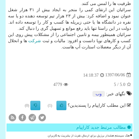
ظرفیت ها را لمس می كنند.
سرائیان این ارتقای كمی را منجر به ایجاد بیش از ۳۱ هزار شغل
عنوان نمود و اضافه كرد: بیش از ۲۳ هزار تیم توسعه دهنده دو یا سه
نفره در دانشگاه ها یا حتی زیرپله ها كسب و كار را توسعه داده اند.
دولت در این راستا تنها باید رفع موانع و تسهیل گری را دنبال كند.
سرائیان همینطور بیمه و تامین اجتماعی را از مشكلات پیش روی این
كسب و كارهای نوپا دانست و افزود: مالیات و ثبت
شركت
ها و انحلال
آن از دیگر معضلات استارت آپ هاست.
1397/06/06
14:18:37
4779
/ 5
5.0
تگهای خبر:
وب
این مطلب کاراپیام را پسندیدین؟
(0)
(1)
مطالب مرتبط جدید کاراپیام
هک سیستم هشدار برزیل برای ارسال نفرت از بشریت به کاربران