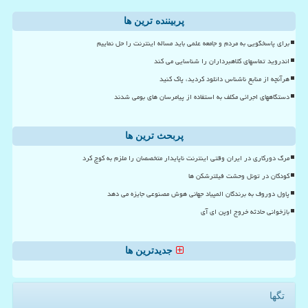
پربیننده ترین ها
برای پاسخگویی به مردم و جامعه علمی باید مساله اینترنت را حل نماییم
اندروید تماسهای کلاهبرداران را شناسایی می کند
هرآنچه از منابع ناشناس دانلود کردید، پاک کنید
دستگاههای اجرائی مکلف به استفاده از پیامرسان های بومی شدند
پربحث ترین ها
مرگ دورکاری در ایران وقتی اینترنت ناپایدار متخصصان را ملزم به کوچ کرد
کودکان در تونل وحشت فیلترشکن ها
پاول دوروف به برندگان المپیاد جهانی هوش مصنوعی جایزه می دهد
بازخوانی حادثه خروج اوپن ای آی
جدیدترین ها
تگها