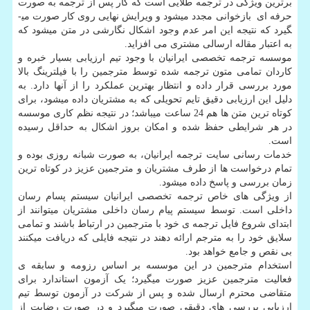
برترین ویژگی در ترجمه طلایی است که کار پس از ترجمه به صورت
حرفه ای بازخوانی مجدد می­شود و ویرایش نهایی روی کار صورت می­
گیرد که نتیجه این امر عدم وجود اشکال نگارشی در متن می­شود که
به اعتبار مقاله ارسالی مشتری می افزاید.
موسسه ترجمه تخصصی ایرانیان با وجود تیم ارزیابی بسیار خبره و
کاردان تمامی متون ترجمه شده توسط مترجمین را با فیلترینگ بالا
مورد بررسی قرار داده و انتظار بهترین عملکرد را از آن­ها دارد. به
دلیل این ارزیابی دقیق تایم تحویلی که به مشتریان داده می­شود، برای
کوتاه ترین متن ها هم 24 ساعت می­باشد؛ در نتیجه نظم کاری موسسه
در هر شرایطی حفظ شده و امکان بروز اشکال به حداقل رسیده
است.
خدمات رسانی سایت ترجمه ایرانیان، به صورت شبانه روزی بوده و
تمام درخواست ها از طرف مشتریان و مترجمین عزیز در کوتاه ترین
زمان بررسی و پاسخ داده می­شود.
از ویژگی های خاص ترجمه تخصصی ایرانیان سیستم پسام رسان
داخلی است. توسط سیستم پیام رسان داخلی مشتریان می­توانند از
ابتدای شروع فایل ترجمه ی خود با مترجمین در ارتباط باشند و تمامی
سلایق خود را به مترجم ارائه دهند در نتیجه فایلی که دریافت می­کنند
بی نقص و جامع خواهد بود.
استخدام مترجمین در این موسسه بر اساس رزومه و سابقه ی
فعالیت مترجمین عزیز صورت میگیرد؛ یک آزمون استاندارد برای
متقاضی محترم ارسال شده و پس از شرکت در آزمون توسط تیم
ارزیابی بررسی های دقیقی صورت میگیرد و در صورت رضایت از