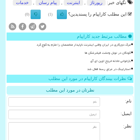
تگهای خبر:
رپورتاژ
,
اینترنت
,
پیام رسان
,
خدمات
این مطلب کاراپیام را پسندیدین؟
(0)
(1)
مطالب مرتبط جدید کاراپیام
مرگ دورکاری در ایران وقتی اینترنت ناپایدار متخصصان را ملزم به کوچ کرد
کودکان در تونل وحشت فیلترشکن ها
بازخوانی حادثه خروج اوپن ای آی
استارلینک در عراق رسما فعال شد
نظرات بینندگان کاراپیام در مورد این مطلب
نظرتان در مورد این مطلب
نام:
ایمیل:
نظر: