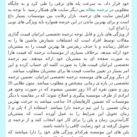
خود قرار داد، به سرعت پله های ترقی را طی کرد و به جایگاه
مطلوبی در
ترجمه مقاله
بین دیگر سایت های همکار رسید. با توجه به
افزایش سایت های ترجمه، بازار رقابت بین موسسات بسیار داغ
است و برای بهترین ماندن در این عرصه همواره باید ویژگی های نویی
را ابداع کرد.
از ویژگی های بارز و قابل توجه ترجمه تخصصی ایرانیان قیمت گذاری
مقالات توسط افراد است که اشتباهات شمارش ماشین ها را به
حداقل رسانده و با حذف ریفرنس ها بهترین قیمت را به مشتریان
خود ارائه می­دهد. برخلاف بسیاری از موسسات ترجمه که قیمت هارا
به صورت صفحه ای به مشتریان خود ارائه می­دهند، تیم ترجمه
تخصصی ایرانیان قیمت هارا به صورت کلمه ای حساب کرده و این
امر بسیار در تعیین مناسب قیمت ها برای مشتریان مطلوب می­باشد.
از دیگر ویژگی های موسسه ترجمه تخصصی ایرانیان، تضمین ترجمه
تخصصی در بازه ی زمانی مشخص و مطلوب می­باشد. متون طلایی 20
روز و متون نقره ای 10 روز تضمین می­شوند که در صورت وجود هر
ایرادی از طرف موسسه پیگیری و اصلاح شوند؛ که در مقایسه با دیگر
موسسات که تضمین کارهایشان 24 ساعت می­باشد به جرعت بهترین
زمان تضمین را این تیم ترجمه دارا می­باشد. استفاده از 4 پلن و 3
زمان تحویل این شرایط را به عمل آورده است که مشتریان
کارآمدترین زمان و پلن را برای کار خود انتخاب کنند و از ترجمه ی
تحویل گرفته ی خود رضایت کافی را داشته باشند.
پلن های این موسسه هرکدام ویژگی های خود را دارا می­باشند که