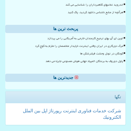
اندروید تماسهای کلاهبرداران را شناسایی می کند
هرآنچه از منابع ناشناس دانلود کردید، پاک کنید
پربحث ترین ها
اوپن ای آی بهای ترجیح کارمندان خارجی به آمریکایی را می پردازد
مرگ دورکاری در ایران وقتی اینترنت ناپایدار متخصصان را ملزم به کوچ کرد
کودکان در تونل وحشت فیلترشکن ها
پاول دوروف به برندگان المپیاد جهانی هوش مصنوعی جایزه می دهد
جدیدترین ها
تگها
شركت
خدمات
فناوری
اینترنت
رپورتاژ
اپل
بین الملل
الكترونیك