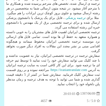
ترجمه ی ارسال شده، تخصص های مترجم پرسیده شده و همکاری ما
با مترجم آغاز می­شود. در نتیجه متون ارسالی شما به متخصصین در هر
رشته ارسال می­شود و جلوی بروز کوچک ترین ایرادات را هم می­گیرد.
مثلا برای
ترجمه پزشکی
، فایل برای یک پزشک یا دانشجوی پزشکی
ارسال شده و برای ترجمه تخصصی برق از یک مهندس یا دانشجوی
خبره این رشته استفاده می گردد.
ترجمه تخصصی ایرانیان اهمیت فایل های مشتریان را به خوبی دانسته
و همواره متعهد به حفظ آن ها بوده است. تمامی فایل های ارسالی
نزد موسسه ترجمه تخصصی ایرانیان محفوظ می­مانند و هیچگونه
اقدامی مبنی بر نشر مجدد این مقالات به افراد دیگر صورت نخواهد
گرفت.
سفارش ترجمه در ترجمه تخصصی ایرانیان، نیاز به عضویت نداشته و
با چند کلیک می توانید سفارش خود را ثبت نمایید تا توسط تیم حرفه
ای ما ترجمه شود. برای این کار کافی است به سایت ترجمه ایرانیان
به آدرس
https://iraniantranslate.com
/
مراجعه نموده و بر روی قسمت
ثبت سفارش کلیک فرمایید. سفارش شما در کمتر از 5 دقیقه قیمت
گذاری شده و شما می توانید با توجه به هدف ترجمه و زمان مدنظر
پلن دلخواه خود را انتخاب نمایید.
1397/06/09
20:03:03
4657
/ 5
5.0