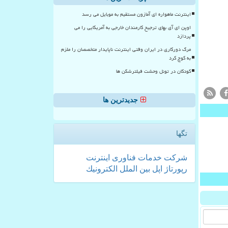
اینترنت ماهواره ای آمازون مستقیم به موبایل می رسد
اوپن ای آی بهای ترجیح کارمندان خارجی به آمریکایی را می
پردازد
مرگ دورکاری در ایران وقتی اینترنت ناپایدار متخصصان را ملزم
به کوچ کرد
کودکان در تونل وحشت فیلترشکن ها
جدیدترین ها
تگها
شركت
خدمات
فناوری
اینترنت
رپورتاژ
اپل
بین الملل
الكترونیك