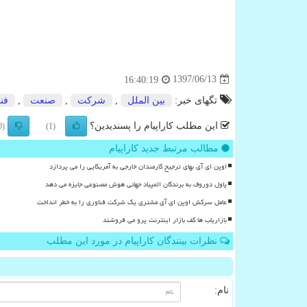
1397/06/13
16:40:19
تگهای خبر:
بین الملل
,
شركت
,
صنعت
,
فن
این مطلب کاراپیام را پسندیدین؟
(0)
(1)
مطالب مرتبط جدید کاراپیام
اوپن ای آی بهای ترجیح کارمندان خارجی به آمریکایی را می پردازد
پاول دوروف به برندگان المپیاد جهانی هوش مصنوعی جایزه می دهد
عامل سرکش اوپن ای آی مشتری یک شرکت فناوری را به خطر انداخت
بازاریاب ها کف بازار اینترنت پرو می فروشند
نظرات بینندگان کاراپیام در مورد این مطلب
نام: