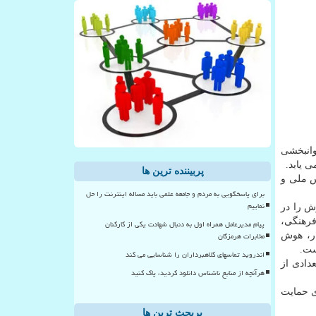
وانبخشی
 یابد.
پربیننده ترین ها
س ملی و
برای پاسخگویی به مردم و جامعه علمی باید مساله اینترنت را حل
نماییم
ش را در
فرهنگی،
پیام مدیرعامل همراه اول به دنبال شهادت یکی از کارکنان
مخابرات هرمزگان
ار، هوش
ست.
اندروید تماسهای کلاهبرداران را شناسایی می کند
دادی از
هرآنچه از منابع ناشناس دانلود کردید، پاک کنید
ی حمایت
پربحث ترین ها