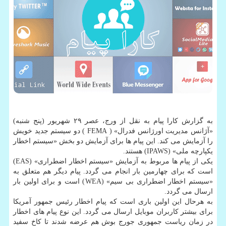
به گزارش كارا پیام به نقل از ورج، عصر ۲۹ شهریور (پنج شنبه)
«آژانس مدیریت اورژانس فدرال» ( FEMA ) دو سیستم جدید خویش
را آزمایش می كند. این پیام ها برای آزمایش دو بخش «سیستم اخطار
یكپارچه ملی» (IPAWS) هستند.
یكی از پیام ها مربوط به آزمایش «سیستم اخطار اضطراری» (EAS)
است كه برای چهارمین بار انجام می گردد. پیام دیگر هم متعلق به
«سیستم اخطار اضطراری بی سیم» (WEA) است و برای اولین بار
ارسال می گردد.
به هرحال این اولین باری است كه پیام اخطار رئیس جمهور آمریكا
برای بیشتر كاربران موبایل ارسال می گردد. این نوع پیام های اخطار
در زمان ریاست جمهوری جورج بوش هم عرضه شدند تا كاخ سفید