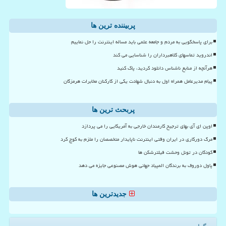
پربیننده ترین ها
برای پاسخگویی به مردم و جامعه علمی باید مساله اینترنت را حل نماییم
اندروید تماسهای کلاهبرداران را شناسایی می کند
هرآنچه از منابع ناشناس دانلود کردید، پاک کنید
پیام مدیرعامل همراه اول به دنبال شهادت یکی از کارکنان مخابرات هرمزگان
پربحث ترین ها
اوپن ای آی بهای ترجیح کارمندان خارجی به آمریکایی را می پردازد
مرگ دورکاری در ایران وقتی اینترنت ناپایدار متخصصان را ملزم به کوچ کرد
کودکان در تونل وحشت فیلترشکن ها
پاول دوروف به برندگان المپیاد جهانی هوش مصنوعی جایزه می دهد
جدیدترین ها