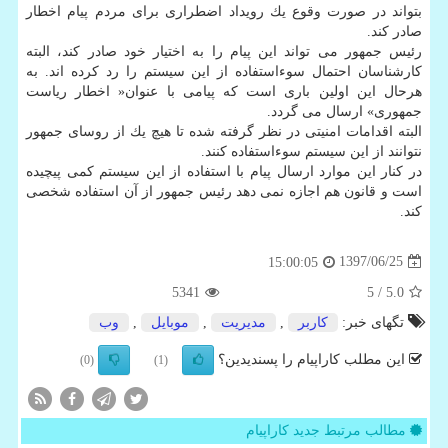
بتواند در صورت وقوع یك رویداد اضطراری برای مردم پیام اخطار
صادر كند.
رئیس جمهور می تواند این پیام را به اختیار خود صادر كند، البته
كارشناسان احتمال سوءاستفاده از این سیستم را رد كرده اند. به
هرحال این اولین باری است كه پیامی با عنوان« اخطار ریاست
جمهوری» ارسال می گردد.
البته اقدامات امنیتی در نظر گرفته شده تا هیچ یك از روسای جمهور
نتوانند از این سیستم سوءاستفاده كنند.
در كنار این موارد ارسال پیام با استفاده از این سیستم كمی پیچیده
است و قانون هم اجازه نمی دهد رئیس جمهور از آن استفاده شخصی
كند.
1397/06/25
15:00:05
5341
/ 5
5.0
تگهای خبر:
كاربر
,
مدیریت
,
موبایل
,
وب
این مطلب کاراپیام را پسندیدین؟
(0)
(1)
مطالب مرتبط جدید کاراپیام