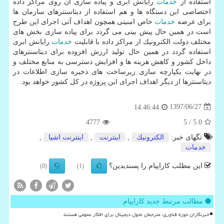
استفاده از
خدمات
رایانش ابری و پیاده سازی آن روی مراكز داده
اختصاصی این دستگاه ها و هم استفاده از دیتاسنترهای سازمان ها
برای عرضه
خدمات
خاص امنیتی همچون اهداف آتی اجرای این طرح
است در همین حال پیش بینی می گردد برای پیاده سازی بخش های
مختلف دولت الكترونیك از مراكز داده با قابلیت
خدمات
رایانش ابری
استفاده گردد در همین حال تولید ارزش افزوده برای دیتاسنترهای
داخل كشور و كاهش هزینه ها و افزایش دسترسی به منابع مختلف و
در نهایت یكپارچه سازی زیرساخت های ذخیره سازی اطلاعات در
دیتاسنترها از دیگر اهداف اجرای این پروژه در كل كشور خواهد بود.
1397/06/27
14:46:44
4777
/ 5
5.0
تگهای خبر:
الكترونیك
,
اینترنت
,
اینترنت اشیا
,
خدمات
این مطلب کاراپیام را پسندیدین؟
(0)
(1)
مطالب مرتبط جدید کاراپیام
خبرنگاران حوزه فناوری، مترجمان تحول دیجیتال برای افکار عمومی هستند