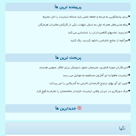
پربیننده ترین ها
برای پاسخگویی به مردم و جامعه علمی باید مساله اینترنت را حل نماییم
پیام مدیرعامل همراه اول به دنبال شهادت یکی از کارکنان مخابرات هرمزگان
اندروید تماسهای کلاهبرداران را شناسایی می کند
هرآنچه از منابع ناشناس دانلود کردید، پاک کنید
پربحث ترین ها
خبرنگاران حوزه فناوری، مترجمان تحول دیجیتال برای افکار عمومی هستند
اینترنت ماهواره ای آمازون مستقیم به موبایل می رسد
اوپن ای آی بهای ترجیح کارمندان خارجی به آمریکایی را می پردازد
مرگ دورکاری در ایران وقتی اینترنت ناپایدار متخصصان را ملزم به کوچ کرد
جدیدترین ها
تگها