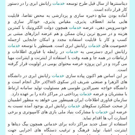
دیتاسنترها از سال قبل طرح توسعه
خدمات
رایانش ابری را در دستور
كار قرار داده است.
آماده بودن منابع ذخیره سازی و پردازشی به محض تقاضا، قابلیت
هایی مانند انعطاف پذیری، مقیاس پذیری، خودكار سازی و
خودسرویس دهی، عرضه
خدمات
همچون دولت الكترونیك با كمترین
هزینه و در سریع ترین زمان ممكن و هم عرضه ابزارهای مبتنی بر
كسب و كار با قابلیت استفاده مجدد و امكان جابجایی ازجمله
خصوصیت های
خدمات
رایانش ابری است. همینطور با توسعه
خدمات
رایانش ابری دسترسی به
خدمات
در رابطه با فناوری اطلاعات و
ارتباطات در همه جا و همه وقت با استفاده از اینترنت و اینترانت مهیا
می گردد و در این پروژه عرضه محتوای بومی در اولویت قرار گرفته
است.
بر این اساس هم اكنون پیاده سازی
خدمات
رایانش ابری در دانشگاه
های الزهرا و صنعتی شریف (در سكوی PaaS)در حال انجام است و
دانشگاه خواجه نصیرالدین طوسی هم مسئولیت تولید سامانه ارتباط
با مشتریان و عرضه
خدمات
پرداختی در مراكز داده را بر عهده دارد.
سازمان فناوری اطلاعات ایران همینطور می خواهد به منظور اطمینان
از صحت عملكرد سكوهای
خدمات
رایانش ابری بوجود آمده نسبت به
عرضه این
خدمات
با مشاركت بنیاد ملی بازی های كامپیوتری و برخی
استارت آپ ها اقدام نماید.
استفاده از نسل جدید مراكز داده برای خدماتی همچون بیگ دیتاها و
اینترنت اشیا، تولید فرهنگ و ترغیب دستگاه های اجرایی جهت