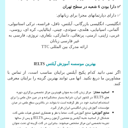
✅
دارا بودن 6 شعبه در سطح تهران
✅
دارای دپارتمانهای مجزا برای زبانهای:
انگلیسی، انگلیسی بازرگانی، آیلتس، تافل، فرانسه، ترکی استانبولی،
آلمانی، اسپانیایی، هلندی، سوئدی، چینی، ایتالیایی، کره ای، روسی،
عربی، ژاپنی، ارمنی، پرتغالی، دانمارکی، بلغاری، نروژی، فارسی به
غیر فارسی زبانان
ارائه مدرک بین المللی
TTC
بهترین موسسه آموزش آیلتس
IELTS
اگر نمی دانید کدام پکیج آیلتس برایتان مناسب است، از تماس با
مشاورین ما دریغ نکنید. انها می توانند بهترین گزینه را برایتان معرفی
کنند
.
اساتید ممتاز
:
مرکز زبان گات به عنوان قویترین مرکز تخصصی برگزاری دوره
های
IELTS
در کشور ایران، شرایط بسیار سختگیرانه و در عین حال علمی را برای
استخدام اساتید خود در نظر گرفته است تا بتواند در بالاترین سطح علمی در میان
مؤسسات آموزش زبان انگلیسی ایران قرار گیرد.
منابع آموزشی:
منابع آموزشی گات، تماماً با نظر و همفکری اعضای هیأت علمی گات
متشکل از اساتید نخبه آیلتس و ممتحین آزمون رسمی
IELTS
و پس از سالها
تجربه تخصصی این مرکز مشخص می­شوند. بنابراین در گات گزینه ای تحت عنوان