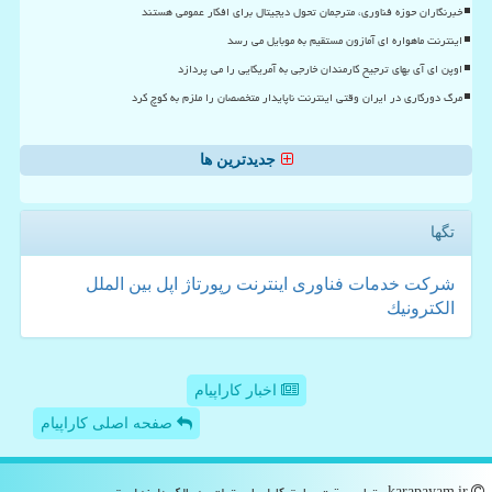
خبرنگاران حوزه فناوری، مترجمان تحول دیجیتال برای افکار عمومی هستند
اینترنت ماهواره ای آمازون مستقیم به موبایل می رسد
اوپن ای آی بهای ترجیح کارمندان خارجی به آمریکایی را می پردازد
مرگ دورکاری در ایران وقتی اینترنت ناپایدار متخصصان را ملزم به کوچ کرد
جدیدترین ها
تگها
شركت
خدمات
فناوری
اینترنت
رپورتاژ
اپل
بین الملل
الكترونیك
اخبار کاراپیام
صفحه اصلی کاراپیام