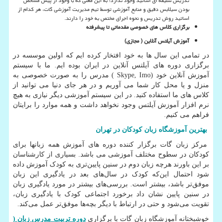
تدریس سلیقه ای اساتید وجود ندارد! به این معنی که با وجود از پیش مشخص
بودن سیلابس دقیق و منابع آموزشی توسط تیم مدیریت آموزشی گات، هر کدام از
اساتید روش تدریس و نحوه اجرای مختص به خود را دارند.
برگزاری کلاس های خصوصی مقدماتی تا پیشرفته
آموزش آیلتس آنلاین ( مجازی
(
در تمامی این سال ها به خود افتخار کرده ایم که اولین موسسه در
برگزاری دوره های آیلتس آنلاین در ایران بوده ایم. ما با سیستم
آموزش آنلاین خود
( Skype, Imo)
مدرس را به صورت خصوصی به
منزل و یا محل کار شما می آوریم و در هر جای دنیا می توانید از
کلاس های ما استفاده کنید. در این سیستم آموزشی دیگر نیازی به هیچ
نرم افزار آموزش آیلتس وجود نخواهد داشت و همه موارد را برایتان
فراهم می کنیم
.
بهترین آموزشگاه زبان کودکان در تهران
مرکز زبان گات برگزار کننده دوره های آموزش همه زبانها برای
کودکان در سطوح مختلف آموزشی می باشد. بسیاری از کار‌شناسان
بر این باورند هرچه زبان دوم در سنین پایین‌تری به کودک آموزش داده
شود احتمال این‌که کودک در سال‌های بعد در یادگیری این زبان
موفق‌تر باشد، بیشتر است. بررسی‌های بیشتر در مورد یادگیری زبان
در سنین پایین نشان داد برخورد اجتماعی‌ کودک با یادگیری زبان،
تقویت می‌شود و حتی در ارتباط با دیگر بچه‌ها موفق‌تر عمل می‌کند.
خوشبختانه آموزشگاه زبان گات با برگزاری
دوره تربیت مدرس زبان (