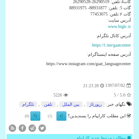
گات4:تلفن: 26290519-26290528
گات 5: تلفن: 88931877- 88931975
گات ۶:تلفن: 77453075
آدرس سایت:
www.higlc.ir
آدرس کانال تلگرام:
https://t.me/gaatcenter
آدرس صفحه اینستاگرام:
https://www.instagram.com/gaat_languagecenter
1397/07/02
21:23:28
5226
/ 5
5.0
تگهای خبر:
رپورتاژ
,
بین الملل
,
تلفن
,
تلگرام
این مطلب کاراپیام را پسندیدین؟
(0)
(1)
مطالب مرتبط جدید کاراپیام