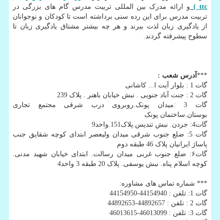
ttc
)
و ارائه مدرک بین المللی تربیت مدرس گام های بزرگی در
تربیت مدرس برای این رده سنی برداشته است تا کودکان و نوجوانان
از یادگیری زبان لذت ببرند و هر چه بیشتر مشتاق یادگیری زبان تا
سطوح پیشرفته گردند.
***
آدرس شعب
:
گات 1 : بلوار آیت ا... کاشانی
گات 2 : جنت آباد جنوبی . نبش خیابان باهنر . پلاک 239
گات 3 :میدان پونک.روبروی درب شرقی مجتمع تجاری
بوستان.ساختمان پونک
گات4: جردن. نبش تندیس.پلاک151.واحد9
گات 5: ضلع جنوب شرقی میدان ولیعصر ابتدای کوچه شقایق جنب
پاساژ ایرانیان پلاک 46 طبقه دوم
گات۶: ضلع جنوب غربی میدان رسالت. ابتدای خیابان شهید مدنی.
کوچه اسلام پناه. نبش یوسفی. پلاک 20 طبقه 3 واحد4
*** شماره تماس های مشاوره:
گات 1: تلفن : 44154940-44154950
گات 2 : تلفن : 44892657-44892653
گات 3: تلفن : 46013099-46013615