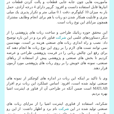
ماموریت هایی چون جابه جایی قطعات و پالت كردن قطعات در
انبارها قابل استفاده دانست و افزود: گریپر دارای 4 درجه آزادی، حمل
بار به میزان 10 كیلوگرم، دقت 0.1 میلی متر و تكرار پذیری یك میلی
متری و قابلیت همكار شدن دو ربات با هم برای انجام وظایف مشترك
همچون مزایای این نوع ربات است.
این محقق حوزه رباتیك طراحی و ساخت ربات های پژوهشی را از
دیگر دستاوردهای علمی این
شركت
فناور نام برد و در این باره توضیح
داد: نصب و راه اندازی ربات های صنعتی هزینه بر است، مهندسین
نمی توانند تست های لازم را بر روی این نوع ربات ها انجام دهند كه
برای رفع این چالش رباتی را در فرمت پژوهشی طراحی و عرضه
كردیم تا بخش های صنعتی و پژوهشی پیش از استفاده از رباهای
صنعتی، نمونه های خویش را بر روی ربات های پژوهشی مورد آزمون
قرار دهند.
وی با تاكید بر اینكه این ربات در اندازه های كوچكتر از نمونه های
صنعتی تولید شده است، افزود: اساس عملكرد این ربات نرم افزار
MATLAB است ضمن آنكه در طراحی آن از فناور ی اینترنت اشیا
بهره بردیم.
شكرانه، استفاده از فناوری اینترنت اشیا را از مزایای ربات های
صنعتی تولید شده در این
شركت
نام برد و اظهار داشت: از این رو
وقتی این ربات ها در بخش های صنعتی نصب و راه اندازی می شوند،