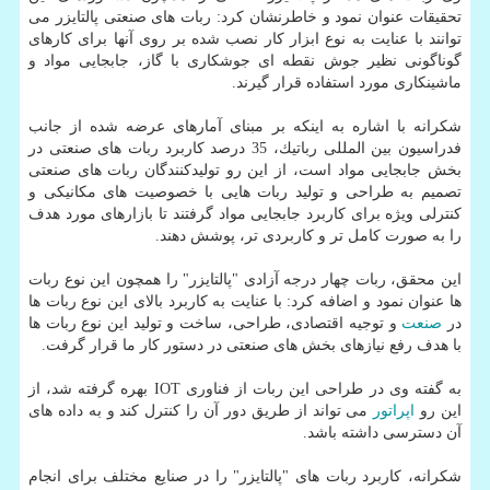
تحقیقات عنوان نمود و خاطرنشان كرد: ربات های صنعتی پالتایزر می
توانند با عنایت به نوع ابزار كار نصب شده بر روی آنها برای كارهای
گوناگونی نظیر جوش نقطه ای جوشكاری با گاز، جابجایی مواد و
ماشینكاری مورد استفاده قرار گیرند.
شكرانه با اشاره به اینكه بر مبنای آمارهای عرضه شده از جانب
فدراسیون بین المللی رباتیك، 35 درصد كاربرد ربات های صنعتی در
بخش جابجایی مواد است، از این رو تولیدكنندگان ربات های صنعتی
تصمیم به طراحی و تولید ربات هایی با خصوصیت های مكانیكی و
كنترلی ویژه برای كاربرد جابجایی مواد گرفتند تا بازارهای مورد هدف
را به صورت كامل تر و كاربردی تر، پوشش دهند.
این محقق، ربات چهار درجه آزادی "پالتایزر" را همچون این نوع ربات
ها عنوان نمود و اضافه كرد: با عنایت به كاربرد بالای این نوع ربات ها
در
صنعت
و توجیه اقتصادی، طراحی، ساخت و تولید این نوع ربات ها
با هدف رفع نیازهای بخش های صنعتی در دستور كار ما قرار گرفت.
به گفته وی در طراحی این ربات از فناوری IOT بهره گرفته شد، از
این رو
اپراتور
می تواند از طریق دور آن را كنترل كند و به داده های
آن دسترسی داشته باشد.
شكرانه، كاربرد ربات های "پالتایزر" را در صنایع مختلف برای انجام