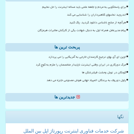
برای پاسخگویی به مردم و جامعه علمی باید مساله اینترنت را حل نماییم
اندروید تماسهای کلاهبرداران را شناسایی می کند
هرآنچه از منابع ناشناس دانلود کردید، پاک کنید
پیام مدیرعامل همراه اول به دنبال شهادت یکی از کارکنان مخابرات هرمزگان
پربحث ترین ها
اوپن ای آی بهای ترجیح کارمندان خارجی به آمریکایی را می پردازد
مرگ دورکاری در ایران وقتی اینترنت ناپایدار متخصصان را ملزم به کوچ کرد
کودکان در تونل وحشت فیلترشکن ها
پاول دوروف به برندگان المپیاد جهانی هوش مصنوعی جایزه می دهد
جدیدترین ها
تگها
شركت
خدمات
فناوری
اینترنت
رپورتاژ
اپل
بین الملل