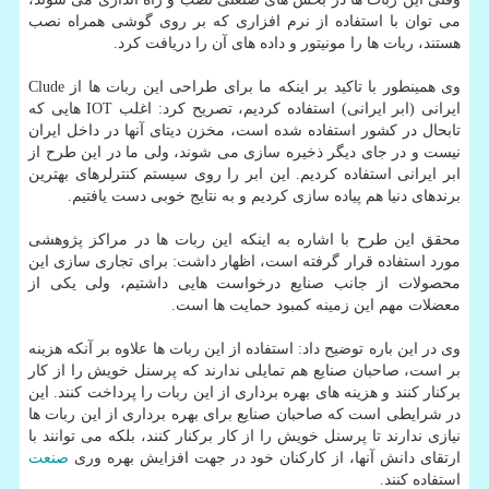
می توان با استفاده از نرم افزاری كه بر روی گوشی همراه نصب
هستند، ربات ها را مونیتور و داده های آن را دریافت كرد.
وی همینطور با تاكید بر اینكه ما برای طراحی این ربات ها از Clude
ایرانی (ابر ایرانی) استفاده كردیم، تصریح كرد: اغلب IOT هایی كه
تابحال در كشور استفاده شده است، مخزن دیتای آنها در داخل ایران
نیست و در جای دیگر ذخیره سازی می شوند، ولی ما در این طرح از
ابر ایرانی استفاده كردیم. این ابر را روی سیستم كنترلرهای بهترین
برندهای دنیا هم پیاده سازی كردیم و به نتایج خوبی دست یافتیم.
محقق این طرح با اشاره به اینكه این ربات ها در مراكز پژوهشی
مورد استفاده قرار گرفته است، اظهار داشت: برای تجاری سازی این
محصولات از جانب صنایع درخواست هایی داشتیم، ولی یكی از
معضلات مهم این زمینه كمبود حمایت ها است.
وی در این باره توضیح داد: استفاده از این ربات ها علاوه بر آنكه هزینه
بر است، صاحبان صنایع هم تمایلی ندارند كه پرسنل خویش را از كار
بركنار كنند و هزینه های بهره برداری از این ربات را پرداخت كنند. این
در شرایطی است كه صاحبان صنایع برای بهره برداری از این ربات ها
نیازی ندارند تا پرسنل خویش را از كار بركنار كنند، بلكه می توانند با
ارتقای دانش آنها، از كاركنان خود در جهت افزایش بهره وری
صنعت
استفاده كنند.