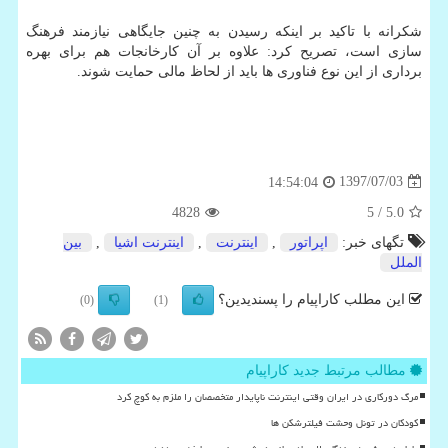
شكرانه با تاكید بر اینكه رسیدن به چنین جایگاهی نیازمند فرهنگ
سازی است، تصریح كرد: علاوه بر آن كارخانجات هم برای بهره
برداری از این نوع فناوری ها باید از لحاظ مالی حمایت شوند.
1397/07/03
14:54:04
4828
/ 5
5.0
تگهای خبر:
اپراتور
,
اینترنت
,
اینترنت اشیا
,
بین
الملل
این مطلب کاراپیام را پسندیدین؟
(0)
(1)
مطالب مرتبط جدید کاراپیام
مرگ دورکاری در ایران وقتی اینترنت ناپایدار متخصصان را ملزم به کوچ کرد
کودکان در تونل وحشت فیلترشکن ها