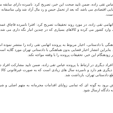
باس تقی زاده، ضمن تایید صحت این خبر، تصریح كرد: نامبرده دارای سابقه 
رای ناحیه ۲۲ تهران و مجتمع قضایی اقتصادی می باشد كه بعد از تحمل حبس و رد مال آزاد شد ولی متاسفانه
است.
هامی تقی زاده، در مورد روند تحقیقات تصریح كرد: افترا نامبرده قاچاق عمده
ك وارد كشور می كرده و كالاهای بسیاری كه در چندین انبار نگه داری می شده
نگی با دادستانی، اخبار مربوط به پرونده اتهامی تقی زاده را منتشر نموده ان
 بنابراین انتشار اخبار قضایی بدون هماهنگی با دادستانی تهران مورد گلایه اس
 زودهنگام این خبر، تحقیقات پرونده را با وقفه مواجه نكند.
راد دیگری در ارتباط با پرونده عباس تقی زاده، ضمن تایید مشاركت افراد د
ن دیگری هم دارد و نامبرده سال های زیادی است كه به صورت غیرقانونی كالا 
ع دادستانی تهران، بازداشت شد.
یش برود به گونه ای كه تمامی زوایای اقدامات مجرمانه به متهم اصلی و ش
 دادگاه ارسال شود.