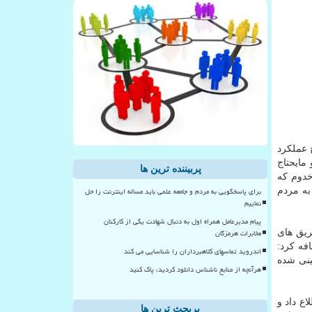
 عملكرد
مایحتاج
پربیننده ترین ها
خدوم كه
برای پاسخگویی به مردم و جامعه علمی باید مساله اینترنت را حل
به مردم
نماییم
پیام مدیرعامل همراه اول به دنبال شهادت یکی از کارکنان
مخابرات هرمزگان
ریق های
فه كرد:
اندروید تماسهای کلاهبرداران را شناسایی می کند
ش ­بینی شده
هرآنچه از منابع ناشناس دانلود کردید، پاک کنید
ع داد و
پربحث ترین ها