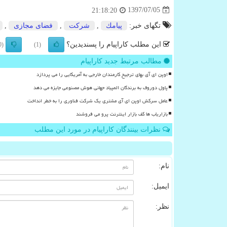
1397/07/05
21:18:20
تگهای خبر:
پیامك
,
شركت
,
فضای مجازی
,
این مطلب کاراپیام را پسندیدین؟
(0)
(1)
مطالب مرتبط جدید کاراپیام
اوپن ای آی بهای ترجیح کارمندان خارجی به آمریکایی را می پردازد
پاول دوروف به برندگان المپیاد جهانی هوش مصنوعی جایزه می دهد
عامل سرکش اوپن ای آی مشتری یک شرکت فناوری را به خطر انداخت
بازاریاب ها کف بازار اینترنت پرو می فروشند
نظرات بینندگان کاراپیام در مورد این مطلب
نام:
ایمیل:
نظر: