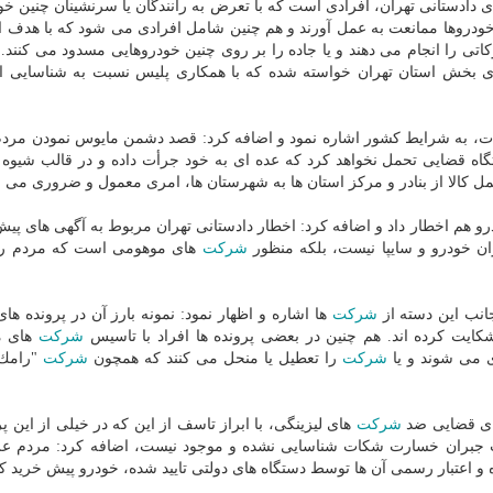
 دادستانی تهران، افرادی است كه با تعرض به رانندگان یا سرنشینان چنین خو
این خودروها ممانعت به عمل آورند و هم­ چنین شامل افرادی می­ شود كه با هدف ا
تی را انجام می دهند و یا جاده را بر روی چنین خودروهایی مسدود می­ كنند. 
های بخش استان تهران خواسته شده كه با همكاری پلیس نسبت به شناسایی ای
دامات، به شرایط كشور اشاره نمود و اضافه كرد: قصد دشمن مایوس نمودن مر
گاه قضایی تحمل نخواهد كرد كه عده ای به خود جرأت داده و در قالب شیوه 
كالا از بنادر و مركز استان ها به شهرستان ها، امری معمول و ضروری می ب
 هم اخطار داد و اضافه كرد: اخطار دادستانی تهران مربوط به آگهی های پ
ان خودرو و سایپا نیست، بلكه منظور
شركت
های موهومی است كه مردم را 
جانب این دسته از
شركت
ها اشاره و اظهار نمود: نمونه بارز آن در پرونده ها
شركت
های م
ی می شوند و یا
شركت
را تعطیل یا منحل می كنند كه همچون
شركت
"رامك 
 های قضایی ضد
شركت
های لیزینگی، با ابراز تاسف از این كه در خیلی از این پر
ت جبران خسارت شكات شناسایی نشده و موجود نیست، اضافه كرد: مردم ع
 و اعتبار رسمی آن ها توسط دستگاه های دولتی تایید شده، خودرو پیش خرید كن