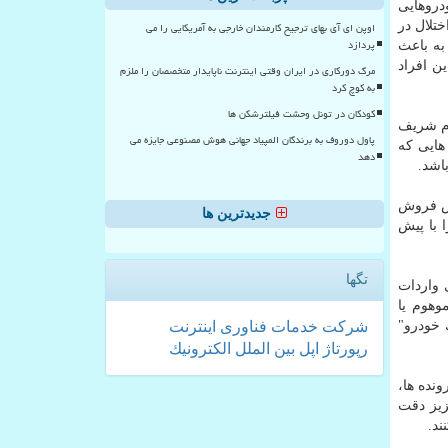
دروهایی
ختلال در
اوپن ای آی بهای ترجیح کارمندان خارجی به آمریکایی را می
پردازد
به باعث
ن افراد
مرگ دورکاری در ایران وقتی اینترنت ناپایدار متخصصان را ملزم
به کوچ کرد
کودکان در تونل وحشت فیلترشکن ها
دم شریف
پاول دوروف به برندگان المپیاد جهانی هوش مصنوعی جایزه می
هایی كه
دهد
اشد.
یش فروش
جدیدترین ها
با پیش
تگها
ی واردات
وهوم یا
خودرو"
شركت
خدمات
فناوری
اینترنت
رپورتاژ
اپل
بین الملل
الكترونیك
ونده ها،
زیز دقت
ند.