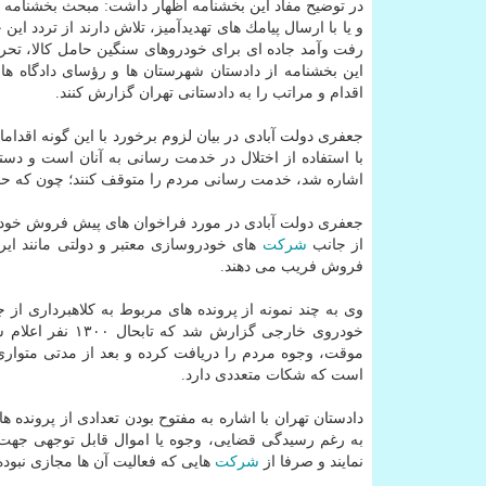
در توضیح مفاد این بخشنامه اظهار داشت: مبحث بخشنامه­ ی
و یا با ارسال پیامك­ های تهدید­آمیز، تلاش دارند از تردد 
رفت وآمد جاده­ ای برای خودروهای سنگین حامل كالا، تحركا
این بخشنامه از دادستان شهرستان­ ها و رؤسای دادگاه­ 
اقدام و مراتب را به دادستانی تهران گزارش كنند.
جعفری دولت آبادی در بیان لزوم برخورد با این گونه اق
با استفاده از اختلال در خدمت رسانی به آنان است و دست
اشاره شد، خدمت رسانی مردم را متوقف كنند؛ چون كه حمل 
جعفری دولت آبادی در مورد فراخوان های پیش فروش خودرو
از جانب
شركت
های خودروسازی معتبر و دولتی مانند ایر
فروش فریب می دهند.
وی به چند نمونه از پرونده های مربوط به كلاهبرداری از 
خودروی خارجی گزارش شد كه تابحال ۱۳۰۰ نفر اعلام شكایت كرده اند. هم چنین در بعضی پرونده ها افراد با تاسیس
موقت، وجوه مردم را دریافت كرده و بعد از مدتی متوار
است كه شكات متعددی دارد.
دادستان تهران با اشاره به مفتوح بودن تعدادی از پرونده
به رغم رسیدگی قضایی، وجوه یا اموال قابل توجهی جه
نمایند و صرفا از
شركت
هایی كه فعالیت آن ها مجازی نبوده