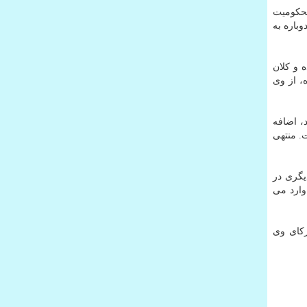
محكومیت
 دوباره به
 و كلان
، از وی
د، اضافه
ت. منتهی
یگری در
وارد می
ركای وی