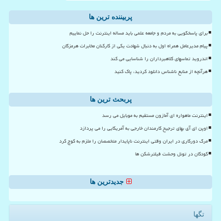
پربیننده ترین ها
برای پاسخگویی به مردم و جامعه علمی باید مساله اینترنت را حل نماییم
پیام مدیرعامل همراه اول به دنبال شهادت یکی از کارکنان مخابرات هرمزگان
اندروید تماسهای کلاهبرداران را شناسایی می کند
هرآنچه از منابع ناشناس دانلود کردید، پاک کنید
پربحث ترین ها
اینترنت ماهواره ای آمازون مستقیم به موبایل می رسد
اوپن ای آی بهای ترجیح کارمندان خارجی به آمریکایی را می پردازد
مرگ دورکاری در ایران وقتی اینترنت ناپایدار متخصصان را ملزم به کوچ کرد
کودکان در تونل وحشت فیلترشکن ها
جدیدترین ها
تگها