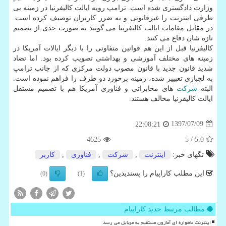
وزارت دادگستری شده است. ترامپ رویه ایالت كالیفرنیا در زمینه بی
طرفی اینترنت را غیرقانونی و به ضرر كاربران توصیف كرده است.
در مقابل مقامات ایالت كالیفرنیا می گویند به صورت جدی از تصمیم
تازه شان دفاع می كنند.
كالیفرنیا قبل از این هم قوانین متفاوتی را با دیگر ایالات آمریكا در
زمینه های مختلف آموزشی و بهداشتی تصویب كرده بود. اما تضاد
شدید قانون جدید با قانون مصوب دولت مركزی كه از جانب ترامپ
به لجبازی تعبییر شده، زمینه برخورد دو طرف را فراهم نموده است.
البته
شركت
های مخابراتی و فناوری آمریكا هم با تصمیم مستقل
ایالت كالیفرنیا مخالف هستند.
1397/07/09
22:08:21
4625
/ 5
5.0
تگهای خبر:
اینترنت
,
شركت
,
فناوری
,
كاربر
این مطلب کاراپیام را پسندیدین؟
(0)
(1)
مطالب مرتبط جدید کاراپیام
اینترنت ماهواره ای آمازون مستقیم به موبایل می رسد