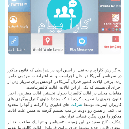
به گزارش كارا پیام به نقل از آسین ایج، در شرایطی كه قانون مذكور
در سرتاسر آمریكا در حال اجراست و به اعتراضات مردمی دامن
زده، برخی ایالات كشور فدرال آمریكا در كوشش برای سرباز زدن از
اجرای آن هستند كه یكی از این ایالات، ایالت كالیفرنیاست.
مقامات محلی در ایالت كالیفرنیا بعنوان نخستین ایالت معترض، اخیرا
قانون جدیدی را تصویب كرده اند كه مجددا جلوی كنترل وبگردی های
كاربران اینترنت توسط
شركت
های فناوری را گرفته و آنها را محدود
می كند. از همین رو دولت ترامپ تصمیم گرفته به همین علت ایالت
مذكور را مورد پیگرد قضایی قرار دهد.
شكایت كاخ سفید در این زمینه ۳۰سپتامبر و تنها یك ساعت بعد از
امضای قانون جدید توسط جری براون فرماندار ایالت كالیفرنیا تقدیم