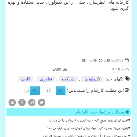
كارخانه های عطرسازی خیلی از این تكنولوژی جدید استفاده و بهره
گیری شود.
1397/08/11
00:25:26
4589
/ 5
5.0
تگهای خبر:
تكنولوژی
,
شركت
,
فناوری
,
كاربر
این مطلب کاراپیام را پسندیدین؟
(0)
(1)
مطالب مرتبط جدید کاراپیام
اوپن ای آی بهای ترجیح کارمندان خارجی به آمریکایی را می پردازد
پاول دوروف به برندگان المپیاد جهانی هوش مصنوعی جایزه می دهد
عامل سرکش اوپن ای آی مشتری یک شرکت فناوری را به خطر انداخت