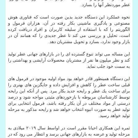
عطر موردنظر آنها را بسازد.
نحوه عملكرد این دستگاه جدید بدین صورت است كه فناوری هوش
مصنوعی و یادگیری ماشینی بكار رفته در آن، هزاران فرمول و
الگوریتم را كه با استفاده از سلیقه كاربران و افراد دریافت كرده
است، تحلیل و بررسی می كند تا عطر جدیدی را كه همانند آن در
بازار وجود ندارد، بسازد و تحویل مشتریان دهد.
این مساله می تواند تنوع گسترده ای را در بازارهای جهانی عطر تولید
كند و نظر میلیون ها نفر از مشتریان محصولات آرایشی و بهداشتی را
به سمت خود جلب نماید.
این دستگاه همینطور قادر خواهد بود مواد اولیه موجود در فرمول های
قبلی ساخت عطر را كاهش و افزایش داده و جایگزین های بهتری را
برای ساخت یك عطر و رایحه جدید بكار ببرد. پس از آنكه این رایحه
توسط كارشناسان مربوطه با بازخوردهای مثبتی مواجه شود و درصد
درستی از مواد مختلف در آن بكار رفته باشد، فرمول انتخابی برای
تولید عطر به صورت انبوه انتخاب خواهد شد و رایحه مذكور به مرحله
تولید خواهد رسید.
ثمره این همكاری احیانا مقرر است در اواسط سال ۲۰۱۹ میلادی به
مرحله تولید و عرضه به بازارهای جهانی برسد و انتظار می رود كه در