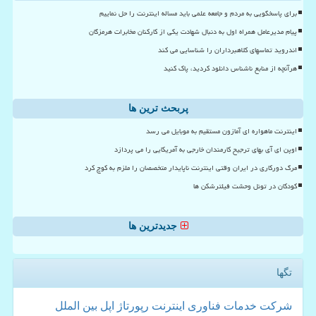
برای پاسخگویی به مردم و جامعه علمی باید مساله اینترنت را حل نماییم
پیام مدیرعامل همراه اول به دنبال شهادت یکی از کارکنان مخابرات هرمزگان
اندروید تماسهای کلاهبرداران را شناسایی می کند
هرآنچه از منابع ناشناس دانلود کردید، پاک کنید
پربحث ترین ها
اینترنت ماهواره ای آمازون مستقیم به موبایل می رسد
اوپن ای آی بهای ترجیح کارمندان خارجی به آمریکایی را می پردازد
مرگ دورکاری در ایران وقتی اینترنت ناپایدار متخصصان را ملزم به کوچ کرد
کودکان در تونل وحشت فیلترشکن ها
جدیدترین ها
تگها
شركت
خدمات
فناوری
اینترنت
رپورتاژ
اپل
بین الملل