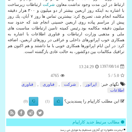
ارتباط در این مدت وجود نداشت.معاون
شركت
ارتباطات زیرساخت
با اشاره به اینكه روز اربعین بیشتر از دو میلیون و ۳۰۰ هزار دقیقه
مكالمه انجام شد، تصریح كرد: بیشترین تماس ها روز ۷ آبان، یك روز
پیش از مراسم پیاده روی اربعین حسینی انجام شد كه حدود سه
میلیون دقیقه مكالمه بود.رئیس كمیته تامین ارتباطات مناسبت های
ملی و مذهبی وزارت ارتباطات و فناوری اطلاعات با اشاره به
همكاری خوب اپراتورهای داخلی و عراقی در روزهای اربعین، اضافه
كرد: در این ایام اپراتورها همكاری خوبی با ما داشتند و هم اكنون هم
ترافیك مكالمات بین دوكشور، به حالت عادی بازگشته است.
1397/08/14
13:24:29
4765
/ 5
5.0
تگهای خبر:
اپراتور
,
شركت
,
فناوری
,
فناوری
اطلاعات
این مطلب کاراپیام را پسندیدین؟
(0)
(1)
مطالب مرتبط جدید کاراپیام
اینترنت ماهواره ای آمازون مستقیم به موبایل می رسد