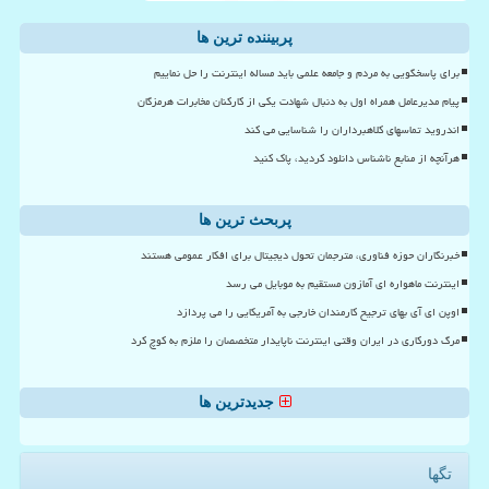
پربیننده ترین ها
برای پاسخگویی به مردم و جامعه علمی باید مساله اینترنت را حل نماییم
پیام مدیرعامل همراه اول به دنبال شهادت یکی از کارکنان مخابرات هرمزگان
اندروید تماسهای کلاهبرداران را شناسایی می کند
هرآنچه از منابع ناشناس دانلود کردید، پاک کنید
پربحث ترین ها
خبرنگاران حوزه فناوری، مترجمان تحول دیجیتال برای افکار عمومی هستند
اینترنت ماهواره ای آمازون مستقیم به موبایل می رسد
اوپن ای آی بهای ترجیح کارمندان خارجی به آمریکایی را می پردازد
مرگ دورکاری در ایران وقتی اینترنت ناپایدار متخصصان را ملزم به کوچ کرد
جدیدترین ها
تگها