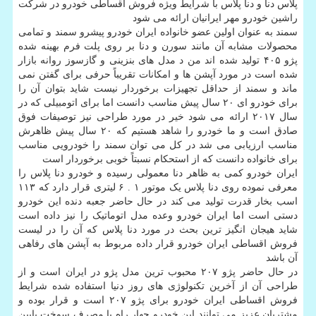
پلاس دنا و دنا پلاس با شرایط ویژه فروش اقساطی خودرو در شرکت
راشین خودرو مهر ایرانیان ارائه می شود
سمند به عنوان اولین عضو خانواده ایران خودرو پیشرو سمند و تمامی
محصولات مشابه آن مانند سورن و دنا بر روی پلت فرم بهینه شده
پژو ۴۰۵ تولید شده اند من د مدل های بنزینی و گازسوز روانه بازار
شده است در مورد آپشن ها و امکانات تقریباً حرفی برای گفتن نمی
ماند و سمند از حداقل تجهیزات برخوردار نیست شاید بتوان آن را
برای خودرو ای ۲۰ سال پیش مناسب دانست اما برای اتومبیلی که در
سال ۲۰۱۷ ارائه می شود خیر در مورد طراحی نیز توصیفات فوق
صادق است و ما خودرو را شاهد هستیم که ۲۰ سال پیش ظاهرش
مناسب ارزیابی می شد در کل می توان سمند را خودرویی مناسب
برای خانواده دانست که از استحکام نسبتاً خوبی برخوردار است
ایران خودرو کمی به ظاهر دنا معمولی رسیده و خودرو دنا پلاس را
معرفی نموده روی دنا پلاس یک موتور ۱ . ۶ لیتری قرار دارد که ۱۱۳
اسب بخار قدرت تولید می کند در حال حاضر جعبه دنده این خودرو
دستی است اما ایران خودرو وعده مدل اتوماتیک را نیز داده است
شاید هیجان انگیز ترین بحث در مورد دنا پلاس که آن را در لیست
فروش اقساطی ایران خودرو قرار داده مربوط به آپشن های رفاهی
آن باشد
در حال حاضر پژو ۲۰۷ محبوب ترین مدل پژو در ایران است و از
طراحی آن از آخرین تکنولوژی های روز دنیا استفاده شده شرایط
فروش اقساطی ایران خودرو برای پژو ۲۰۷ است و قرار بوده و
مشتریان عزیز می توانند این خودرو چهار راه با مصرف سوخت پایین