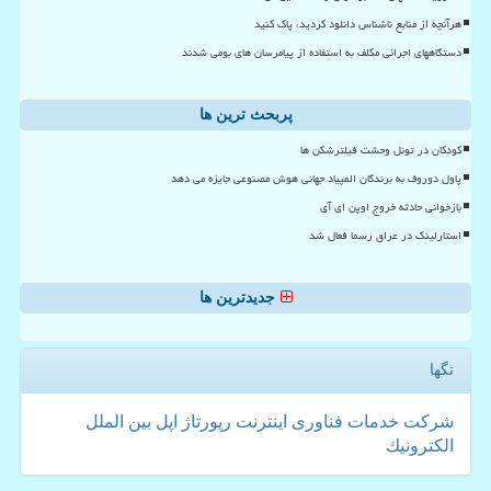
هرآنچه از منابع ناشناس دانلود کردید، پاک کنید
دستگاههای اجرائی مکلف به استفاده از پیامرسان های بومی شدند
پربحث ترین ها
کودکان در تونل وحشت فیلترشکن ها
پاول دوروف به برندگان المپیاد جهانی هوش مصنوعی جایزه می دهد
بازخوانی حادثه خروج اوپن ای آی
استارلینک در عراق رسما فعال شد
جدیدترین ها
تگها
شركت
خدمات
فناوری
اینترنت
رپورتاژ
اپل
بین الملل
الكترونیك