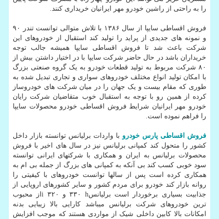
را به راحتی از راشین خودرو مهر ایرانیان خریداری کنند.
فروش اقساطی سایپا از سال ۱۳۸۶ با تلاش متوالی توانست تندر ۹۰
و نمونه های جدیدی از پراید را تولید کند استقبال از خودروهای این
شرکت باعث شد تا فروش اقساطی سایپا همیشه جالب توجه
خریداران باشد در حال حاضر شرکت سایپا با در اختیار داشتن بیش از
۸۰ شرکت مربوط به تولید قطعات خودرو به یک گروه صنعتی بزرگ
با امکان تولید انواع مختلف خودروهای سواری و تجاری تبدیل شده به
طوری که مقام بیست و یک جهان را در میان شرکت های خودروساز
کرده از همین رو با توجه به استقبال خوب متقاضیان شرکت رایان
خودرو مهر ایرانیان شرایط فروش اقساطی خودرو محصولات سایپا
را فراهم نموده است.
فروش اقساطی پارس خودرو
با واردات برلیانس توانسته بازار داخل
کشور را متحول کند کمپانی برلیانس نیز در سال های اخیر با فروش
محصولات برلیانس به ایران و همکاری با شرکتهای ایرانی توانسته
سود خوبی کسب کند بی آنکه به کمپانی های بزرگ از جمله بی ام به
همکاری کرده است پس از سالها توانست خودروهای با کیفیتی را
روانه بازار کند خودرو برای مردم کشور و سایر کشورهای اروپایی از
جذابیت بسیاری برخوردار است برلیانس
h
۳۳۰ و ۳۲۰
i
از محبوب
ترین خودروهای شرکت برلیانس میباشد کارایی بالا زیبایی بدنه
امکانات بالا کابین داخلی شیک از مواردی هستند که موجب افزایش