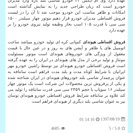
عهده دارد وی ام ایکس ۲۲ خودرو شاسی بلند تازه وارد مدیران
خودرو است که زبان طراحی جدید را به نمایش گذاشته است
امکانات و ظاهر مناسب این خودرو موجب شد تا آن را در لیست
فروش اقساطی مدیران خودرو قرار دهیم موتور چهار سیلندر ۱۵۰۰
سی سی با قدرت ۱۰۵ اسب بخار وظیفه تولید نیروی خودرو را بر
عهده دارد.
فروش اقساطی هیوندای
کمپانی کره ای تولید خودرو میباشد ساخت
اتومبیل های با ظاهر و آپشن های به روز و در عین حال با قیمت
معقول از ویژگی های خودروهای هیوندای است موتور مسئولیت
مونتاژ و تولید برخی از مدل های هیوندای در ایران را به عهده گرفته
است فروش اقساطی خودرو هیوندای نیز توسط راشین خودرو مهر
ایرانیان با شرایط کوتاه مدت و بلند مدت فراهم است سانتافه به
عنوان پرچمدار شاسی بلند خودروهای هیوندای در ایران شناخته شده
و یکی از پرفروش ترین محصولات این شرکت است یک موتور چهار
سیلندر ۱۶ سوپاپ با حجم ۲۳۵۹ سی سی قدرت سانتافه را تولید می
کند علاوه بر سانتافه شرایط فروش اقساطی خودرو هیوندای توسان
نیز به عنوان شاسی بلند دیگری از هیوندای فراهم است.
1397/08/19
01:14:16
4685
/ 5
5.0