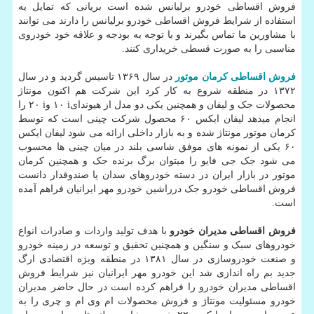
فروش اقساطی خودرو برلیانس شده است بریانی که تمایل به
استفاده از شرایط فروش اقساطی خودرو برلیانس را دارند می توانند
با مشاورین ما تماس بگیرند و با توجه به بودجه و علاقه خود خودروی
مناسبی را به صورت قسطی خریداری کنند.
فروش اقساطی کرمان موتور
در سال ۱۳۶۹ تاسیس گردید و در سال
۱۳۷۲ در منطقه شروع به کار کرد این شرکت هم اکنون مونتاژ
محصولات جک و لیفان و همچنین یکی دو مدل از هیوندای
i
۱۰ و
i
۲۰ را
انجام میدهد لیفان ایکس ۶۰ محصول شرکت چینی است که توسط
کرمان موتور مونتاژ شده و به بازار داخلی ارائه می شود لیفان ایکس
۶۰ یکی از نمونه های موفق شاسی بلند در میان چینی ها محسوب
می شود جک جی فایو را میتوان برگ برنده جک و همچنین کرمان
موتور در بازار ایران در دسته خودروهای سدان یا صندوقدار دانست
فروش اقساطی خودرو جک درراشین خودرو مهر ایرانیان فراهم آمده
است.
فروش اقساطی مدیران خودرو
با هدف تولید واردات و صادرات انواع
خودروهای سبک و سنگین و همچنین تحقیق و توسعه در زمینه خودرو
و صنعت خودروسازی در سال ۱۳۸۱ در منطقه ویژه اقتصادی ارگ
جدید بم راه اندازی شد این خودرو مهر ایرانیان نیز شرایط فروش
اقساطی مدیران خودرو را فراهم کرده است در حال حاضر مدیران
خودرو مسئولیت مونتاژ و فروش محصولات ام وی ام و چری را به