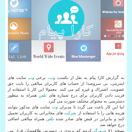
به گزارش كارا پیام به نقل از نكست
وب
، برخی
وب
سایت های
اینترنتی، بی سروصدا از حساب های كاربران مبالغی را بابت حق
عضویت، اشتراك و غیره كم می كنند. معمولا این كار با استفاده از
فریب دادن كاربران برای درج شماره های
تلفن
همراه به منظور
دسترسی به محتوای مختلف صورت می گیرد.
اما این كار باعث می گردد تا مدیران
وب
سایت های مذكور بتوانند
هزینه هایی را با استفاده از
شركت
های مخابراتی به كاربران تحمیل
كنند و بنابراین در قبض های صادر شده
تلفن
همراه مبالغی اضافی
درج خواهد شد.
نسخه ۷۱
مرورگر
كروم كه بزودی در دسترس علاقمندان قرار می