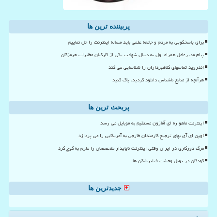
پربیننده ترین ها
برای پاسخگویی به مردم و جامعه علمی باید مساله اینترنت را حل نماییم
پیام مدیرعامل همراه اول به دنبال شهادت یکی از کارکنان مخابرات هرمزگان
اندروید تماسهای کلاهبرداران را شناسایی می کند
هرآنچه از منابع ناشناس دانلود کردید، پاک کنید
پربحث ترین ها
اینترنت ماهواره ای آمازون مستقیم به موبایل می رسد
اوپن ای آی بهای ترجیح کارمندان خارجی به آمریکایی را می پردازد
مرگ دورکاری در ایران وقتی اینترنت ناپایدار متخصصان را ملزم به کوچ کرد
کودکان در تونل وحشت فیلترشکن ها
جدیدترین ها