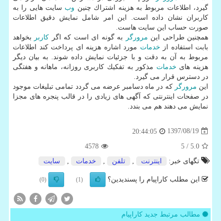
گیرد، اطلاعات مربوط به هزینه اشتراك چنین
وب
سایت هایی را به
كاربران نشان داده است. این امر شامل نمایش دقیق اطلاعات
صورت حساب این سایت هاست.
همچنین طراحی این
مرورگر
به گونه ای است كه اگر
كاربر
بخواهد
بابت استفاده از
خدمات
مورد اشاره هزینه ای پرداخت كند اطلاعات
مربوط به آن به دقت و با جزئیات نمایش داده شوند. به بیان دیگر
هزینه های
خدمات
مذكور به تفكیك كاربری روزانه، ماهانه و هفتگی
در دسترس قرار می گیرد.
این
مرورگر
كه در ماه دسامبر عرضه می گردد تمامی تبلیغات موجود
در صفحات اینترنتی كه آگهی های زیادی را در قالب پنجره های مجزا
نمایش می دهند هم می بندد.
1397/08/19
20:44:05
4578
/ 5
5.0
تگهای خبر:
اینترنت
,
تلفن
,
خدمات
,
سایت
این مطلب کاراپیام را پسندیدین؟
(0)
(1)
مطالب مرتبط جدید کاراپیام