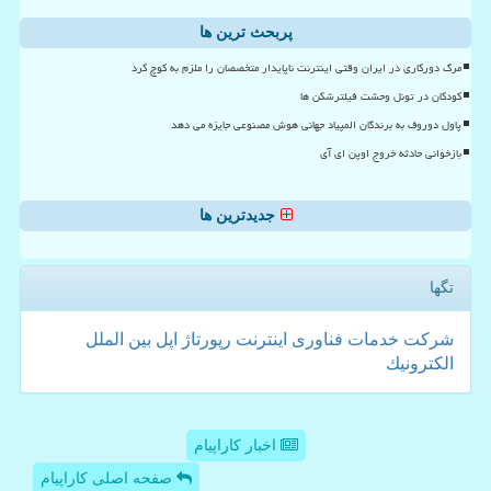
پربحث ترین ها
مرگ دورکاری در ایران وقتی اینترنت ناپایدار متخصصان را ملزم به کوچ کرد
کودکان در تونل وحشت فیلترشکن ها
پاول دوروف به برندگان المپیاد جهانی هوش مصنوعی جایزه می دهد
بازخوانی حادثه خروج اوپن ای آی
جدیدترین ها
تگها
شركت
خدمات
فناوری
اینترنت
رپورتاژ
اپل
بین الملل
الكترونیك
اخبار کاراپیام
صفحه اصلی کاراپیام