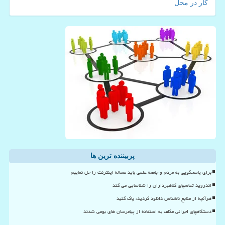
کار در محل
پربیننده ترین ها
برای پاسخگویی به مردم و جامعه علمی باید مساله اینترنت را حل نماییم
اندروید تماسهای کلاهبرداران را شناسایی می کند
هرآنچه از منابع ناشناس دانلود کردید، پاک کنید
دستگاههای اجرائی مکلف به استفاده از پیامرسان های بومی شدند