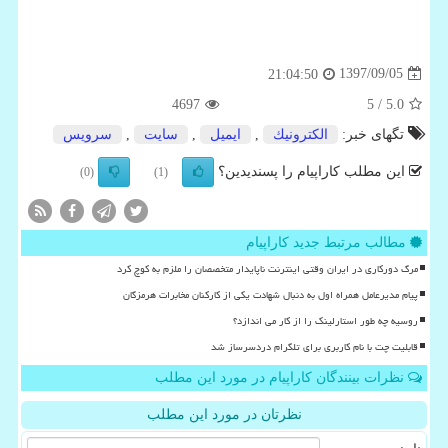
1397/09/05
21:04:50
4697
/ 5
5.0
تگهای خبر:
الكترونیك
,
ایمیل
,
سایت
,
سرویس
این مطلب کاراپیام را پسندیدین؟
(0)
(1)
مطالب مرتبط جدید کاراپیام
مرگ دورکاری در ایران وقتی اینترنت ناپایدار متخصصان را ملزم به کوچ کرد
پیام مدیرعامل همراه اول به دنبال شهادت یکی از کارکنان مخابرات هرمزگان
روسیه چه طور استارلینک را از کار می اندازد؟
قابلیت چت با نام کاربری برای تلگرام دردسرساز شد
نظرات بینندگان کاراپیام در مورد این مطلب
نظرتان در مورد این مطلب