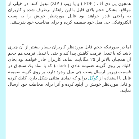
همچون پی دی اف ( PDF ) و یا زیپ ( ZIP) تبدیل كنند. در خیلی از
مواقع، مشكل حجم بالای فایل با این راهكار برطرف شده و كاربران
به راحتی قادر خواهند بود فایل موردنظر خویش را به پست
الكترونیكی جی میل خود ضمیمه كرده و برای مخاطب خود بفرستند.
اما در صورتیكه حجم فایل موردنظر كاربران بسیار بیشتر از آن چیزی
باشد كه با تبدیل فرمت كاهش پیدا كند و حتی با تبدیل فرمت هم حجم
آن همچنان بالاتر از ۲۵ مگابایت بماند، كاربران قادر خواهند بود بجای
كلیك بر روی گزینه ضمیمه عادی ( attach) كه با نماد یك سنجاق در
قسمت زیرین ارسال پست جی میل وجود دارد، بر روی گزینه ضمیمه
فایل با استفاده از
گوگل
درایو كه نمادی مثلثی شكل دارد، كلیك كرده
و فایل موردنظر خویش را آپلود كرده و آنرا برای مخاطب خود ارسال
نمایند.