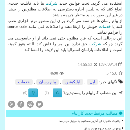
استفاده می گردد. تحت قوانین جدید
شركت
ها باید قابلیت جدیدی
ابداع كنند كه به پلیس اجازه دسترسی به اطلاعات مظنونین را بدهد.
در غیر این صورت باید منتظر جریمه باشند.
از پیام رسان ها خواسته می گردد برای این منظور نرم افزاری نصب
كنند یا
خدمات
خویش را ارتقا دهند و اطلاعات فنی مانند source code
را فراهم نمایند.
این درحالی است كه فرد مظنون حتی نمی داند از او جاسوسی می
گردد چونكه
شركت
حق ندارد این امر را فاش كند. البته هنوز كمیته
امنیت و اطلاعات پارلمان استرالیا باید این لایحه را امضا كند.
1397/09/14
14:55:53
4690
/ 5
5.0
تگهای خبر:
اپل
,
اپلیكیشن
,
پیام رسان
,
خدمات
این مطلب کاراپیام را پسندیدین؟
(0)
(1)
مطالب مرتبط جدید کاراپیام
اینترنت ماهواره ای آمازون مستقیم به موبایل می رسد
بازخوانی حادثه خروج اوپن ای آی