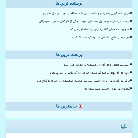
پربیننده ترین ها
برای پاسخگویی به مردم و جامعه علمی باید مساله اینترنت را حل نماییم
پیام مدیرعامل همراه اول به دنبال شهادت یکی از کارکنان مخابرات هرمزگان
اندروید تماسهای کلاهبرداران را شناسایی می کند
هرآنچه از منابع ناشناس دانلود کردید، پاک کنید
پربحث ترین ها
اینترنت ماهواره ای آمازون مستقیم به موبایل می رسد
اوپن ای آی بهای ترجیح کارمندان خارجی به آمریکایی را می پردازد
مرگ دورکاری در ایران وقتی اینترنت ناپایدار متخصصان را ملزم به کوچ کرد
کودکان در تونل وحشت فیلترشکن ها
جدیدترین ها
تگها