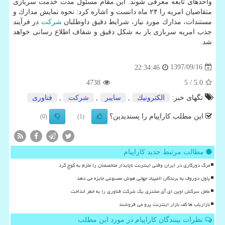
واحدهای تابعه معرفی شوند. این مقام مسئول مدت خدمت سربازی
متقاضیان امریه را ۲۴ ماه دانست و اشاره كرد: نحوه نمایش مدارك و
مستندات، مدارك مورد نیاز، شرایط دقیق داوطلبان
شركت
در فرآیند
جذب امریه سربازی باز به شكل دقیق و شفاف اطلاع رسانی خواهد
شد.
1397/09/16
22:34:46
4738
/ 5
5.0
تگهای خبر:
الكترونیك
,
سایبر
,
شركت
,
فناوری
این مطلب کاراپیام را پسندیدین؟
(0)
(1)
مطالب مرتبط جدید کاراپیام
مرگ دورکاری در ایران وقتی اینترنت ناپایدار متخصصان را ملزم به کوچ کرد
پاول دوروف به برندگان المپیاد جهانی هوش مصنوعی جایزه می دهد
عامل سرکش اوپن ای آی مشتری یک شرکت فناوری را به خطر انداخت
بازاریاب ها کف بازار اینترنت پرو می فروشند
نظرات بینندگان کاراپیام در مورد این مطلب