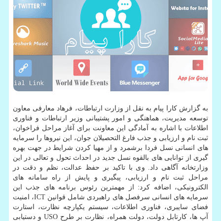
به گزارش كارا پیام به نقل از وزارت ارتباطات، فرهاد معارفی معاون
توسعه مدیریت، هماهنگی و امور پشتیبانی وزیر ارتباطات و فناوری
اطلاعات با اشاره به آمادگی این معاونت برای آغاز مراحل فراخوان،
ثبت نام و ارزیابی و جذب فارغ التحصیلان جوان، این نیروها را سرمایه
های انسانی نسل فردا برشمرد و از مهیا كردن شرایط در جهت بهره
گیری از توانایی های بالقوه نسل جدید در احداث تحول و تعالی در این
وزارتخانه آگاهی داد. وی با تاكید بر حفظ عدالت، نظم و دقت در
مراحل ثبت نام و ارزیابی، پیگیری و پایش از راه سامانه های
الكترونیكی، اضافه كرد: از مهمترین رئوس برنامه های جذب این
سرمایه های انسانی سرفصل های راهبردی شامل قوانین ICT، امنیت
فضای سایبری، فناوری اطلاعات، سیستم یكپارچه نظارت، استارت
آپ ها، كارتابل دولت، دولت همراه، نظارت بر طرح USO و دستیابی