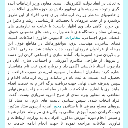
به تعالی در ابعاد دولت الكترونیك، است. معاون وزیر ارتباطات آینده
نگری و توجه به زمینه های نوظهور دانش در حوزه فناوری اطلاعات را
از خاصیتهای مدنظر وزارت ارتباطات برای جذب افراد از این طریق
برشمرد و از جذب نیروهای با تحصیلات كارشناسی ارشد و دكترا در
این حوزه آگاهی داد. وی اظهار داشت: با عنایت به نیازمندی های
پرسنلی ستاد و دستگاه های تابعه وزارت رشته های تحصیلی حقوق،
اقتصاد، علوم اجتماعی،
مخابرات
، كامپیوتر، فناوری اطلاعات، امنیت
فضای سایبری، مهندسی برق، بیوانفورماتیك در مقاطع فوق، این
مرحله از فراخوان نیروهای امریه جذب خواهند شد. معارفی با تاكید
بر بالابردن سواد انفورماتیك، آماده سازی و اجتماعی كردن این دسته
از نیروها، از طراحی مكانیزم آموزشی و اجتماعی سازی آنان در
چارچوب اسناد بالادستی آگاهی داد و درباره نحوه ثبت نام متقاضیان
اشاره كرد: متقاضیان استفاده از سهمیه امریه در صورت فراغت از
تحصیل، ابتدا نسبت به ثبت نام در سامانه وزارت ارتباطات اقدام و
سپس پذیرفته شدن نهایی جهت دریافت برگه اعزام به خدمت اقدام
نمایند. وی با اشاره به اینكه ثبت نام در سامانه به منزله پذیرش نهایی
متقاضی به منظور بهره مندی از طرح امریه سربازی نیست، گفت:
افراد انتخاب شده، سپس ستاندن تاییدیه های لازم، به ستاد كل
نیروهای مسلح معرفی تا با ستاندن
مجوز
امریه ازسوی ستاد مذكور،
جهت گذراندن دوره آموزش نظامی به یگان های مربوطه اعزام شوند
و سپس انجام دوره آموزش مذكور، افراد باید به وزارت ارتباطات و
فناوری اطلاعات مراجعه نموده تا جهت انجام ادامه خدمت به