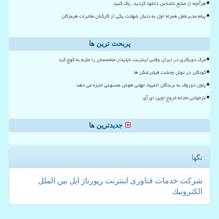
هرآنچه از منابع ناشناس دانلود کردید، پاک کنید
پیام مدیرعامل همراه اول به دنبال شهادت یکی از کارکنان مخابرات هرمزگان
پربحث ترین ها
مرگ دورکاری در ایران وقتی اینترنت ناپایدار متخصصان را ملزم به کوچ کرد
کودکان در تونل وحشت فیلترشکن ها
پاول دوروف به برندگان المپیاد جهانی هوش مصنوعی جایزه می دهد
بازخوانی حادثه خروج اوپن ای آی
جدیدترین ها
تگها
شركت
خدمات
فناوری
اینترنت
رپورتاژ
اپل
بین الملل
الكترونیك