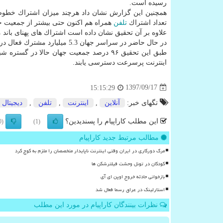
رسیده است.
همچنین این گزارش نشان داد هرچند میزان اشتراك خط
تعداد اشتراك
تلفن
همراه هم اكنون حتی بیشتر از جمعیت 
علاوه بر آن تحقیق نشان داده است اشتراك های پهنای باند موبایل از 4 اشتراك در هر 100 نفر در سال 2007 به 69.3 هم اكنون
در حال حاضر در سراسر جهان 5.3 میلیارد مشترك فعال در زمینه پهنای باند
اینترنت پرسرعت دسترسی یابند.
1397/09/17
15:15:29
تگهای خبر:
آنلاین
,
اینترنت
,
تلفن
,
دیجیتال
این مطلب کاراپیام را پسندیدین؟
(0)
(1)
مطالب مرتبط جدید کاراپیام
مرگ دورکاری در ایران وقتی اینترنت ناپایدار متخصصان را ملزم به کوچ کرد
کودکان در تونل وحشت فیلترشکن ها
بازخوانی حادثه خروج اوپن ای آی
استارلینک در عراق رسما فعال شد
نظرات بینندگان کاراپیام در مورد این مطلب