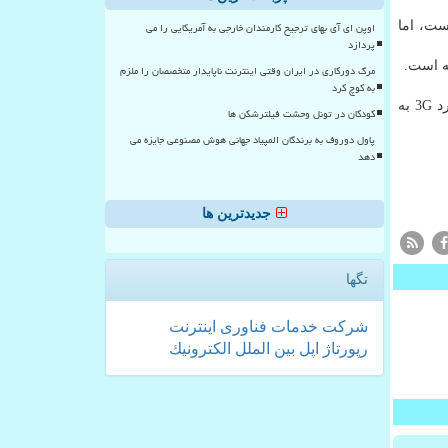
ست و الان فقط ۱۲.۴ درصد است، اما
اوپن ای آی بهای ترجیح کارمندان خارجی به آمریکایی را می
پردازد
مرگ دورکاری در ایران وقتی اینترنت ناپایدار متخصصان را ملزم
به کوچ کرد
طبق این تحقیق ۹۶ درصد جمعیت جهان حالا در گستره شبكه اینترنت موبایل زندگی می كنند و ۹۰ درصد افراد می توانند از راه استاندارد 3G به
کودکان در تونل وحشت فیلترشکن ها
پاول دوروف به برندگان المپیاد جهانی هوش مصنوعی جایزه می
دهد
جدیدترین ها
تگها
شركت
خدمات
فناوری
اینترنت
رپورتاژ
اپل
بین الملل
الكترونیك