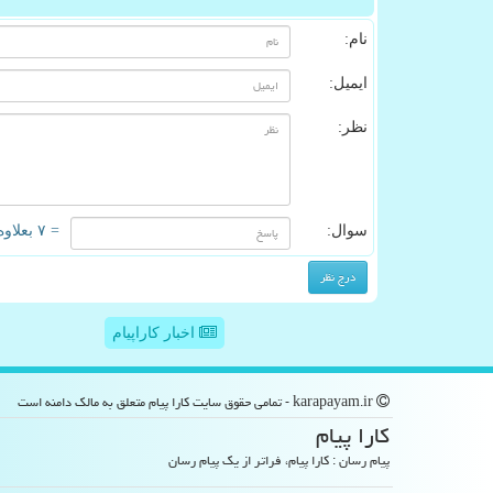
نام:
ایمیل:
نظر:
سوال:
= ۷ بعلاوه ۳
اخبار کاراپیام
karapayam.ir - تمامی حقوق سایت كارا پیام متعلق به مالک دامنه است
كارا پیام
پیام رسان : کارا پیام، فراتر از یک پیام رسان