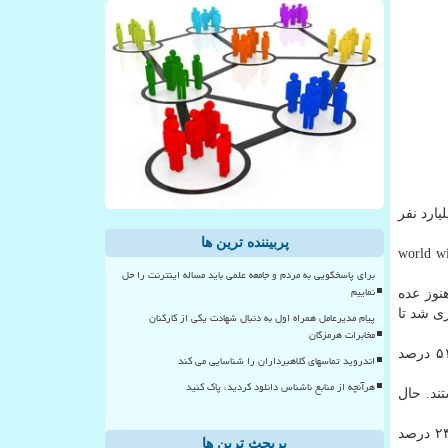
یلی میل، به نظر می آید اینترنت به سرعت در سراسر جهان در حال گسترش است. در حقیقت الان ۳.۹ میلیارد نفر
پربیننده ترین ها
ت سازمان ملل(ITU ) در گزارشی اعلام نموده تا اختتام ۲۰۱۸ میلادی ۵۱.۲ درصد جمعیت جهان از world wide
برای پاسخگویی به مردم و جامعه علمی باید مساله اینترنت را حل
نماییم
رنت از نقطه عطف ۵۰/۵۰ می گذرد. البته هنوز عده
ری شد تا
پیام مدیرعامل همراه اول به دنبال شهادت یکی از کارکنان
مخابرات هرمزگان
طبق گزارش ITU رشد میزان استفاده از اینترنت در ثروتمندترین كشورهای جهان، كند و البته با ثبات بوده است. در ۲۰۰۵ میلادی ۵۱.۳ درصد
اندروید تماسهای کلاهبرداران را شناسایی می کند
هرآنچه از منابع ناشناس دانلود کردید، پاک کنید
نت متصل هستند. حال
در آفریقا باز رشد قابل توجهی دیده میگردد. به طوریكه تعداد كاربران اینترنت دربازه زمانی ۱۳ ساله ۱۰ برابر شده و از ۲۱ درصد به ۲۴.۴ درصد
پربحث ترین ها