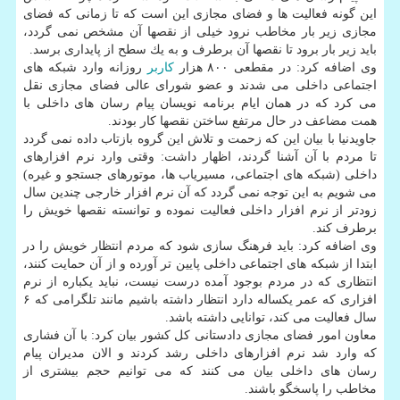
این گونه فعالیت ها و فضای مجازی این است كه تا زمانی كه فضای
مجازی زیر بار مخاطب نرود خیلی از نقصها آن مشخص نمی گردد،
باید زیر بار برود تا نقصها آن برطرف و به یك سطح از پایداری برسد.
وی اضافه كرد: در مقطعی ۸۰۰ هزار
كاربر
روزانه وارد شبكه های
اجتماعی داخلی می شدند و عضو شورای عالی فضای مجازی نقل
می كرد كه در همان ایام برنامه نویسان پیام رسان های داخلی با
همت مضاعف در حال مرتفع ساختن نقصها كار بودند.
جاویدنیا با بیان این كه زحمت و تلاش این گروه بازتاب داده نمی گردد
تا مردم با آن آشنا گردند، اظهار داشت: وقتی وارد نرم افزارهای
داخلی (شبكه های اجتماعی، مسیریاب ها، موتورهای جستجو و غیره)
می شویم به این توجه نمی گردد كه آن نرم افزار خارجی چندین سال
زودتر از نرم افزار داخلی فعالیت نموده و توانسته نقصها خویش را
برطرف كند.
وی اضافه كرد: باید فرهنگ سازی شود كه مردم انتظار خویش را در
ابتدا از شبكه های اجتماعی داخلی پایین تر آورده و از آن حمایت كنند،
انتظاری كه در مردم بوجود آمده درست نیست، نباید یكباره از نرم
افزاری كه عمر یكساله دارد انتظار داشته باشیم مانند تلگرامی كه ۶
سال فعالیت می كند، توانایی داشته باشد.
معاون امور فضای مجازی دادستانی كل كشور بیان كرد: با آن فشاری
كه وارد شد نرم افزارهای داخلی رشد كردند و الان مدیران پیام
رسان های داخلی بیان می كنند كه می توانیم حجم بیشتری از
مخاطب را پاسخگو باشند.