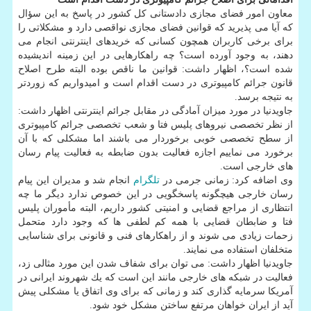
معاون امور فضای مجازی دادستانی كل كشور در پاسخ به این سؤال
كه آیا می پذیرید كه قوانین فضای مجازی نواقصی دارد و مشكلاتی را
برای برخی كاربران همچون كسانی كه خریدهای اینترنتی انجام می
دهند، به وجود آورده است؟ چه راهكارهایی در این زمینه اندیشیده
شده است؟، اظهار داشت: قوانین ما ناقص بوده البته طرح اصلاح
قانون جرائم كامپیوتری در دست اقدام است و امیدواریم كه زوردتر
به نتیجه برسد.
جاویدنیا در مورد میزان آمادگی در مقابل جرائم اینترنتی اظهار داشت:
از نظر تخصصی نیروهای پلیس فتا و شعب تخصصی جرائم كامپیوتری
از سطح تخصصی خوبی برخوردار می باشند اما مشكلی كه با آن
برخورد می نماییم اجازه فعالیت بدون ضابطه به فعالیت پیام رسان
های خارجی است.
وی اضافه كرد: زمانی جرمی در
تلگرام
انجام شد و مدیران این پیام
رسان خارجی هیچگونه پاسخگویی در این خصوص ندارد دیگر ما چه
انتظاری از مراجع قضایی و امنیتی كشور داریم، البته مأموران پلیس
فتا و ضابطان قضایی با همه كم لطفی ها كه وجود دارد متحمل
زحمات زیادی می شوند و از راهكارهای فنی و قانونی برای شناسایی
متخلفان استفاده می نمایند.
جاویدنیا اظهار داشت: می توان برای شفاف شدن این مورد مثالی زد،
فعالیت در شبكه های خارجی مانند این است كه یك شهروند ایرانی در
آمریكا سرمایه گذاری كند و زمانی كه برای وی اتفاق یا مشكلی پیش
آید از ایران خواهان مرتفع ساختن مشكل خود شود.