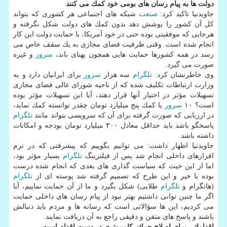
دولت ها به پیام رسان های بومی خود كمك می كنند
جاویدنیا تاكید كرد:
صنعت
شبكه های اجتماعی هر كشوری كه بتواند
كل آن كشور را پوشش دهد بدون كمك های دولت شكل نگرفته و
هرجایی كه موفقیتی بوده حتی در خود آمریكا، با حمایت دولت این كار
انجام شده است. وقتی ظرفیت فضای مجازی به یك سقف خاص می
رسد در همه كشورها حمایت هایی همچون پهنای باند،
سرور
و غیره
صورت می گیرد.
وی خاطرنشان كرد:
تلگرام
سه هزار
سرور
برای ایرانیان دارد و به
وزارت ارتباطات تكلیف شده كه از ناحیه شورای عالی فضای مجازی
تسهیلات مؤثر در اختیار آنها قرار دهند، آیا این تسهیلات مؤثر بوده
است؟ ۱۰
سرور
یا كمك پنج میلیارد تومان چقدر توانسته كمك نماید،
در ارزیابی كه صورت گرفته برای آن كه سرویسی بتواند مانند
تلگرام
پاسخگو باشد باید حداقل معادل ۳۰۰ میلیارد تومان بودجه و امكانات
داشته باشد.
جاویدنیا اظهار داشت: می توانیم بگوییم كه پیشرفتی كه در نرم
افزارهای داخلی انجام شد پس از فیلترینگ
تلگرام
بسیار مؤثر بود،
اما از این حیث كه سیاست گذاری های بعدی كه انجام شده درست
بوده یا خیر و این طرح كه تصمیم گرفته شد پوسته ای از
تلگرام
(هاتگرام و
تلگرام
طلایی) شكل بگیرد و ما از آن حمایت نماییم، آیا
اگر ما چنین توانی داشتیم بهتر نبود از پیام رسان های داخلی حمایت
می كردیم، این ها سؤالاتی است كه رسانه ها و مردم باید دنبالش
باشند و پاسخ های متقن و دقیقی راجع به آن دریافت نمایند.
اقداماتی برای اصلاح جرائم كامپیوتری در دست اقدام است