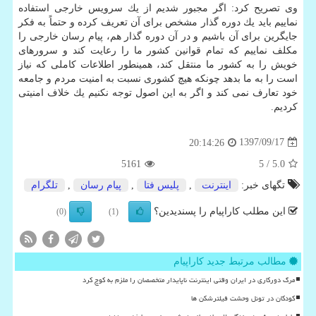
وی تصریح كرد: اگر مجبور شدیم از یك سرویس خارجی استفاده
نماییم باید یك دوره گذار مشخص برای آن تعریف كرده و حتماً به فكر
جایگرین برای آن باشیم و در آن دوره گذار هم، پیام رسان خارجی را
مكلف نماییم كه تمام قوانین كشور ما را رعایت كند و سرورهای
خویش را به كشور ما منتقل كند، همینطور اطلاعات كاملی كه نیاز
است را به ما بدهد چونكه هیچ كشوری نسبت به امنیت مردم و جامعه
خود تعارف نمی كند و اگر به این اصول توجه نكنیم یك خلاف امنیتی
كردیم.
1397/09/17
20:14:26
5161
/ 5
5.0
تگهای خبر:
اینترنت
,
پلیس فتا
,
پیام رسان
,
تلگرام
این مطلب کاراپیام را پسندیدین؟
(0)
(1)
مطالب مرتبط جدید کاراپیام
مرگ دورکاری در ایران وقتی اینترنت ناپایدار متخصصان را ملزم به کوچ کرد
کودکان در تونل وحشت فیلترشکن ها