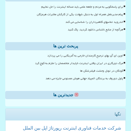
برای پاسخگویی به مردم و جامعه علمی باید مساله اینترنت را حل نماییم
پیام مدیرعامل همراه اول به دنبال شهادت یکی از کارکنان مخابرات هرمزگان
اندروید تماسهای کلاهبرداران را شناسایی می کند
هرآنچه از منابع ناشناس دانلود کردید، پاک کنید
پربحث ترین ها
اوپن ای آی بهای ترجیح کارمندان خارجی به آمریکایی را می پردازد
مرگ دورکاری در ایران وقتی اینترنت ناپایدار متخصصان را ملزم به کوچ کرد
کودکان در تونل وحشت فیلترشکن ها
پاول دوروف به برندگان المپیاد جهانی هوش مصنوعی جایزه می دهد
جدیدترین ها
تگها
شركت
خدمات
فناوری
اینترنت
رپورتاژ
اپل
بین الملل