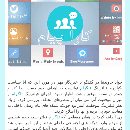
جواد جاویدنیا در گفتگو با خبرنگار مهر در مورد این كه آیا سیاست
یكپارچه فیلترینگ
تلگرام
توانست به اهداف خود دست پیدا كند و
چقدر توانست موفق باشد، اظهار نمود: اجرای فیلترنیگ
تلگرام
و
میزان موفقیت آنرا می توان از منظرهای مختلف بررسی كرد، از یك
نظر فیلترینگ موفقیت آمیز بود چونكه شبكه های پیام رسان داخلی به
معایب خود پی برده و آنها را اصلاح كردند.
وی اضافه كرد: در همان مقطعی كه
تلگرام
فیلتر شد، حجم عظیمی
از مردم وارد شبكه های اجتماعی داخلی شدند و این امر سبب شد
كه پیام رسان های داخلی با اشكالات خود آشنا گردند چونكه اساس