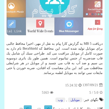
دریافت 5 MB به گزارش كارا پیام به نقل از مهر، اخیرا محافظ جالبی
برای موبایل تولید شده است. این محافظ كه BeraShield نام دارد به
صورت كامل از موبایل مراقبت می كند. طراحی سبك آن شامل یك
قاب ضدضربه از جنس تیتانیوم است. همین طور یك باتری دوسویه
بی سیم و ضد آب به قاب می چسبد و از موبایل در هر شرایطی
محافظت می كند. این بدان معناست كه افتادن، ضربه خوردن یا حتی
مایعات نمی توانند به موبایل لطمه برسانند.
1397/09/21
15:24:32
5163
/ 5
5.0
تگهای خبر:
موبایل
,
وب
این مطلب کاراپیام را پسندیدین؟