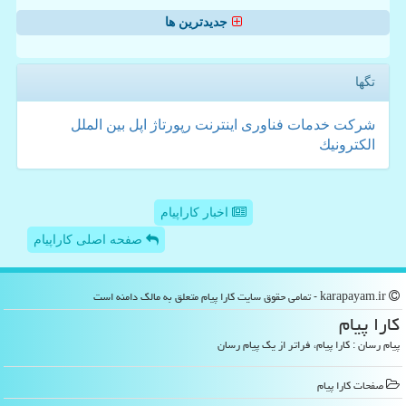
جدیدترین ها
تگها
شركت
خدمات
فناوری
اینترنت
رپورتاژ
اپل
بین الملل
الكترونیك
اخبار کاراپیام
صفحه اصلی کاراپیام
karapayam.ir - تمامی حقوق سایت كارا پیام متعلق به مالک دامنه است
كارا پیام
پیام رسان : کارا پیام، فراتر از یک پیام رسان
صفحات كارا پیام