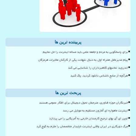
پربیننده ترین ها
برای پاسخگویی به مردم و جامعه علمی باید مساله اینترنت را حل نماییم
پیام مدیرعامل همراه اول به دنبال شهادت یکی از کارکنان مخابرات هرمزگان
اندروید تماسهای کلاهبرداران را شناسایی می کند
هرآنچه از منابع ناشناس دانلود کردید، پاک کنید
پربحث ترین ها
خبرنگاران حوزه فناوری، مترجمان تحول دیجیتال برای افکار عمومی هستند
اینترنت ماهواره ای آمازون مستقیم به موبایل می رسد
اوپن ای آی بهای ترجیح کارمندان خارجی به آمریکایی را می پردازد
مرگ دورکاری در ایران وقتی اینترنت ناپایدار متخصصان را ملزم به کوچ کرد