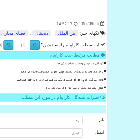
1397/09/26
14:57:13
تگهای خبر:
بین الملل
,
دیجیتال
,
فضای مجازی
این مطلب کاراپیام را پسندیدین؟
(0)
(1)
مطالب مرتبط جدید کاراپیام
کودکان در تونل وحشت فیلترشکن ها
پاول دوروف به برندگان المپیاد جهانی هوش مصنوعی جایزه می دهد
عامل سرکش اوپن ای آی مشتری یک شرکت فناوری را به خطر انداخت
قطع اینترنت لشکر زامبی ها را از بین نمی برد
نظرات بینندگان کاراپیام در مورد این مطلب
نام:
ایمیل: