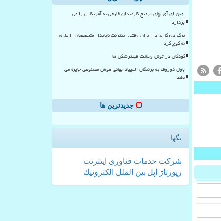
اوپن ای آی بهای ترجیح کارمندان خارجی به آمریکایی را می
پردازد
مرگ دورکاری در ایران وقتی اینترنت ناپایدار متخصصان را ملزم
به کوچ کرد
کودکان در تونل وحشت فیلترشکن ها
پاول دوروف به برندگان المپیاد جهانی هوش مصنوعی جایزه می
دهد
جدیدترین ها
تگها
شركت
خدمات
فناوری
اینترنت
رپورتاژ
اپل
بین الملل
الكترونیك