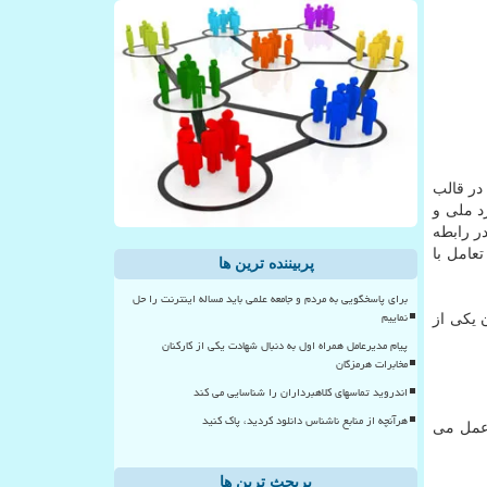
در قالب
د ملی و
ر رابطه
عامل با
پربیننده ترین ها
برای پاسخگویی به مردم و جامعه علمی باید مساله اینترنت را حل
نماییم
 یكی از
پیام مدیرعامل همراه اول به دنبال شهادت یکی از کارکنان
مخابرات هرمزگان
اندروید تماسهای کلاهبرداران را شناسایی می کند
هرآنچه از منابع ناشناس دانلود کردید، پاک کنید
 عمل می
پربحث ترین ها