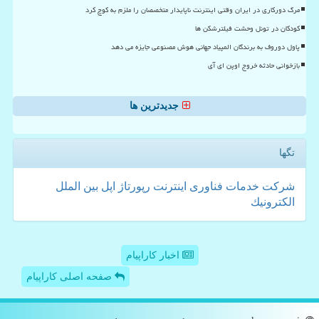
مرگ دورکاری در ایران وقتی اینترنت ناپایدار متخصصان را ملزم به کوچ کرد
کودکان در تونل وحشت فیلترشکن ها
پاول دوروف به برندگان المپیاد جهانی هوش مصنوعی جایزه می دهد
بازخوانی حادثه خروج اوپن ای آی
جدیدترین ها
تگها
شركت
خدمات
فناوری
اینترنت
رپورتاژ
اپل
بین الملل
الكترونیك
اخبار کاراپیام
صفحه اصلی کاراپیام