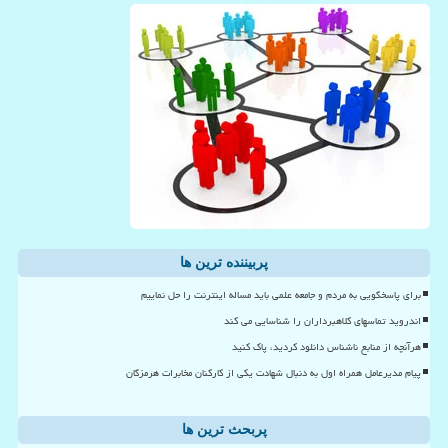
پربیننده ترین ها
برای پاسخگویی به مردم و جامعه علمی باید مساله اینترنت را حل نماییم
اندروید تماسهای کلاهبرداران را شناسایی می کند
هرآنچه از منابع ناشناس دانلود کردید، پاک کنید
پیام مدیرعامل همراه اول به دنبال شهادت یکی از کارکنان مخابرات هرمزگان
پربحث ترین ها