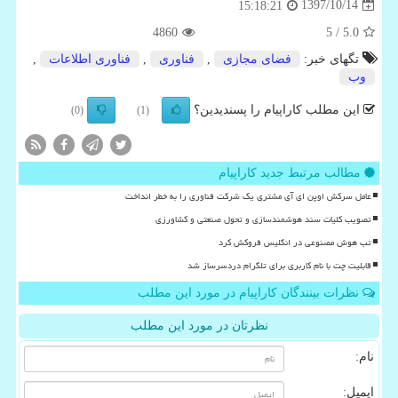
1397/10/14
15:18:21
4860
/ 5
5.0
تگهای خبر:
فضای مجازی
,
فناوری
,
فناوری اطلاعات
,
وب
این مطلب کاراپیام را پسندیدین؟
(0)
(1)
مطالب مرتبط جدید کاراپیام
عامل سرکش اوپن ای آی مشتری یک شرکت فناوری را به خطر انداخت
تصویب کلیات سند هوشمندسازی و تحول صنعتی و کشاورزی
تب هوش مصنوعی در انگلیس فروکش کرد
قابلیت چت با نام کاربری برای تلگرام دردسرساز شد
نظرات بینندگان کاراپیام در مورد این مطلب
نظرتان در مورد این مطلب
نام:
ایمیل: