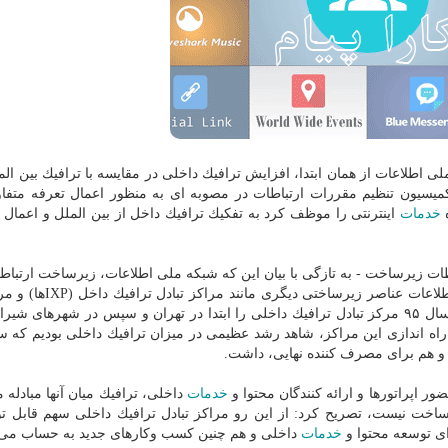
لی اطلاعات از همان ابتدا، افزایش ترافیك داخلی در مقایسه با ترافیك بین الم
كمیسیون تنظیم مقررات ارتباطات در مصوبه ای به منظور اعمال تعرفه متفا
ه
خدمات
اینترنتی را موظف كرد به تفكیك ترافیك داخل از بین الملل و اعمال 
ات زیرساخت - به تازگی با بیان این كه شبكه ملی اطلاعات، زیرساخت ارتبا
مجازی كشور به حساب می آید، اظهار نمود: شبكه ملی اطلاعات عناصر
ارتباطات زیرساخت با پیش قدمی در سال ۹۵ مركز تبادل ترافیك داخلی را ابتدا در تهران و سپس در شهرهای ش
ا راه اندازی این مراكز، شاهد رشد عظیمی در میزان ترافیك داخلی بودیم كه س
 و هم برای مصرف كننده نهایی، داشت.
ور اپراتورها و ارائه كنندگان محتوا و
خدمات
داخلی، ترافیك میان آنها مبادله
اخت نیست، تصریح كرد: از این رو مراكز تبادل ترافیك داخلی سهم قابل ت
ای توسعه محتوا و
خدمات
داخلی و هم چنین كسب وكارهای جدید به حساب می آ