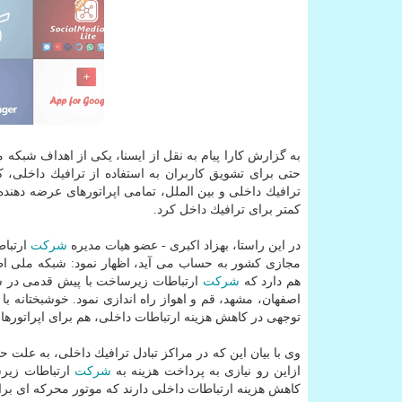
به گزارش كارا پیام به نقل از ایسنا، یكی از اهداف شبكه م
حتی برای تشویق كاربران به استفاده از ترافیك داخلی، 
ترافیك داخلی و بین الملل، تمامی اپراتورهای عرضه دهند
كمتر برای ترافیك داخل كرد.
در این راستا، بهزاد اكبری - عضو هیات مدیره
شركت
ارتباط
هم دارد كه
شركت
اصفهان، مشهد، قم و اهواز راه اندازی نمود. خوشبختانه ب
توجهی در كاهش هزینه ارتباطات داخلی، هم برای اپراتورها
وی با بیان این كه در مراكز تبادل ترافیك داخلی، به علت حض
ازاین رو نیازی به پرداخت هزینه به
شركت
ارتباطات زیرس
كاهش هزینه ارتباطات داخلی دارند كه موتور محركه ای بر