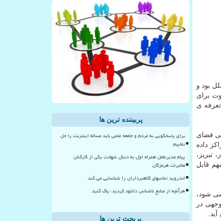
لل بود و
وت برای
تعرفه ی
پربیننده ترین ها
برای پاسخگویی به مردم و جامعه علمی باید مساله اینترنت را حل
طی فضای
نماییم
 زیرساختی دیگری مانند مراكز تبادل ترافیك داخل (IXPها) و مراكز داده
یراز، تبریز،
پیام مدیرعامل همراه اول به دنبال شهادت یکی از کارکنان
مخابرات هرمزگان
هم قابل
اندروید تماسهای کلاهبرداران را شناسایی می کند
هرآنچه از منابع ناشناس دانلود کردید، پاک کنید
 می شود،
وجهی در
ید.
پربحث ترین ها