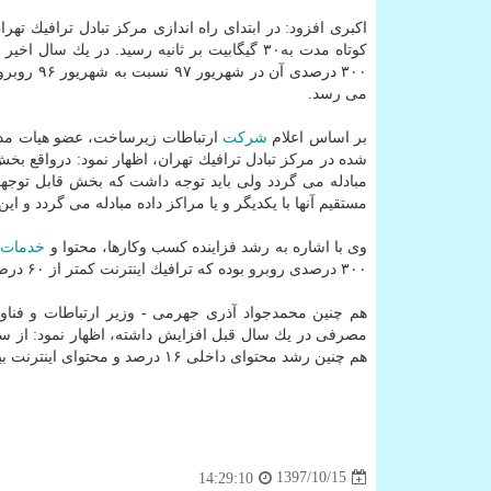
كوتاه مدت به۳۰ گیگابیت بر ثانیه رسید. در یك
می رسد.
بر اساس اعلام
شركت
ارتباطات زیرساخت، عضو هیات مد
شده در مركز تبادل ترافیك تهران، اظهار نمود: درواقع بخش
مبادله می گردد ولی باید توجه داشت كه بخش قابل توجهی 
مستقیم آنها با یكدیگر و یا مراكز داده مبادله می گردد و ا
وی با اشاره به رشد فزاینده كسب وكارها، محتوا و
خدمات
د
۳۰۰ درصدی روبرو بوده كه ترافیك اینترنت كمتر از ۶۰ درصد رشد داشته كه این امر نتیجه تلاش تمامی اكوسیستم فضای مجازی كشور بوده است.
هم چنین محمدجواد آذری جهرمی - وزیر ارتباطات و فناور
مصرفی در یك سال قبل افزایش داشته، اظهار نمود: از سال ۱۳۹۶ به سال ۹۷
هم چنین رشد محتوای داخلی ۱۶ درصد و محتوای اینترنت بین المللی شش درصد بوده است؛ در حالیكه این ارقام در سال قبل برعكس بود.
1397/10/15
14:29:10