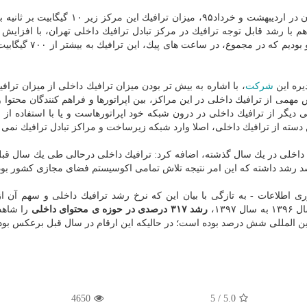
اكبری افزود: در ابتدای راه اندازی مركز تبادل ترافیك تهران در اردیبهشت و خرداد۹۵، میزان ترافی
 سال اخیر هم با رشد قابل توجه ترافیك در مركز تبادل ترافیك داخلی تهران، با افزایش 
۳۰۰ درصدی آن در شهریور ۹۷ نسبت به شهریور ۹۶ روبرو بودیم كه در
یره این
شركت
، با اشاره به بیش تر بودن میزان ترافیك داخلی از میزان ترافی
 مهمی از ترافیك داخلی در این مراكز، بین اپراتورها و فراهم كنندگان محتوا 
دیگر از ترافیك داخلی در درون شبكه خود اپراتورهاست و یا با استفاده از ا
ین دسته از ترافیك داخلی، اصلا وارد شبكه زیرساخت و مراكز تبادل ترافیك نمی 
اخلی در یك سال گذشته، اضافه كرد: ترافیك داخلی درحالی طی یك سال قبل
ی اطلاعات - به تازگی با بیان این كه نرخ رشد ترافیك داخلی و سهم آن از
۱۳،
رشد ۳۱۷ درصدی در حوزه ی محتوای داخلی
را شاهد 
4650
/ 5
5.0