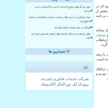
ك این مركز زیر ۱۰ گیگابیت بر ثانیه بود كه در
اوپن ای آی بهای ترجیح کارمندان خارجی به آمریکایی را می
پردازد
بیشتر از
 مجموع، در ساعت های پیك، این ترافیك به بیشتر از ۷۰۰ گیگابیت بر ثانیه
مرگ دورکاری در ایران وقتی اینترنت ناپایدار متخصصان را ملزم
به کوچ کرد
کودکان در تونل وحشت فیلترشکن ها
ك مبادله
پاول دوروف به برندگان المپیاد جهانی هوش مصنوعی جایزه می
و
خدمات
دهد
رتباطات
گردد.
جدیدترین ها
 با رشد
تگها
 ترافیك
بودیم و
شركت
خدمات
فناوری
اینترنت
رپورتاژ
اپل
بین الملل
الكترونیك