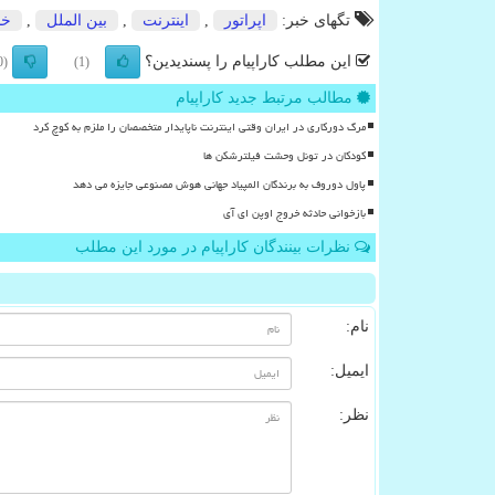
تگهای خبر:
اپراتور
,
اینترنت
,
بین الملل
,
خد
این مطلب کاراپیام را پسندیدین؟
(0)
(1)
مطالب مرتبط جدید کاراپیام
مرگ دورکاری در ایران وقتی اینترنت ناپایدار متخصصان را ملزم به کوچ کرد
کودکان در تونل وحشت فیلترشکن ها
پاول دوروف به برندگان المپیاد جهانی هوش مصنوعی جایزه می دهد
بازخوانی حادثه خروج اوپن ای آی
نظرات بینندگان کاراپیام در مورد این مطلب
نام:
ایمیل:
نظر: