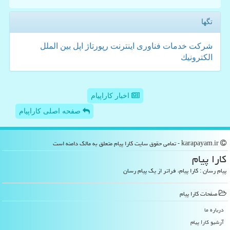
تگها
شركت
خدمات
فناوری
اینترنت
رپورتاژ
اپل
بین الملل
الكترونیك
اخبار کاراپیام
صفحه اصلی کاراپیام
karapayam.ir - تمامی حقوق سایت كارا پیام متعلق به مالک دامنه است
كارا پیام
پیام رسان : کارا پیام، فراتر از یک پیام رسان
صفحات كارا پیام
درباره ما
آرشیو كارا پیام