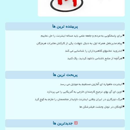
پربیننده ترین ها
برای پاسخگویی به مردم و جامعه علمی باید مساله اینترنت را حل نماییم
پیام مدیرعامل همراه اول به دنبال شهادت یکی از کارکنان مخابرات هرمزگان
اندروید تماسهای کلاهبرداران را شناسایی می کند
هرآنچه از منابع ناشناس دانلود کردید، پاک کنید
پربحث ترین ها
اینترنت ماهواره ای آمازون مستقیم به موبایل می رسد
اوپن ای آی بهای ترجیح کارمندان خارجی به آمریکایی را می پردازد
مرگ دورکاری در ایران وقتی اینترنت ناپایدار متخصصان را ملزم به کوچ کرد
کودکان در تونل وحشت فیلترشکن ها
جدیدترین ها