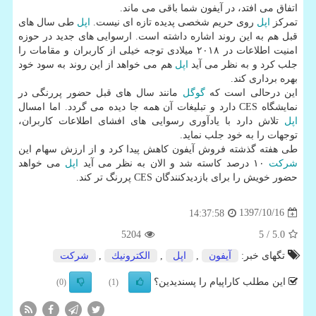
اتفاق می افتد، در آیفون شما باقی می ماند.
تمركز
اپل
روی حریم شخصی پدیده تازه ای نیست.
اپل
طی سال های
قبل هم به این روند اشاره داشته است. ارسوایی های جدید در حوزه
امنیت اطلاعات در ۲۰۱۸ میلادی توجه خیلی از كاربران و مقامات را
جلب كرد و به نظر می آید
اپل
هم می خواهد از این روند به سود خود
بهره برداری كند.
این درحالی است كه
گوگل
مانند سال های قبل حضور پررنگی در
نمایشگاه CES دارد و تبلیغات آن همه جا دیده می گردد. اما امسال
اپل
تلاش دارد با یادآوری رسوایی های افشای اطلاعات كاربران،
توجهات را به خود جلب نماید.
طی هفته گذشته فروش آیفون كاهش پیدا كرد و از ارزش سهام این
شركت
۱۰ درصد كاسته شد و الان به نظر می آید
اپل
می خواهد
حضور خویش را برای بازدیدكنندگان CES پررنگ تر كند.
1397/10/16
14:37:58
5204
/ 5
5.0
تگهای خبر:
آیفون
,
اپل
,
الكترونیك
,
شركت
این مطلب کاراپیام را پسندیدین؟
(0)
(1)