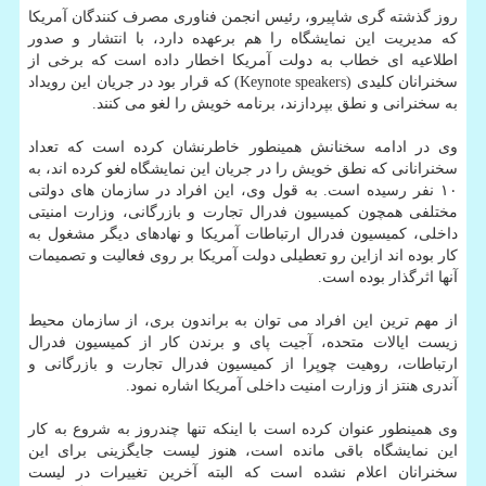
روز گذشته گری شاپیرو، رئیس انجمن فناوری مصرف كنندگان آمریكا
كه مدیریت این نمایشگاه را هم برعهده دارد، با انتشار و صدور
اطلاعیه ای خطاب به دولت آمریكا اخطار داده است كه برخی از
سخنرانان كلیدی (Keynote speakers) كه قرار بود در جریان این رویداد
به سخنرانی و نطق بپردازند، برنامه خویش را لغو می كنند.
وی در ادامه سخنانش همینطور خاطرنشان كرده است كه تعداد
سخنرانانی كه نطق خویش را در جریان این نمایشگاه لغو كرده اند، به
۱۰ نفر رسیده است. به قول وی، این افراد در سازمان های دولتی
مختلفی همچون كمیسیون فدرال تجارت و بازرگانی، وزارت امنیتی
داخلی، كمیسیون فدرال ارتباطات آمریكا و نهادهای دیگر مشغول به
كار بوده اند ازاین رو تعطیلی دولت آمریكا بر روی فعالیت و تصمیمات
آنها اثرگذار بوده است.
از مهم ترین این افراد می توان به براندون بری، از سازمان محیط
زیست ایالات متحده، آجیت پای و برندن كار از كمیسیون فدرال
ارتباطات، روهیت چوپرا از كمیسیون فدرال تجارت و بازرگانی و
آندری هنتز از وزارت امنیت داخلی آمریكا اشاره نمود.
وی همینطور عنوان كرده است با اینكه تنها چندروز به شروع به كار
این نمایشگاه باقی مانده است، هنوز لیست جایگزینی برای این
سخنرانان اعلام نشده است كه البته آخرین تغییرات در لیست