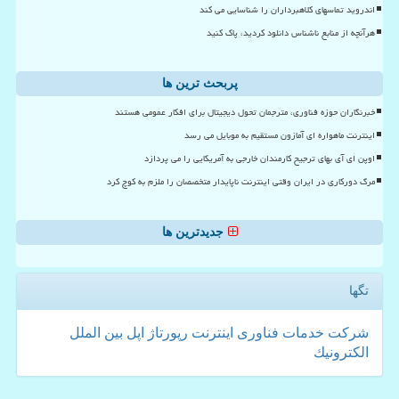
اندروید تماسهای کلاهبرداران را شناسایی می کند
هرآنچه از منابع ناشناس دانلود کردید، پاک کنید
پربحث ترین ها
خبرنگاران حوزه فناوری، مترجمان تحول دیجیتال برای افکار عمومی هستند
اینترنت ماهواره ای آمازون مستقیم به موبایل می رسد
اوپن ای آی بهای ترجیح کارمندان خارجی به آمریکایی را می پردازد
مرگ دورکاری در ایران وقتی اینترنت ناپایدار متخصصان را ملزم به کوچ کرد
جدیدترین ها
تگها
شركت
خدمات
فناوری
اینترنت
رپورتاژ
اپل
بین الملل
الكترونیك