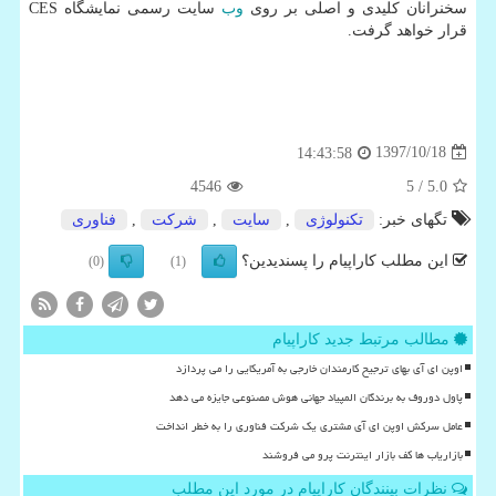
سخنرانان كلیدی و اصلی بر روی
وب
سایت رسمی نمایشگاه CES
قرار خواهد گرفت.
1397/10/18
14:43:58
4546
/ 5
5.0
تگهای خبر:
تكنولوژی
,
سایت
,
شركت
,
فناوری
این مطلب کاراپیام را پسندیدین؟
(0)
(1)
مطالب مرتبط جدید کاراپیام
اوپن ای آی بهای ترجیح کارمندان خارجی به آمریکایی را می پردازد
پاول دوروف به برندگان المپیاد جهانی هوش مصنوعی جایزه می دهد
عامل سرکش اوپن ای آی مشتری یک شرکت فناوری را به خطر انداخت
بازاریاب ها کف بازار اینترنت پرو می فروشند
نظرات بینندگان کاراپیام در مورد این مطلب