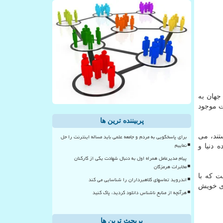
جهان به
ت موجود
پربیننده ترین ها
برای پاسخگویی به مردم و جامعه علمی باید مساله اینترنت را حل
تند، می
نماییم
 دنیا و
پیام مدیرعامل همراه اول به دنبال شهادت یکی از کارکنان
مخابرات هرمزگان
ت كه با
اندروید تماسهای کلاهبرداران را شناسایی می کند
ای خویش
هرآنچه از منابع ناشناس دانلود کردید، پاک کنید
پربحث ترین ها