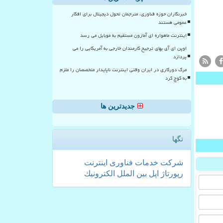
خبرنگاران حوزه فناوری، مترجمان تحول دیجیتال برای افکار
عمومی هستند
اینترنت ماهواره ای آمازون مستقیم به موبایل می رسد
اوپن ای آی بهای ترجیح کارمندان خارجی به آمریکایی را می
پردازد
مرگ دورکاری در ایران وقتی اینترنت ناپایدار متخصصان را ملزم
به کوچ کرد
جدیدترین ها
تگها
شركت
خدمات
فناوری
اینترنت
رپورتاژ
اپل
بین الملل
الكترونیك