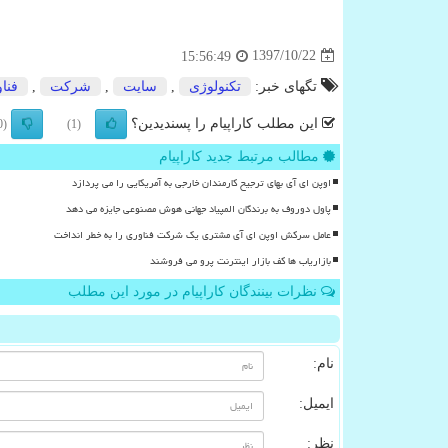
1397/10/22
15:56:49
تگهای خبر:
تكنولوژی
,
سایت
,
شركت
,
فنا
این مطلب کاراپیام را پسندیدین؟
(0)
(1)
مطالب مرتبط جدید کاراپیام
اوپن ای آی بهای ترجیح کارمندان خارجی به آمریکایی را می پردازد
پاول دوروف به برندگان المپیاد جهانی هوش مصنوعی جایزه می دهد
عامل سرکش اوپن ای آی مشتری یک شرکت فناوری را به خطر انداخت
بازاریاب ها کف بازار اینترنت پرو می فروشند
نظرات بینندگان کاراپیام در مورد این مطلب
نام:
ایمیل:
نظر: