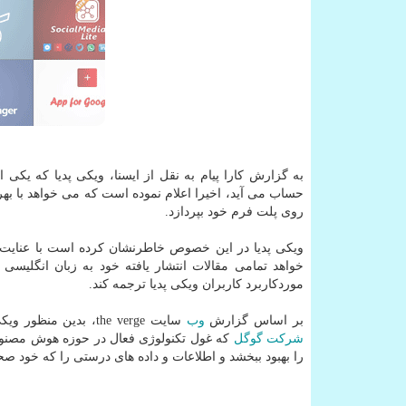
به گزارش كارا پیام به نقل از ایسنا، ویكی پدیا كه یكی
حساب می آید، اخیرا اعلام نموده است كه می خواهد با به
روی پلت فرم خود بپردازد.
ویكی پدیا در این خصوص خاطرنشان كرده است با عنایت ب
خواهد تمامی مقالات انتشار یافته خود به زبان انگلیسی 
موردكاربرد كاربران ویكی پدیا ترجمه كند.
بر اساس گزارش
وب
سایت the verge، بدین منظور ویكی مدیا بعنوان
شركت
گوگل
كه غول تكنولوژی فعال در حوزه هوش مصنوع
را بهبود ببخشد و اطلاعات و داده های درستی را كه خود صح