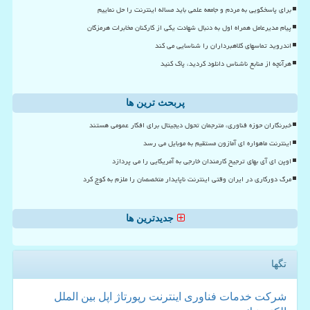
برای پاسخگویی به مردم و جامعه علمی باید مساله اینترنت را حل نماییم
پیام مدیرعامل همراه اول به دنبال شهادت یکی از کارکنان مخابرات هرمزگان
اندروید تماسهای کلاهبرداران را شناسایی می کند
هرآنچه از منابع ناشناس دانلود کردید، پاک کنید
پربحث ترین ها
خبرنگاران حوزه فناوری، مترجمان تحول دیجیتال برای افکار عمومی هستند
اینترنت ماهواره ای آمازون مستقیم به موبایل می رسد
اوپن ای آی بهای ترجیح کارمندان خارجی به آمریکایی را می پردازد
مرگ دورکاری در ایران وقتی اینترنت ناپایدار متخصصان را ملزم به کوچ کرد
جدیدترین ها
تگها
شركت
خدمات
فناوری
اینترنت
رپورتاژ
اپل
بین الملل