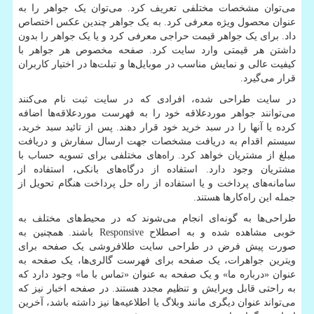
می‌توان مشخصات مختلفی تعریف کرد. می‌توان یک جواهر را به
عنوان محصول ویژه معرفی کرد. به یک جواهر چندین عکس اختصاص
داد. برای یک جواهر قیمت حراجی معرفی کرد و یا یک جواهر را بدون
داشتن هر قیمتی وارد سایت کرد. صفحه مخصوص هر جواهر با
کیفیت عالی و نمایش مناسب در موبایل‌ها و تبلت‌ها در اختیار کاربران
قرار می‌گیرد.
در سایت طراحی شده، افرادی که در سایت ثبت نام می‌کنند
می‌توانند جواهر موردعلاقه خود را به فهرست موردعلاقه‌ها اضافه
کرده یا آنها را در سبد خرید خود قرار دهند. پس از تائید سبد خرید،
سیستم اقدام به دریافت مشخصات جهت ارسال سفارش و دریافت
مبلغ از مشتریان خواهد کرد. راه‌های مختلفی برای تسویه حساب با
مشتریان وجود دارد. استفاده از درگاه‌های بانکی، استفاده از
سامانه‌های پرداخت و یا استفاده از راه حل پرداخت هنگام تحویل از
جمله این راه‌کارها هستند
.
طراحی‌ها به گونه‌ای انجام می‌شوند که در محیط‌های مختلف به
خوبی مشاهده شده و به اصطلاح
Responsive
باشند. همچنین به
صورت پیش فرض در طراحی سایت طلافروشی یک صفحه برای
ویترین جواهرات، یک صفحه برای فهرست گالری‌ها، یک صفحه به
عنوان «درباره ما» و یک صفحه به عنوان «تماس با ما» وجود دارد که
به راحتی قابل ویرایش و تنظیم مجدد هستند. در صفحه اخبار نیز که
می‌تواند عنوان دیگری مانند وبلاگ یا اطلاعیه‌ها نیز داشته باشد، آخرین