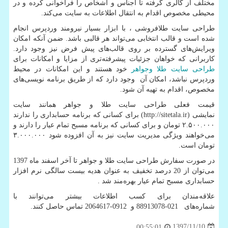
مختلف از گالری گرفته تا اجناس و اشخاص را فراخوانی کرده و در
محیطی مخصوص اقدام به انتقال اطلاعات به سایت می‌کند
.
طراحی سایت طلافروشی ، با ابزار بسیار نیرومند وردپرس انجام
شده است و قالب انتخابی می‌تواند هر قالبی باشد. ضمن آنکه امکان
ویرایش‌های گسترده بر روی قالب‌های پیش فرض نیز وجود دارد.
کاربرانی که خواهان جزئیات پیشرفته‌تری از مزایا و امکانات برای
طراحی سایت طلا وجواهر
خود هستند و این امکانات در محیط
وردپرس نباشد، امکان آن وجود دارد که از طریق برنامه نویسی‌های
مخصوص، اقدام به تهیه آن شود.
قیمت فعلی طراحی سایت طلا و جواهر همانند سایت
نمایشی
(http://sitetala.ir)
برای کسانی که برنامه حسابداری را ندارند
۲.۵۰۰.۰۰۰ تومان و برای کسانی که برنامه مسبح تمام عیار را دارند و
می‌خواهند ویژگی مدیریت سایت نیز به آن افزوده شود ۳.۰۰۰.۰۰۰
تومان است
.
در صورت سفارش طراحی سایت طلا و جواهر تا آخر اسفند ماه 1397
می‌توان از 20 درصد تخفیف به عنوان هدیه بیست سالگی نرم افزار
حسابداری مسبح تمام عیار بهره‌مند شد
.
علاقه‌مندان برای کسب اطلاعات بیشتر می‌توانند با
شماره‌های
88913078-021
و
2064617-0912
تماس حاصل کنند
.
1397/11/10
00:55:01