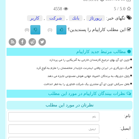
4558
/ 5
5.0
تگهای خبر:
رپورتاژ
,
بانك
,
شركت
,
كاربر
این مطلب کاراپیام را پسندیدین؟
(0)
(1)
مطالب مرتبط جدید کاراپیام
اوپن ای آی بهای ترجیح کارمندان خارجی به آمریکایی را می پردازد
مرگ دورکاری در ایران وقتی اینترنت ناپایدار متخصصان را ملزم به کوچ کرد
پاول دوروف به برندگان المپیاد جهانی هوش مصنوعی جایزه می دهد
عامل سرکش اوپن ای آی مشتری یک شرکت فناوری را به خطر انداخت
نظرات بینندگان کاراپیام در مورد این مطلب
نظرتان در مورد این مطلب
نام:
ایمیل: