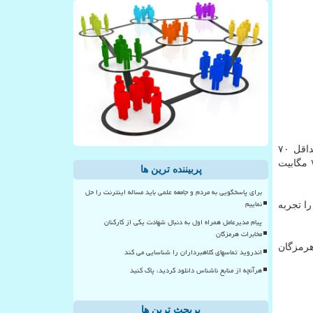
به گزارش كارا پیام به نقل از مهر، محمدجواد آذری جهرمی در توئیتر از افزایش حداكثر سرعت اینترنت خانگی از ۱۶ مگابیت به حداقل ۷۰
مگابیت در شهر دزفول آگاهی داد و اظهار داشت: حس خوبی است كه تجربه حداكثر سرعت اینترنت خانگی از ۱۶ مگابیت به حداقل ۷۰ مگابیت
پربیننده ترین ها
برای پاسخگویی به مردم و جامعه علمی باید مساله اینترنت را حل
نماییم
ا تجربه
پیام مدیرعامل همراه اول به دنبال شهادت یکی از کارکنان
مخابرات هرمزگان
هرمزگان
اندروید تماسهای کلاهبرداران را شناسایی می کند
هرآنچه از منابع ناشناس دانلود کردید، پاک کنید
پربحث ترین ها