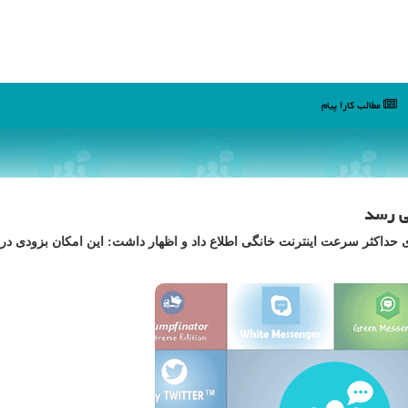
مطالب كارا پیام
ارا پیام وزیر ارتباطات از افزایش حدود ۴ برابری حداكثر سرعت اینترنت خانگی اطلاع داد و اظهار داشت: این امكان بزودی 