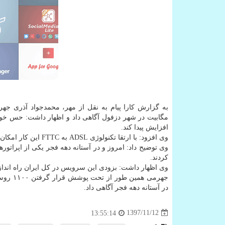
افزایش پیدا كند.
وی افزود: با ارتقا تكنولوژی ADSL به FTTC این كار امكان پذیر است.
وی توضیح داد: امروز و در آستانه دهه فجر یكی از اپراتور
كردند.
وی اظهار داشت: بزودی این سرویس در كل ایران راه اندا
جهرمی همین طور از تحت پوشش قرار گرفتن ۱۱۰۰ روستای فاقد پوشش
در آستانه دهه فجر آگاهی داد.
1397/11/12
13:55:14