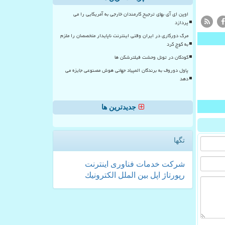
اوپن ای آی بهای ترجیح کارمندان خارجی به آمریکایی را می
پردازد
مرگ دورکاری در ایران وقتی اینترنت ناپایدار متخصصان را ملزم
به کوچ کرد
کودکان در تونل وحشت فیلترشکن ها
پاول دوروف به برندگان المپیاد جهانی هوش مصنوعی جایزه می
دهد
جدیدترین ها
تگها
شركت
خدمات
فناوری
اینترنت
رپورتاژ
اپل
بین الملل
الكترونیك