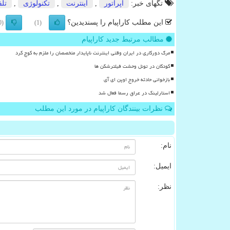
تگهای خبر:
اپراتور
,
اینترنت
,
تكنولوژی
,
تل
این مطلب کاراپیام را پسندیدین؟
(0)
(1)
مطالب مرتبط جدید کاراپیام
مرگ دورکاری در ایران وقتی اینترنت ناپایدار متخصصان را ملزم به کوچ کرد
کودکان در تونل وحشت فیلترشکن ها
بازخوانی حادثه خروج اوپن ای آی
استارلینک در عراق رسما فعال شد
نظرات بینندگان کاراپیام در مورد این مطلب
نام:
ایمیل:
نظر: