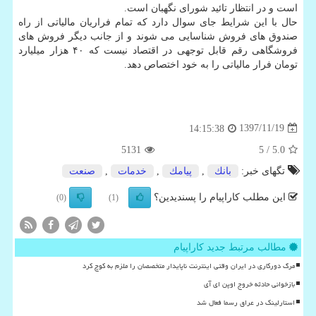
است و در انتظار تائید شورای نگهبان است.
حال با این شرایط جای سوال دارد كه تمام فراریان مالیاتی از راه
صندوق های فروش شناسایی می شوند و از جانب دیگر فروش های
فروشگاهی رقم قابل توجهی در اقتصاد نیست كه ۴۰ هزار میلیارد
تومان فرار مالیاتی را به خود اختصاص دهد.
1397/11/19
14:15:38
5131
/ 5
5.0
تگهای خبر:
بانك
,
پیامك
,
خدمات
,
صنعت
این مطلب کاراپیام را پسندیدین؟
(0)
(1)
مطالب مرتبط جدید کاراپیام
مرگ دورکاری در ایران وقتی اینترنت ناپایدار متخصصان را ملزم به کوچ کرد
بازخوانی حادثه خروج اوپن ای آی
استارلینک در عراق رسما فعال شد