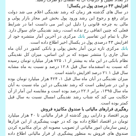
افزایش ۴۳ درصدی پول در یكسال!
در سال های گذشته هر زمان كه رشد نقدینگی اعلام می شد دولت
برای رفع و رجوع این رشد ورود پول بخش غیر مجاز بازار پولی و
مالی به چرخه قانونی را دلیل این امر می دانست اما در شرایط
فعلی كه چنین اتفاقی رخ نداده است، رشد نقدینگی جای سوال دارد.
حال با تمام این تفاسیر
بانك
مركزی در آخرین آمار منتشره خود از
افزایش ۴۳ درصدی پول در یكسال اخیر اطلاع داده است.
بانك
مركزی تازه ترین آمار بخش پولی و بانكی كشور در آبان ماه
سال جاری را منتشر نموده كه بر این اساس، میزان كل نقدینگی
نظام بانكی در این ماه به بیشتر از ۱، ۷۲۵ هزار میلیارد تومان رسیده
كه نسبت به اسفندماه سال قبل ۱۲.۸ درصد و نسبت به ماه مشابه
سال قبل ۲۱.۱ درصد افزایش داشته است.
میزان نقدینگی در آبان ماه سال قبل ۱، ۴۲۴ هزار میلیارد تومان بوده
و این در شرایطی است كه رشد نقدینگی در این ماه نسبت به آبان
ماه سال ۱۳۹۵، برابر ۲۲.۶ درصد بوده است و مقایسه این آمار از آن
حكایت می كند كه شتاب رشد نقدینگی امسال نسبت به سال قبل
كمتر بوده است.
رهگیری فرارهای مالیاتی با صندوق مكانیزه فروش
وزیر اقتصاد و دارایی روز گذشته از فرار مالیاتی تا ۴۰ هزار میلیارد
تومان در اقتصاد اطلاع داده بود كه در جهت پیشگیری از این فرارها
رئیس سازمان امور مالیاتی از تصویب مصوبه ای برای مكانیزه كردن
صندوق های فروش به منظور پیشگیری از فرار مالیاتی اطلاع داده