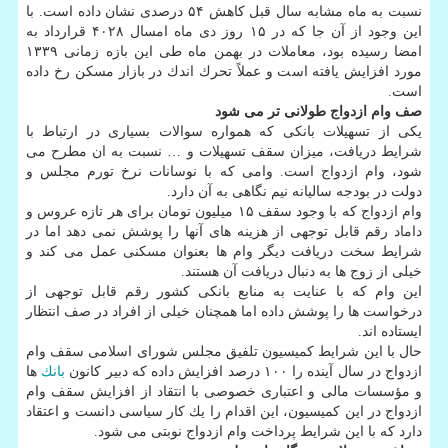
نسبت به ماه مشابه سال قبل كاهش ۵۴ درصدی نشان داده است. با
این وجود از آن جا كه در ۱۵ روز دی ماه امسال ۴۰۲۸ قرارداد به
امضا رسیده بود، معاملات در بهمن ماه طی این بازه زمانی ۱۳۳۹
مورد افزایش یافته است و عملاً تحرك اندك در بازار مسكن رخ داده
است.
صف وام ازدواج طولانی تر می شود
یكی از تسهیلات بانكی كه همواره سوالات بسیاری در ارتباط با
شرایط دریافت، میزان سقف تسهیلات و … نسبت به ان مطرح می
شود، وام ازدواج است. وامی كه با نوسانات نرخ تورم مجلس و
دولت در بودجه سالیانه نیم نگاهی به آن دارد.
وام ازدواج كه با وجود سقف ۱۵ میلیون تومان برای هر تازه عروس و
داماد رقم قابل توجهی از هزینه های آنها را پوشش نمی دهد اما در
شرایط سخت دریافت دیگر وام ها بعنوان مسكنی عمل می كند و
خیلی از زوج ها به دنبال دریافت آن هستند.
این وام كه با عنایت به منابع بانكی كشور رقم قابل توجهی از
درخواست ها را پوشش داده اما همچنان خیلی از افراد در صف انتظار
ایستاده اند.
حال با این شرایط كمیسیون تلفیق مجلس شورای اسلامی سقف وام
ازدواج در سال آینده را ۱۰۰ درصد افزایش داده كه دبیر كانون
بانك
ها
و مؤسسات مالی و اعتباری خصوصی با انتقاد از افزایش سقف وام
ازدواج در این كمیسیون، این اقدام را یك كار سیاسی دانست و اعتقاد
دارد كه با این شرایط پرداخت وام ازدواج نوبتی می شود.