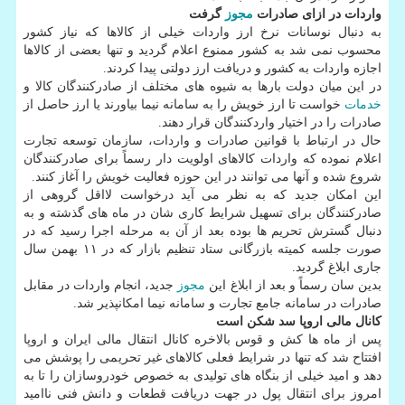
واردات در ازای صادرات
مجوز
گرفت
به دنبال نوسانات نرخ ارز واردات خیلی از كالاها كه نیاز كشور
محسوب نمی شد به كشور ممنوع اعلام گردید و تنها بعضی از كالاها
اجازه واردات به كشور و دریافت ارز دولتی پیدا كردند.
در این میان دولت بارها به شیوه های مختلف از صادركنندگان كالا و
خدمات
خواست تا ارز خویش را به سامانه نیما بیاورند یا ارز حاصل از
صادرات را در اختیار واردكنندگان قرار دهند.
حال در ارتباط با قوانین صادرات و واردات، سازمان توسعه تجارت
اعلام نموده كه واردات كالاهای اولویت دار رسماً برای صادركنندگان
شروع شده و آنها می توانند در این حوزه فعالیت خویش را آغاز كنند.
این امكان جدید كه به نظر می آید درخواست لااقل گروهی از
صادركنندگان برای تسهیل شرایط كاری شان در ماه های گذشته و به
دنبال گسترش تحریم ها بوده بعد از آن به مرحله اجرا رسید كه در
صورت جلسه كمیته بازرگانی ستاد تنظیم بازار كه در ۱۱ بهمن سال
جاری ابلاغ گردید.
بدین سان رسماً و بعد از ابلاغ این
مجوز
جدید، انجام واردات در مقابل
صادرات در سامانه جامع تجارت و سامانه نیما امكانپذیر شد.
كانال مالی اروپا سد شكن است
پس از ماه ها كش و قوس بالاخره كانال انتقال مالی ایران و اروپا
افتتاح شد كه تنها در شرایط فعلی كالاهای غیر تحریمی را پوشش می
دهد و امید خیلی از بنگاه های تولیدی به خصوص خودروسازان را تا به
امروز برای انتقال پول در جهت دریافت قطعات و دانش فنی ناامید