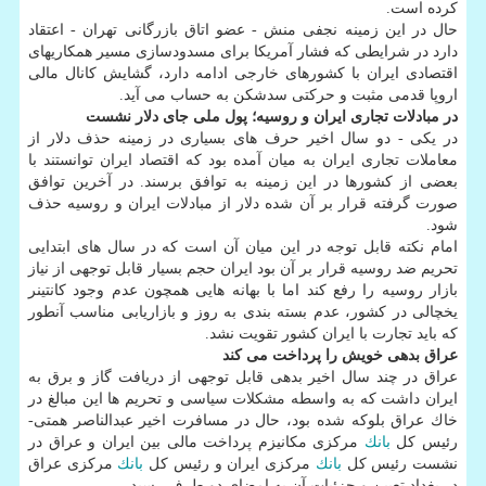
كرده است.
حال در این زمینه نجفی منش - عضو اتاق بازرگانی تهران - اعتقاد
دارد در شرایطی كه فشار آمریكا برای مسدودسازی مسیر همكاریهای
اقتصادی ایران با كشورهای خارجی ادامه دارد، گشایش كانال مالی
اروپا قدمی مثبت و حركتی سدشكن به حساب می آید.
در مبادلات تجاری ایران و روسیه؛ پول ملی جای دلار نشست
در یكی - دو سال اخیر حرف های بسیاری در زمینه حذف دلار از
معاملات تجاری ایران به میان آمده بود كه اقتصاد ایران توانستند با
بعضی از كشورها در این زمینه به توافق برسند. در آخرین توافق
صورت گرفته قرار بر آن شده دلار از مبادلات ایران و روسیه حذف
شود.
امام نكته قابل توجه در این میان آن است كه در سال های ابتدایی
تحریم ضد روسیه قرار بر آن بود ایران حجم بسیار قابل توجهی از نیاز
بازار روسیه را رفع كند اما با بهانه هایی همچون عدم وجود كانتینر
یخچالی در كشور، عدم بسته بندی به روز و بازاریابی مناسب آنطور
كه باید تجارت با ایران كشور تقویت نشد.
عراق بدهی خویش را پرداخت می كند
عراق در چند سال اخیر بدهی قابل توجهی از دریافت گاز و برق به
ایران داشت كه به واسطه مشكلات سیاسی و تحریم ها این مبالغ در
خاك عراق بلوكه شده بود، حال در مسافرت اخیر عبدالناصر همتی-
رئیس كل
بانك
مركزی مكانیزم پرداخت مالی بین ایران و عراق در
نشست رئیس كل
بانك
مركزی ایران و رئیس كل
بانك
مركزی عراق
در بغداد تعیین و جزئیات آن به امضای دو طرف رسید.