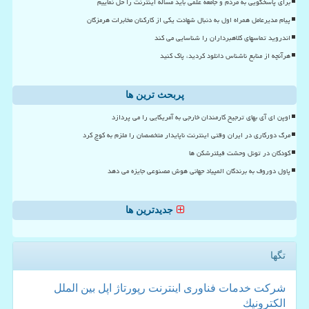
برای پاسخگویی به مردم و جامعه علمی باید مساله اینترنت را حل نماییم
پیام مدیرعامل همراه اول به دنبال شهادت یکی از کارکنان مخابرات هرمزگان
اندروید تماسهای کلاهبرداران را شناسایی می کند
هرآنچه از منابع ناشناس دانلود کردید، پاک کنید
پربحث ترین ها
اوپن ای آی بهای ترجیح کارمندان خارجی به آمریکایی را می پردازد
مرگ دورکاری در ایران وقتی اینترنت ناپایدار متخصصان را ملزم به کوچ کرد
کودکان در تونل وحشت فیلترشکن ها
پاول دوروف به برندگان المپیاد جهانی هوش مصنوعی جایزه می دهد
جدیدترین ها
تگها
شركت
خدمات
فناوری
اینترنت
رپورتاژ
اپل
بین الملل
الكترونیك