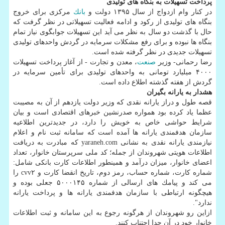
پرداخت تسهیلات به بنگاه های تولیدی
در كنار وام ازدواج از سال ۱۳۹۵ دولت و
بانك
مركزی برای خروج
بنگاه های تولیدی از ركود و ادامه فعالیت تسهیلاتی در نظر گرفت كه
حال با گذشت دو سال به نظر می آید این تسهیلات جوابگوی نیاز تمام
بنگاه ها نبوده و برای رفع مشكلات سرمایه در گردش واحدهای تولیدی
تسهیلات جدیدی در نظر گرفته شده است.
رضا رحمانی- وزیر
صنعت
، معدن و تجارت - از آغاز پرداخت تسهیلات
۴۰۰۰ میلیارد تومانی به واحدهای تولیدی برای تأمین سرمایه در
گردش از هفته گذشته اطلاع داده است.
هشدار به یارانه بگیران
قصه طول و دراز یارانه نقدی كه وزیر دولت یازدهم از آن به مصیبت
عظما یاد كرده بود همواره صدرنشین خبرهای اقتصادی است و بیان
شرایط حواشی خاص به خویش را دارد، در جدیدترین اطلاعیه
سازمان هدفمندی یارانه ها آمده است كه سامانه ثبت نام و اعلام
نیازمندی یارانه نقدی به نشانی yaraneh.com كه مبادرت به دریافت
اطلاعات هویتی شهروندان از جمله؛ كد ملی سرپرستان خانوار، تعداد
اعضای خانوار، میزان درآمد و همینطور اطلاعات كارت بانكی شامل:
شماره كارت، شماره حساب، رمز دوم، تاریخ انقضا كارت و cvv۲ را
می كند و پیامك های ارسالی از شماره ۵۰۰۰۱۴۵ جعلی بوده و
هیچگونه ارتباطی با سازمان هدفمندی یارانه ها و پرداخت یارانه
ندارد".
ازاین رو شهروندان از هرگونه رجوع به این سامانه و ثبت اطلاعات
خانوار خود در آن جدا اجتناب كنند.