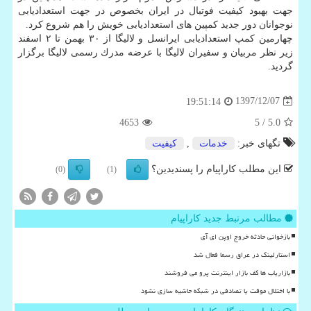
جهت بهبود كیفیت فوتبال در ایران بخصوص در جهت استعدادیابی
نوجوانان دور جدید كمپین های استعدادیابی خویش را هم شروع كرد.
چهارمین كمپ استعدادیابی ایرانسل و لالیگا از ۳۰ بهمن تا ۲ اسفند
زیر نظر مربیان و سفیران لالیگا با عرضه مدرك رسمی لالیگا برگزار
گردید.
1397/12/07
19:51:14
4653
/ 5
5.0
تگهای خبر:
خدمات
,
كیفیت
این مطلب کاراپیام را پسندیدین؟
(0)
(1)
مطالب مرتبط جدید کاراپیام
بازخوانی حادثه خروج اوپن ای آی
استارلینک در عراق رسما فعال شد
بازاریاب ها کف بازار اینترنت پرو می فروشند
با اختلال موقت یا تصادفی در شبکه حاشیه سازی نشود