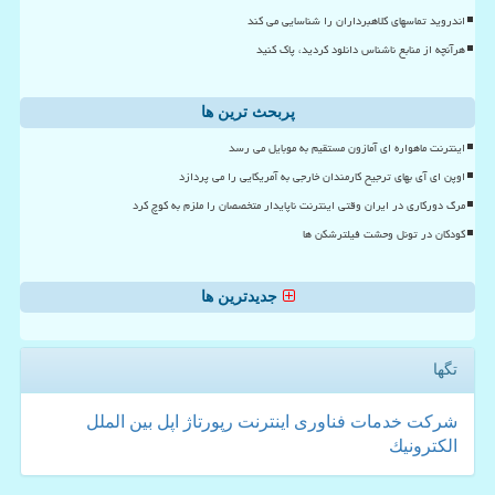
اندروید تماسهای کلاهبرداران را شناسایی می کند
هرآنچه از منابع ناشناس دانلود کردید، پاک کنید
پربحث ترین ها
اینترنت ماهواره ای آمازون مستقیم به موبایل می رسد
اوپن ای آی بهای ترجیح کارمندان خارجی به آمریکایی را می پردازد
مرگ دورکاری در ایران وقتی اینترنت ناپایدار متخصصان را ملزم به کوچ کرد
کودکان در تونل وحشت فیلترشکن ها
جدیدترین ها
تگها
شركت
خدمات
فناوری
اینترنت
رپورتاژ
اپل
بین الملل
الكترونیك