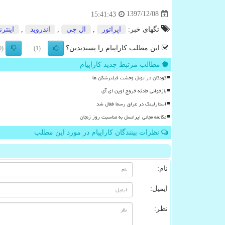
1397/12/08
15:41:43
تگهای خبر:
اپراتور
,
ال جی
,
اندروید
,
اینتر
این مطلب کاراپیام را پسندیدین؟
(0)
(1)
مطالب مرتبط جدید کاراپیام
کودکان در تونل وحشت فیلترشکن ها
بازخوانی حادثه خروج اوپن ای آی
استارلینک در عراق رسما فعال شد
مکالمه مجانی ایرانسل به مناسبت روز زنجان
نظرات بینندگان کاراپیام در مورد این مطلب
نام:
ایمیل:
نظر: