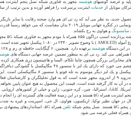
هوشمند
مجهز به فناوری شبكه نسل پنجم اینترنت هم
تركان موبایل از
خدمات
اینترنت پرسرعت را فراهم آورده و بدین ترتیب از سای
 معرفی این محصول جدید، به نظر می آید كه زد تی ای هم وارد صحنه رقابت با سایر بازی
در عرصه تولید موبایل های مبتنی بر شبكه ۵G شده و این رونمایی در كنگره جهانی موبایل ۲۰۱۹ بدان معناست كه می خو
سامسونگ
و هواوی به رخ بكشاند.
بر مبنای شواهد و گزارش های موجود، این محص
این محصول همینطور به یك صفحه نمایش ۶.۴۷ اینچی از نوع آمولد (AMOLED ) با وضوح تصویر ۲۳۴۰ در ۰
در این دستگاه
هوشمند
برعه
 همراهی می كند. زد تی ای به منظور تضمین عرضه جهانی دستگاه های
هوشمن
های مخابراتی بزرگی همچون چاینا تلكام، الیسا و هاچینسون دِرِی همكاری كرده
فناوری Pixel-Binning، لنز دومی مجهز به سنسور ۲۰ مگاپیكسل و یك لنز دیگر موسوم به تله فوتو با
همینطور به یك باتری ۴ هزار میلی آمپر ساعتی و نسخه اندروید ۹ از اندروید مجهز شده است كه به قول تحلیلگران و كارشناس
كه در آن به كار گرفته شده است، قیمت این محصول به هیچ عنوان پایین نخواهد ب
ا، كانادا، استرالیا، چین، كره جنوبی، ژاپن و خیلی از كشورهای اروپایی و 
های گسترده ای را انجام داده اند.
ال در جهان نظیر نوكیا، اریكسون، هواوی، ال جی، اسپرینت و غیره به شدت
نجم شبكه
تلفن
همراه ۵G، استانداردهای پیشنهادی
همراه فعلی عرضه می شود.