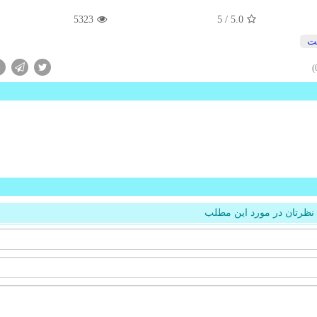
5323
/ 5
5.0
نت
نظرتان در مورد این مطلب