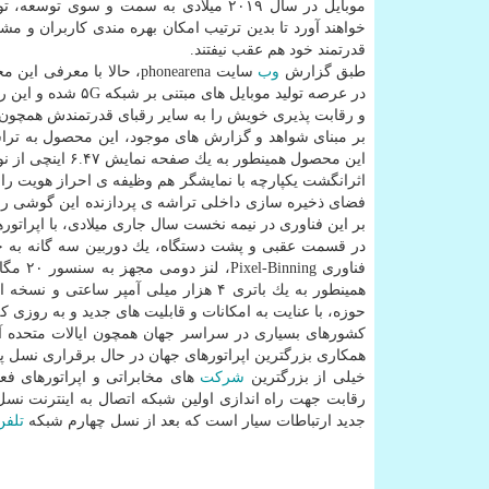
موبایل در سال ۲۰۱۹ میلادی به سمت و سوی توسعه، تولید و عرضه گوشیهای
خواهند آورد تا بدین ترتیب امكان بهره مندی كاربران و مش
قدرتمند خود هم عقب نیفتند.
طبق گزارش
وب
سایت phonearena، حالا با
و رقابت پذیری خویش را به سایر رقبای قدرتمندش همچون
اثرانگشت یكپارچه با نمایشگر هم وظیفه ی احراز هویت را 
فضای ذخیره سازی داخلی تراشه ی پردازنده این گوشی را
بر این فناوری در نیمه نخست سال جاری میلادی، با اپراتور
حوزه، با عنایت به امكانات و قابلیت های جدید و به روزی 
كشورهای بسیاری در سراسر جهان همچون ایالات متحده آمریك
همكاری بزرگترین اپراتورهای جهان در حال برقراری نسل پنجم اینترنت همراه ۵G هستند و در این زمینه فعالیت 
خیلی از بزرگترین
شركت
های مخابراتی و اپراتورهای فع
رقابت جهت راه اندازی اولین شبكه اتصال به اینترنت نسل پنجم ۵G هستند. نسل پ
جدید ارتباطات سیار است كه بعد از نسل چهارم شبكه
تلفن