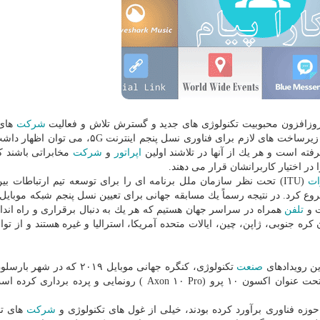
یش روزافزون محبوبیت تكنولوژی های جدید و گسترش تلاش و فعالیت
شركت
های
تكنولوژی و اپراتورهای بین المللی برای برقراری و توسعه زیرساخت های لازم برای فناوری نسل پنجم 
فته است و هر یك از آنها در تلاشند اولین
اپراتور
و
شركت
مخابراتی باشند ك
ات
(ITU) تحت نظر سازمان ملل برنامه ای را برای توسعه تیم ارتباطات بی
ی (IMT) برای افق ۲۰۲۰ و فرای آن (IMT-۲۰۲۰) شروع كرد. در نتیجه رسماً یك مسابقه جهانی برای تعیین نسل پنجم شبكه مو
ت و
تلفن
همراه در سراسر جهان هستیم كه هر یك به دنبال برقراری و راه اند
ی مختلفی همچون كره جنوبی، ژاپن، چین، ایالات متحده آمریكا، استرالیا و غیره هستند و از توا
صنعت
تكنولوژی، كنگره جهانی موبایل ۲۰۱۹ كه در ش
برگزار می شود، از یك محصول و گوشی پرچمدار جدید تحت عنوان اكسون ۱۰ پرو (Axon ۱۰ Pro ) رونمایی و پرد
وزه فناوری برآورد كرده بودند، خیلی از غول های تكنولوژی و
شركت
های تو