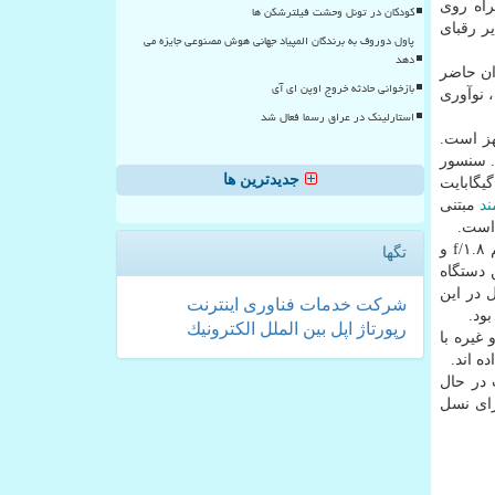
راه روی
کودکان در تونل وحشت فیلترشکن ها
ر رقبای
پاول دوروف به برندگان المپیاد جهانی هوش مصنوعی جایزه می
دهد
گران حاضر
بازخوانی حادثه خروج اوپن ای آی
اهد رسماً قدرت، نوآوری
استارلینک در عراق رسما فعال شد
ول به تراشه پردازنده اسنپ دراگون ۸۵۵ همراه با مودم مجهز به فناوری شبكه ۵G مجهز است.
۱۰۸ پیكسل تجهیز شده است.. سنسور
جدیدترین ها
ده دارد. همچنین، ۶ گیگابایت حافظه ی رم و ۱۲۸ گیگابایت
د
مبتنی
 است.
در قسمت عقبی و پشت دستگاه، یك دوربین سه گانه به چشم می خورد كه دارای یك لنز با سنسور ۴۸ مگاپیكسل با گشودگی دیافراگم f/۱.۸ و
تگها
 سنسور ۸ مگاپیكسلی است. این دستگاه
ان فعال در این
شركت
خدمات
فناوری
اینترنت
ود.
رپورتاژ
اپل
بین الملل
الكترونیك
غیره با
 در حال
 برای نسل