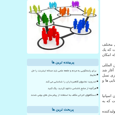
 مختلف
اینترنت ۵G، می توان اظهار داشت كه یك
ه امكان
پربیننده ترین ها
ن المللی
برای پاسخگویی به مردم و جامعه علمی باید مساله اینترنت را حل
بایل آغاز شد
نماییم
ازی نسل
نایی ها و
اندروید تماسهای کلاهبرداران را شناسایی می کند
هرآنچه از منابع ناشناس دانلود کردید، پاک کنید
دستگاههای اجرائی مکلف به استفاده از پیامرسان های بومی شدند
هر بارسلون اسپانیا
ه برداری كرده است كه به
پربحث ترین ها
لیدكننده