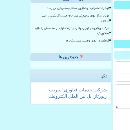
اینترنت ماهواره ای آمازون مستقیم به موبایل می رسد
اوپن ای آی بهای ترجیح کارمندان خارجی به آمریکایی را می
پردازد
مرگ دورکاری در ایران وقتی اینترنت ناپایدار متخصصان را ملزم
به کوچ کرد
کودکان در تونل وحشت فیلترشکن ها
جدیدترین ها
تگها
شركت
خدمات
فناوری
اینترنت
رپورتاژ
اپل
بین الملل
الكترونیك