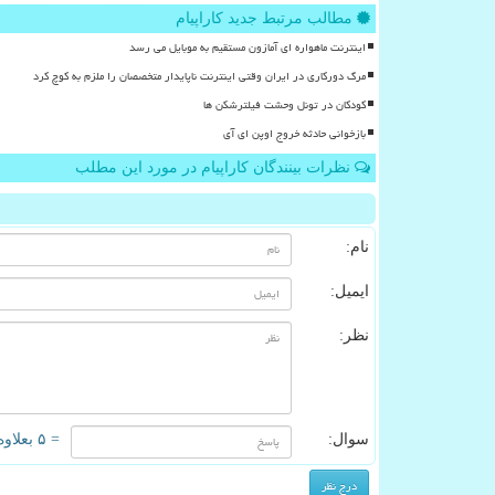
مطالب مرتبط جدید کاراپیام
اینترنت ماهواره ای آمازون مستقیم به موبایل می رسد
مرگ دورکاری در ایران وقتی اینترنت ناپایدار متخصصان را ملزم به کوچ کرد
کودکان در تونل وحشت فیلترشکن ها
بازخوانی حادثه خروج اوپن ای آی
نظرات بینندگان کاراپیام در مورد این مطلب
نام:
ایمیل:
نظر:
سوال:
= ۵ بعلاوه ۴