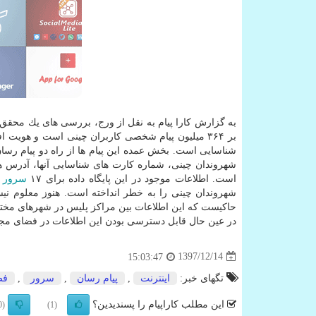
به گزارش كارا پیام به نقل از ورج، بررسی های یك محقق ا
بر ۳۶۴ میلیون پیام شخصی كاربران چینی است و هویت اف
شناسایی است. بخش عمده این پیام ها از راه دو پیام رسا
شهروندان چینی، شماره كارت های شناسایی آنها، آدرس ها،
است. اطلاعات موجود در این پایگاه داده برای ۱۷
سرور
د
شهروندان چینی را به خطر انداخته است. هنوز معلوم نی
حاكیست كه این اطلاعات بین مراكز پلیس در شهرهای مختلف
در عین حال قابل دسترسی بودن این اطلاعات در فضای مجاز
1397/12/14
15:03:47
تگهای خبر:
اینترنت
,
پیام رسان
,
سرور
,
فض
این مطلب کاراپیام را پسندیدین؟
(0)
(1)