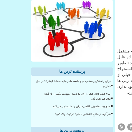
ت مشتمل
اده قابل
 تصاویر
استخراج
پربیننده ترین ها
یلی از
برای پاسخگویی به مردم و جامعه علمی باید مساله اینترنت را حل
 زنی ها
نماییم
 ندارد.
د.
پیام مدیرعامل همراه اول به دنبال شهادت یکی از کارکنان
مخابرات هرمزگان
اندروید تماسهای کلاهبرداران را شناسایی می کند
هرآنچه از منابع ناشناس دانلود کردید، پاک کنید
پربحث ترین ها