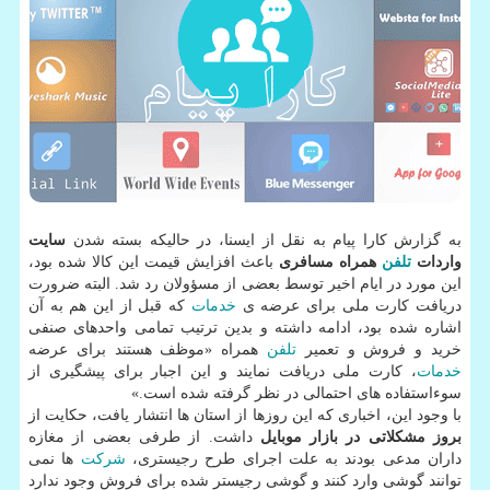
به گزارش كارا پیام به نقل از ایسنا، در حالیكه بسته شدن
سایت
واردات
تلفن
همراه مسافری
باعث افزایش قیمت این كالا شده بود،
این مورد در ایام اخیر توسط بعضی از مسؤولان رد شد. البته ضرورت
دریافت كارت ملی برای عرضه ی
خدمات
كه قبل از این هم به آن
اشاره شده بود، ادامه داشته و بدین ترتیب تمامی واحدهای صنفی
خرید و فروش و تعمیر
تلفن
همراه «موظف هستند برای عرضه
خدمات
، كارت ملی دریافت نمایند و این اجبار برای پیشگیری از
سوءاستفاده های احتمالی در نظر گرفته شده است.»
با وجود این، اخباری كه این روزها از استان ها انتشار یافت، حكایت از
بروز مشكلاتی در بازار موبایل
داشت. از طرفی بعضی از مغازه
داران مدعی بودند به علت اجرای طرح رجیستری،
شركت
ها نمی
توانند گوشی وارد كنند و گوشی رجیستر شده برای فروش وجود ندارد