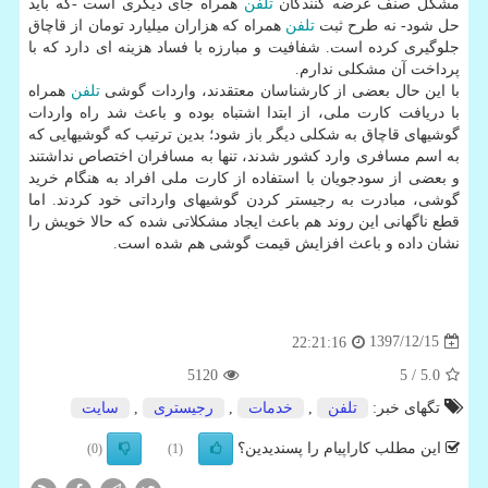
مشكل صنف عرضه كنندگان
تلفن
همراه جای دیگری است -كه باید
حل شود- نه طرح ثبت
تلفن
همراه كه هزاران میلیارد تومان از قاچاق
جلوگیری كرده است. شفافیت و مبارزه با فساد هزینه ای دارد كه با
پرداخت آن مشكلی ندارم.
با این حال بعضی از كارشناسان معتقدند، واردات گوشی
تلفن
همراه
با دریافت كارت ملی، از ابتدا اشتباه بوده و باعث شد راه واردات
گوشیهای قاچاق به شكلی دیگر باز شود؛ بدین ترتیب كه گوشیهایی كه
به اسم مسافری وارد كشور شدند، تنها به مسافران اختصاص نداشتند
و بعضی از سودجویان با استفاده از كارت ملی افراد به هنگام خرید
گوشی، مبادرت به رجیستر كردن گوشیهای وارداتی خود كردند. اما
قطع ناگهانی این روند هم باعث ایجاد مشكلاتی شده كه حالا خویش را
نشان داده و باعث افزایش قیمت گوشی هم شده است.
1397/12/15
22:21:16
5120
/ 5
5.0
تگهای خبر:
تلفن
,
خدمات
,
رجیستری
,
سایت
این مطلب کاراپیام را پسندیدین؟
(0)
(1)