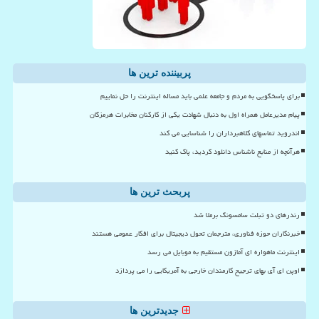
پربیننده ترین ها
برای پاسخگویی به مردم و جامعه علمی باید مساله اینترنت را حل نماییم
پیام مدیرعامل همراه اول به دنبال شهادت یکی از کارکنان مخابرات هرمزگان
اندروید تماسهای کلاهبرداران را شناسایی می کند
هرآنچه از منابع ناشناس دانلود کردید، پاک کنید
پربحث ترین ها
رندرهای دو تبلت سامسونگ برملا شد
خبرنگاران حوزه فناوری، مترجمان تحول دیجیتال برای افکار عمومی هستند
اینترنت ماهواره ای آمازون مستقیم به موبایل می رسد
اوپن ای آی بهای ترجیح کارمندان خارجی به آمریکایی را می پردازد
جدیدترین ها