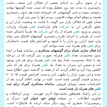
و از سوی دیگر، به ادعای بعضی از فعالان این صنف، سایت
رجیستری به مدت چند روز تعطیل بوده كه سبب شده گوشیها نتوانند
رجیستر شوند و حتی گوشیهایی كه فروخته شده هم بدون رجیستری
هستند و موقع اتمام مهلت قانونی، مردم آنها را پس می آورند.
همان طور كه فعالان بازار می گویند، با عنایت به وضعیت بازار ارز و
تعلق نگرفتن ارز به
شركت
های واردكننده
تلفن
همراه، واردات
رسمی و ورود
تلفن
همراه از راه این
شركت
ها تقریباً ناممكن شده
است از طرفی با اجرای طرح رجیستری گوشیهای قاچاق نمی تواند
وارد شود ازاین رو بازار را با كمبود و افزایش های قیمت نامتعارف
برای
تلفن
های همراه ثبت شده مواجه كرد.
اما فعال سازی شبكه برای گوشیهای مسافری
در سامانه همتا در ابتدا
بدون محدودیت تعداد
تلفن
همراه، صورت می گرفت كه در مرحله
بعد با ایجاد محدودیت تعداد پنج عدد
تلفن
همراه برای هر فرد بوجود
آمد و سپس این میزان به تعداد یك
تلفن
همراه برای هر كد ملی
كاهش پیدا كرد و اعلام گردید كه از هفته ی گذشته بدون اطلاع بسته
شده و این مورد بازار را ملتهب كرد و سبب افزایش قیمت ۱۵ تا ۲۰
درصدی قیمت گوشی شده است. البته در نهایت اعلام گردید بعد از
اعتراضات صنف موبایل فروش،
سامانه مسافری گمرك برای ثبت
تلفن
های همراه باز شده است
.
در این راستا، همینطور محمدجواد آذری جهرمی - وزیر ارتباطات و
فناوری اطلاعات - در صفحه
توئیتر خود عنوان كرد
: «مرگ بر
رجیستری!»؛ شعاری كه روی دیگر سكه «زنده باد قاچاق!» است.