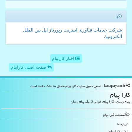
تگها
شركت
خدمات
فناوری
اینترنت
رپورتاژ
اپل
بین الملل
الكترونیك
اخبار کاراپیام
صفحه اصلی کاراپیام
karapayam.ir - تمامی حقوق سایت كارا پیام متعلق به مالک دامنه است
كارا پیام
پیام رسان : کارا پیام، فراتر از یک پیام رسان
صفحات كارا پیام
درباره ما
آرشیو كارا پیام