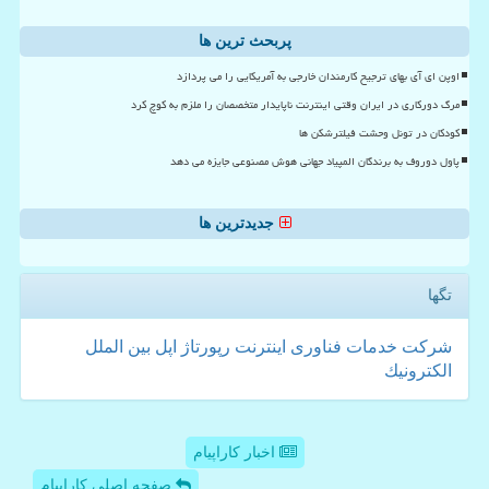
پربحث ترین ها
اوپن ای آی بهای ترجیح کارمندان خارجی به آمریکایی را می پردازد
مرگ دورکاری در ایران وقتی اینترنت ناپایدار متخصصان را ملزم به کوچ کرد
کودکان در تونل وحشت فیلترشکن ها
پاول دوروف به برندگان المپیاد جهانی هوش مصنوعی جایزه می دهد
جدیدترین ها
تگها
شركت
خدمات
فناوری
اینترنت
رپورتاژ
اپل
بین الملل
الكترونیك
اخبار کاراپیام
صفحه اصلی کاراپیام