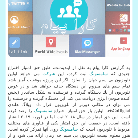
به گزارش كارا پیام به نقل از ایندپندنت، طبق حق امتیاز اختراع
جدیدی كه
سامسونگ
ثبت كرده، این
شركت
می خواهد اولین
تلویزیون بی سیم جهان را بسازد. اگر این پروژه موفقیت آمیز باشد
تمام سیم های ملزوم این دستگاه حذف خواهند شد و در عوض
تلویزیون از یك دستگاه گیرنده و فرستنده به شكل ساندبار (پخش
كننده صوت) انرژی دریافت می كند. این دستگاه گیرنده و فرستنده را
می توان در مكانی دورتر از تلویزیون قرار داد. وبلاگ هلندی
LetsGoDigital اولین بار حق امتیاز اختراع
سامسونگ
را رصد كرده
است. این حق امتیاز در سال ۲۰۱۸ ثبت اما در فوریه ۲۰۱۹ انتشار
یافته است. در حقیقت این حق امتیاز یكی از فناوری های مختلف
مربوط با تلویزیون است كه
سامسونگ
روی آنها تمركز كرده است.
هنوز معلوم نیست تلویزیون بی سیم چه زمان ارائه می شود و از