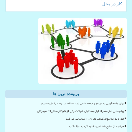
کار در محل
پربیننده ترین ها
برای پاسخگویی به مردم و جامعه علمی باید مساله اینترنت را حل نماییم
پیام مدیرعامل همراه اول به دنبال شهادت یکی از کارکنان مخابرات هرمزگان
اندروید تماسهای کلاهبرداران را شناسایی می کند
هرآنچه از منابع ناشناس دانلود کردید، پاک کنید