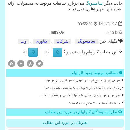
جانب دیگر
سامسونگ
هم درباره شایعات مربوط به محصولات ارائه
نشده هیچ اظهار نظری نمی نماید.
1397/12/17
00:55:26
4685
/ 5
5.0
تگهای خبر:
سامسونگ
,
شركت
,
فناوری
,
وب
این مطلب کاراپیام را پسندیدین؟
(0)
(1)
مطالب مرتبط جدید کاراپیام
اوپن ای آی بهای ترجیح کارمندان خارجی به آمریکایی را می پردازد
پاول دوروف به برندگان المپیاد جهانی هوش مصنوعی جایزه می دهد
عامل سرکش اوپن ای آی مشتری یک شرکت فناوری را به خطر انداخت
بازاریاب ها کف بازار اینترنت پرو می فروشند
نظرات بینندگان کاراپیام در مورد این مطلب
نظرتان در مورد این مطلب