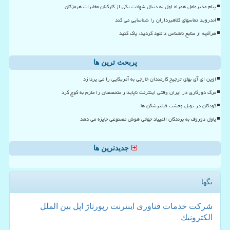
پیام مدیرعامل همراه اول به دنبال شهادت یکی از کارکنان مخابرات هرمزگان
اندروید تماسهای کلاهبرداران را شناسایی می کند
هرآنچه از منابع ناشناس دانلود کردید، پاک کنید
پربحث ترین ها
اوپن ای آی بهای ترجیح کارمندان خارجی به آمریکایی را می پردازد
مرگ دورکاری در ایران وقتی اینترنت ناپایدار متخصصان را ملزم به کوچ کرد
کودکان در تونل وحشت فیلترشکن ها
پاول دوروف به برندگان المپیاد جهانی هوش مصنوعی جایزه می دهد
جدیدترین ها
تگها
شركت
خدمات
فناوری
اینترنت
رپورتاژ
اپل
بین الملل
الكترونیك