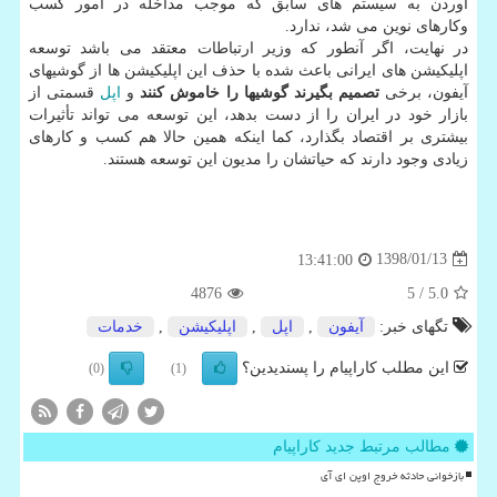
آوردن به سیستم های سابق كه موجب مداخله در امور كسب
وكارهای نوین می شد، ندارد.
در نهایت، اگر آنطور كه وزیر ارتباطات معتقد می باشد توسعه
اپلیكیشن های ایرانی باعث شده با حذف این اپلیكیشن ها از گوشیهای
آیفون، برخی
تصمیم بگیرند گوشیها را خاموش كنند
و
اپل
قسمتی از
بازار خود در ایران را از دست بدهد، این توسعه می تواند تأثیرات
بیشتری بر اقتصاد بگذارد، كما اینكه همین حالا هم كسب و كارهای
زیادی وجود دارند كه حیاتشان را مدیون این توسعه هستند.
1398/01/13
13:41:00
4876
/ 5
5.0
تگهای خبر:
آیفون
,
اپل
,
اپلیكیشن
,
خدمات
این مطلب کاراپیام را پسندیدین؟
(0)
(1)
مطالب مرتبط جدید کاراپیام
بازخوانی حادثه خروج اوپن ای آی