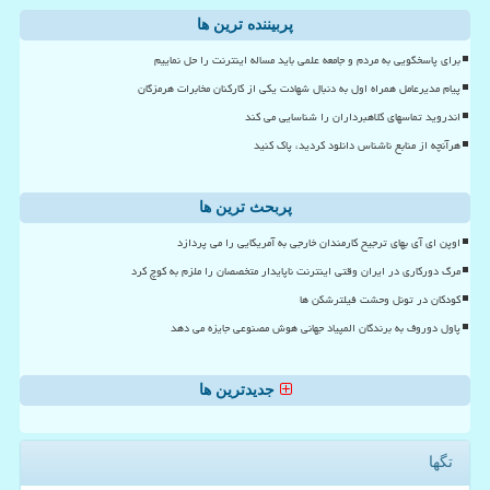
پربیننده ترین ها
برای پاسخگویی به مردم و جامعه علمی باید مساله اینترنت را حل نماییم
پیام مدیرعامل همراه اول به دنبال شهادت یکی از کارکنان مخابرات هرمزگان
اندروید تماسهای کلاهبرداران را شناسایی می کند
هرآنچه از منابع ناشناس دانلود کردید، پاک کنید
پربحث ترین ها
اوپن ای آی بهای ترجیح کارمندان خارجی به آمریکایی را می پردازد
مرگ دورکاری در ایران وقتی اینترنت ناپایدار متخصصان را ملزم به کوچ کرد
کودکان در تونل وحشت فیلترشکن ها
پاول دوروف به برندگان المپیاد جهانی هوش مصنوعی جایزه می دهد
جدیدترین ها
تگها