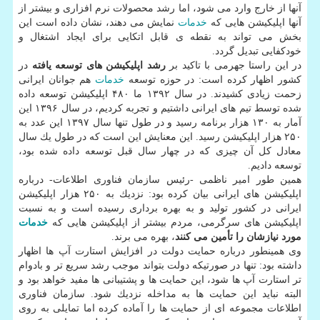
آنها از خارج وارد می شود، اما رشد محصولات نرم افزاری و بیشتر از
آنها اپلیكیشن هایی كه
خدمات
نمایش می دهند، نشان داده است این
بخش می تواند به نقطه ی قابل اتكایی برای ایجاد اشتغال و
خودكفایی تبدیل گردد.
در این راستا جهرمی با تاكید بر
رشد اپلیكیشن های توسعه یافته
در
كشور اظهار كرده است: در حوزه توسعه
خدمات
هم جوانان ایرانی
زحمت زیادی كشیدند. در سال ۱۳۹۲ ما ۴۸۰ اپلیكیشن توسعه داده
شده توسط تیم های ایرانی داشتیم و تجربه كردیم، در سال ۱۳۹۶ این
آمار به ۱۳۰ هزار برنامه رسید و در طول تنها سال ۱۳۹۷ این عدد به
۲۵۰ هزار اپلیكیشن رسید. این معنایش این است كه در طول یك سال
معادل كل آن چیزی كه در چهار سال قبل توسعه داده شده بود،
توسعه دادیم.
همین طور امیر ناظمی -رئیس سازمان فناوری اطلاعات- درباره
اپلیكیشن های ایرانی بیان كرده بود: نزدیك به ۲۵۰ هزار اپلیكیشن
ایرانی در كشور تولید و به بهره برداری رسیده است و به نسبت
اپلیكیشن های سرگرمی، مردم بیشتر از اپلیكیشن هایی كه
خدمات
مورد نیازشان را تأمین می كنند
، بهره می برند.
وی همینطور درباره حمایت دولت در افزایش استارت آپ ها اظهار
داشته بود: تنها در صورتیكه دولت بتواند موجب رشد سریع تر و بادوام
تر استارت آپ ها شود، این حمایت ها و پشتیبانی ها مفید خواهد بود و
البته نباید این حمایت ها به مداخله نزدیك شود. سازمان فناوری
اطلاعات مجموعه ای از حمایت ها را آماده كرده اما تمایلی به روی