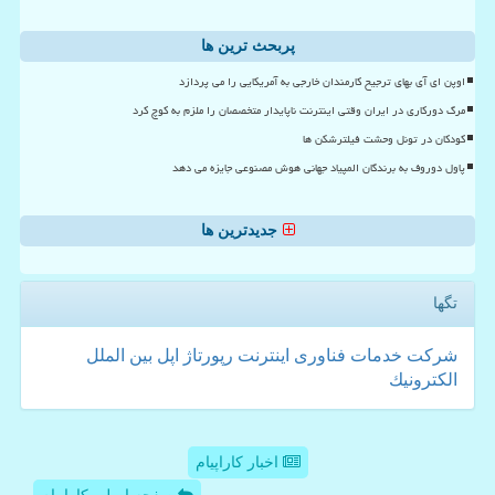
پربحث ترین ها
اوپن ای آی بهای ترجیح کارمندان خارجی به آمریکایی را می پردازد
مرگ دورکاری در ایران وقتی اینترنت ناپایدار متخصصان را ملزم به کوچ کرد
کودکان در تونل وحشت فیلترشکن ها
پاول دوروف به برندگان المپیاد جهانی هوش مصنوعی جایزه می دهد
جدیدترین ها
تگها
شركت
خدمات
فناوری
اینترنت
رپورتاژ
اپل
بین الملل
الكترونیك
اخبار کاراپیام