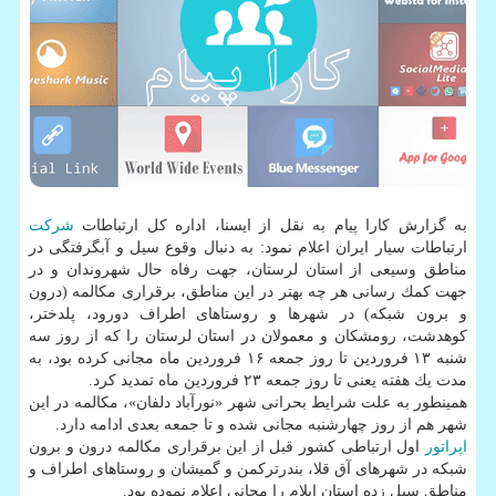
به گزارش كارا پیام به نقل از ایسنا، اداره كل ارتباطات
شركت
ارتباطات سیار ایران اعلام نمود: به دنبال وقوع سیل و آبگرفتگی در
مناطق وسیعی از استان لرستان، جهت رفاه حال شهروندان و در
جهت كمك رسانی هر چه بهتر در این مناطق، برقراری مكالمه (درون
و برون شبكه) در شهرها و روستاهای اطراف دورود، پلدختر،
كوهدشت، رومشكان و معمولان در استان لرستان را كه از روز سه
شنبه ۱۳ فروردین تا روز جمعه ۱۶ فروردین ماه مجانی كرده بود، به
مدت یك هفته یعنی تا روز جمعه ۲۳ فروردین ماه تمدید كرد.
همینطور به علت شرایط بحرانی شهر «نورآباد دلفان»، مكالمه در این
شهر هم از روز چهارشنبه مجانی شده و تا جمعه بعدی ادامه دارد.
اپراتور
اول ارتباطی كشور قبل از این برقراری مكالمه درون و برون
شبكه در شهرهای آق قلا، بندرتركمن و گمیشان و روستاهای اطراف و
مناطق سیل زده استان ایلام را مجانی اعلام نموده بود.