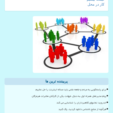
کار در محل
پربیننده ترین ها
برای پاسخگویی به مردم و جامعه علمی باید مساله اینترنت را حل نماییم
پیام مدیرعامل همراه اول به دنبال شهادت یکی از کارکنان مخابرات هرمزگان
اندروید تماسهای کلاهبرداران را شناسایی می کند
هرآنچه از منابع ناشناس دانلود کردید، پاک کنید