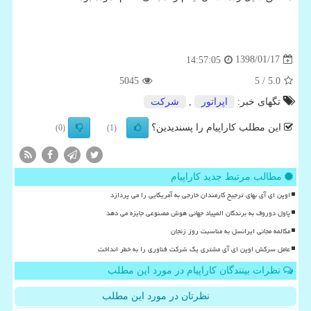
1398/01/17
14:57:05
5045
/ 5
5.0
تگهای خبر:
اپراتور
,
شركت
این مطلب کاراپیام را پسندیدین؟
(0)
(1)
مطالب مرتبط جدید کاراپیام
اوپن ای آی بهای ترجیح کارمندان خارجی به آمریکایی را می پردازد
پاول دوروف به برندگان المپیاد جهانی هوش مصنوعی جایزه می دهد
مکالمه مجانی ایرانسل به مناسبت روز زنجان
عامل سرکش اوپن ای آی مشتری یک شرکت فناوری را به خطر انداخت
نظرات بینندگان کاراپیام در مورد این مطلب
نظرتان در مورد این مطلب