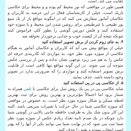
كفایت می كند، است.
همین طور در مواقعی كه نور محیط كم بوده و و محیط برای عكاسی
تاریك است، خیلی از كارشناسان فعال در این عرصه به كاربران و
عكاسان آماتور سفارش می كنند كه در اینگونه مواقع باز از یك منبع
نور طبیعی یا غیرطبیعی برای روشن شدن این محیط و یا سوژه خود
استفاده كنند و فلش دوربین گوشی را بطور كلی فراموش كنند
چونكه نتیجه آن از كیفیت خوب و جذابی برخوردار نخواهد شد.
۴. به جای زوم كردن از برش تصویر استفاده كنید
خیلی از مواقع پیش می آید كه كاربران و عكاسان آماتور به هنگام
عكاسی از سوژه مورد نظر خود، به مواردی كه كادربندی حرفه ای
عكس را به هم می ریزد توجهی نشان نداده و پس از بررسی عكس
متوجه آن می شوند. در این گونه مواقع تنها كافی است از قابلیت
برش تصویر استفاده كنند و مواردی را كه ضرورتی ندارد در تصویر
وجود داشته باشد، حذف نمایند.
۵. از عكاسی پی در پی استفاده كنید
شاید عكاسی پی در پی یك روش تنبل برای عكاسی با
تلفن
همراه به
شمار برود اما احتمالاً مؤثرترین و بهترین روش برای ثبت بهترین
لحظه ممكن و شكار سوژه مورد نظر است، به خصوص در مواقعی
كه سوژه عكاسی شما در حال حركت یا تغییرات سریعی باشد. البته
این كار بدون شك نیاز به ظرفیت حافظه جانبی بالایی در گوشی شما
دارد چونكه در یك صدم ثانیه تعداد زیادی عكس از سوژه مورد نظر
شما ثبت می شود كه در نهایت شما می توانید یكی از آنها را كه بهتر
است انتخاب نموده و بقیه را حذف كنید.