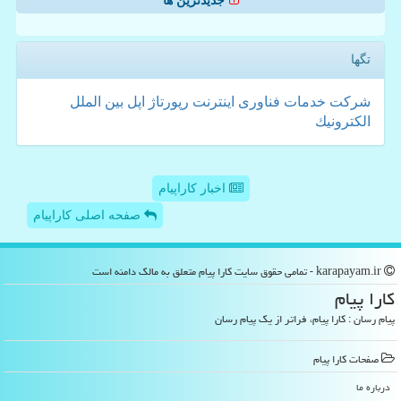
جدیدترین ها
تگها
شركت
خدمات
فناوری
اینترنت
رپورتاژ
اپل
بین الملل
الكترونیك
اخبار کاراپیام
صفحه اصلی کاراپیام
karapayam.ir - تمامی حقوق سایت كارا پیام متعلق به مالک دامنه است
كارا پیام
پیام رسان : کارا پیام، فراتر از یک پیام رسان
صفحات كارا پیام
درباره ما