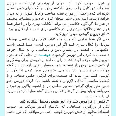
را تجربه خواهید كرد. البته خیلی از برندهای تولید كننده موبایل
تنظیمات خودكاری را بر روی اپلیكیشن دوربین گوشیهای خودرا فعال
كرده اند كه در خیلی از موارد نتیجه مناسب و قابل قبولی را به دنبال
خواهد داشت. البته بدون شك امتحان كردن حالات و تنظیمات مختلف
در شرایط گوناگون عكاسی می تواند امكانات بهتری را در اختیار شما
قرار دهد و خلاقیت بیشتری را در عكاسی برای شما به ارمغان بیاورد.
۲. لنز دوربین گوشی خودرا تمیز كنید
حتی اگر شما تمامی تنظیمات و امكانات لازم برای عكاسی بوسیله
موبایل را فعال سازی كنید اگر لنز دوربین گوشی شما كثیف باشد،
عكسهایی با كیفیت تار، بسیار پایین و نامناسبی را به دنبال خواهد
داشت. پاك كردن لنز دوربین گوشیهای
هوشمند
از آنجایی كه همچون
دوربین های حرفه ای DSLR دارای محافظ و درپوش برای پیشگیری
از كثیف شدن برخوردار نیست، اهمیت بسیار بالایی دارد. در این گونه
مواقع همراه داشتن یك دستمال مخصوص تمیز كردن لنز دوربین
گوشی كمك می نماید كه همیشه برای گرفتن عكس شفاف و با
كیفیت مناسب آمادگی لازم را داشته باشید پاك كردن دوربین جلو
همین طور برای گرفتن تصاویر سلفی باز از اهمیت بالایی برخوردار
می باشد و باید پیش از گرفتن عكس به این گونه موارد باز توجه ویژه
ای داشته باشید.
۳. فلش را فراموش كنید و از نور طبیعی محیط استفاده كنید
یكی از بزرگترین اشتباهاتی كه عكاسان آماتور مرتكب می شوند،
استفاده مداوم از فلش دوربین گوشی حتی در مواقعی كه نور محیط