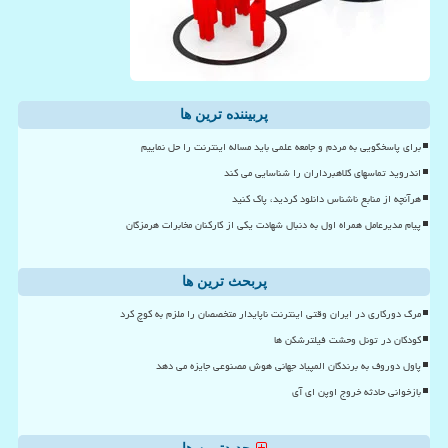
پربیننده ترین ها
برای پاسخگویی به مردم و جامعه علمی باید مساله اینترنت را حل نماییم
اندروید تماسهای کلاهبرداران را شناسایی می کند
هرآنچه از منابع ناشناس دانلود کردید، پاک کنید
پیام مدیرعامل همراه اول به دنبال شهادت یکی از کارکنان مخابرات هرمزگان
پربحث ترین ها
مرگ دورکاری در ایران وقتی اینترنت ناپایدار متخصصان را ملزم به کوچ کرد
کودکان در تونل وحشت فیلترشکن ها
پاول دوروف به برندگان المپیاد جهانی هوش مصنوعی جایزه می دهد
بازخوانی حادثه خروج اوپن ای آی