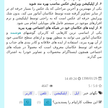
۶. از اپلیكیشن ویرایش عكس مناسب بهره مند شوید
یكی از مهمترین و آخرین مراحلی كه یك عكس را بسیار حرفه ای تر
از سایر تصاویر گرفته شده توسط عكاسان آماتور می كند، بدون شك
ویرایش حرفه ای عكس است كه به راحتی توسط اپلیكیشن و نرم
افزارهای موجود در سیستم عامل های موبایلی انجام می شود.
۷. از ایده های عكاسان خود در شبكه های اجتماعی بهره ببرید
یكی از اساسی ترین كارهایی كه كاربران گوشیهای
هوشمند
و
عكاسان آماتور می توانند به منظور بهبود و ارتقای سطح عكاسی خود
از آن بهره ببرند، استفاده از ایده های خلاقانه و كادر بندی های جذاب و
حرفه ای توسط عكاسان معروف است كه معمولاً در شبكه های
اجتماعی همچون اینستاگرام محصولات و تصاویر خودرا به اشتراك
می گذارند.
1398/01/29
14:49:24
4647
/ 5
5.0
تگهای خبر:
اپل
,
اپلیكیشن
,
تلفن
,
كاربر
این مطلب کاراپیام را پسندیدین؟
(0)
(1)