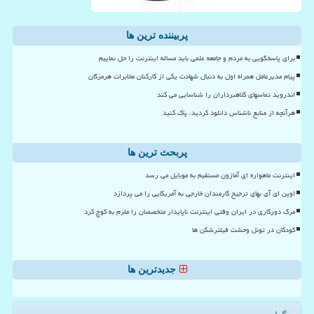
پربیننده ترین ها
برای پاسخگویی به مردم و جامعه علمی باید مساله اینترنت را حل نماییم
پیام مدیرعامل همراه اول به دنبال شهادت یکی از کارکنان مخابرات هرمزگان
اندروید تماسهای کلاهبرداران را شناسایی می کند
هرآنچه از منابع ناشناس دانلود کردید، پاک کنید
پربحث ترین ها
اینترنت ماهواره ای آمازون مستقیم به موبایل می رسد
اوپن ای آی بهای ترجیح کارمندان خارجی به آمریکایی را می پردازد
مرگ دورکاری در ایران وقتی اینترنت ناپایدار متخصصان را ملزم به کوچ کرد
کودکان در تونل وحشت فیلترشکن ها
جدیدترین ها