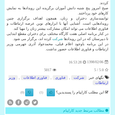
كردند.
صبح امروز پنج شنبه دانش آموزان برگزیده این رویدادها به نمایش
كارهای خود پرداختند.
توانمندسازی دختران و زنان، همچون اهداف برگزاری چنین
رویدادهایی است. آشنایی آنها با ابزارهای نوین عرصه ارتباطات و
فناوری اطلاعات می تواند امكان مشاركت بیشتر زنان را مهیا كند.
در كنار برنامه اصلی هفت كارگاه مختلف برای دختران مقطع ابتدایی
تا دبیرستان كه در این رویدادها
شركت
كرده اند، برگزار می شود.
در این برنامه باوجود اعلام قبلی، محمدجواد آذری جهرمی وزیر
ارتباطات و فناوری اطلاعات حضور نداشت.
1398/02/06
16:53:28
5017
/ 5
5.0
تگهای خبر:
شركت
,
فناوری
,
فناوری اطلاعات
,
وزیر
ارتباطات
این مطلب کاراپیام را پسندیدین؟
(0)
(1)
مطالب مرتبط جدید کاراپیام