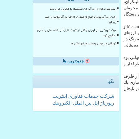
یره می شود كه بگفته تحلیلگران،
 مجرمان
اینترنت ماهواره ای آمازون مستقیم به موبایل می رسد
 دستگاه
اوپن ای آی بهای ترجیح کارمندان خارجی به آمریکایی را می
پردازد
این اپلیكیشن كیف پول اختصاصی سامسونگ به كاربران اجازه می دهد تا كیف پول های كنونی خودرا از سرویس های دیگری همچون Metamask و
مرگ دورکاری در ایران وقتی اینترنت ناپایدار متخصصان را ملزم
ی ارزهای
به کوچ کرد
سونگ در
کودکان در تونل وحشت فیلترشکن ها
یجیتالی
ازارهای جهانی بود
جدیدترین ها
ی شده پرطرفدار و
 از طرف
تگها
یاری یك
 تابحال
شركت
خدمات
فناوری
اینترنت
رپورتاژ
اپل
بین الملل
الكترونیك