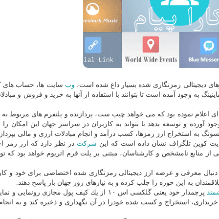
ارزهای دیجیتالی رمزنگاری شده بسیار داغ شده است،
وب
سایت ها، حساب های ك
ینگ به وجود آمده است تا بتوانند با استفاده از آنها به خرید و فروش و مبادل
ای اعلام نموده بود كه می خواهد چیپ ست، پردازنده و پلتفرم های مربوط به 
آورده و توسعه بدهد تا بتواند به كاربران در سراسر جهان این امكان را بده
نگ به استخراج ارز رمزها، كسب درآمد و انجام مبادلات ارزی و مالی بپردازن
 سایت كوین تلگراف نشان داده است كه این
شركت
در نظر دارد كه ارز رمز 
از منابع نامشخص و كارشناسان، مبتنی بر پلت فرم اتریوم خواهد بود كه تو
 دنبال معرفی و عرضه ارز دیجیتالی رمزنگاری شده اختصاصی برای خود و كار
لاقمندان به این حوزه را جلب كرده و به نیازهای روز جهان باز پاسخ دهند.
مند
پرچمدار خود یعنی گلكسی اس ۱۰ از یك كیف پول مجازی رونمایی 
 خریداری، استخراج و كسب شده خودرا در آن نگهداری و ذخیره كند و به انجام 