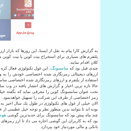
به گزارش كارا پیام به نقل از ایسنا، این روزها كه بازار 
پلتفرم های بسیاری برای استخراج بیت كوین یا بیت كوین ماین
كلان اقدام نمایند.
چندی قبل بود كه
سامسونگ
، این غول تكنولوژی فعال كره 
ارزهای دیجیتالی رمزنگاری شده اختصاصی خودش را به وجود 
استفاده از پلتفرم و ارزهای رمزنگاری شده اختصاصی سامسو
حالا تازه ترین اخبار و گزارش های انتشار یافته در وب
تحت عنوان سامسونگ كوین را معرفی نماید كه بگفته خیلی 
رمز اختصاصی از طرف این شركت را تسهیل خواهدنمود.
الان خیلی از غول های تكنولوژی در طول یك سال اخیر به
بوده اند تا بتوانند بدین منظور نظر و توجه خیل عظیمی از ع
چند ماه پیش بود كه سامسونگ برای جدیدترین گوشی
هوش
بود كه به كاربران این گوشی اجازه می داد تا ارز رمزهای
بانكی و مالی موردنیاز خود بپردازد.