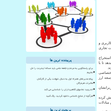
اربری و
ات تجاری
استخراج
پربیننده ترین ها
د تا با
برای پاسخگویی به مردم و جامعه علمی باید مساله اینترنت را حل
د.
نماییم
اختصاصی
سعه ارز
پیام مدیرعامل همراه اول به دنبال شهادت یکی از کارکنان
مخابرات هرمزگان
برانشان
اندروید تماسهای کلاهبرداران را شناسایی می کند
هرآنچه از منابع ناشناس دانلود کردید، پاک کنید
و نمایش كرده
مبادلات
پربحث ترین ها