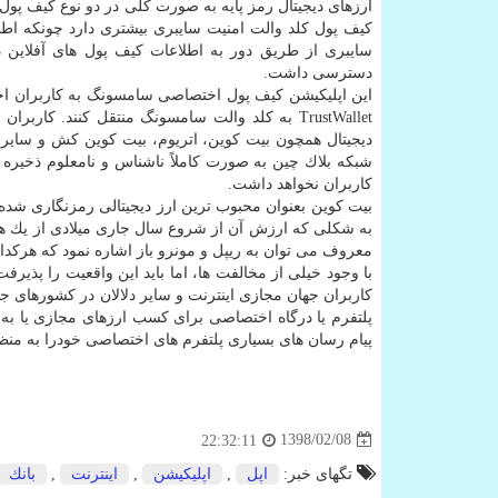
كیف پول كلد والت امنیت سایبری بیشتری دارد چونكه اط
سایبری از طریق دور به اطلاعات كیف پول های آفلاین د
دسترسی داشت.
TrustWallet به كلد والت سامسونگ منتقل كنند. كا
دیجیتال همچون بیت كوین، اتریوم، بیت كوین كش و سایر 
شبكه بلاك چین به صورت كاملاً ناشناس و نامعلوم ذخیره
كاربران نخواهد داشت.
معروف می توان به ریپل و مونرو باز اشاره نمود كه هركدا
با وجود خیلی از مخالفت ها، اما باید این واقعیت را پذی
كاربران جهان مجازی اینترنت و سایر دلالان در كشورهای 
پلتفرم یا درگاه اختصاصی برای كسب ارزهای مجازی یا به 
پیام رسان های بسیاری پلتفرم های اختصاصی خودرا به منظور
1398/02/08
22:32:11
تگهای خبر:
اپل
,
اپلیكیشن
,
اینترنت
,
بانك