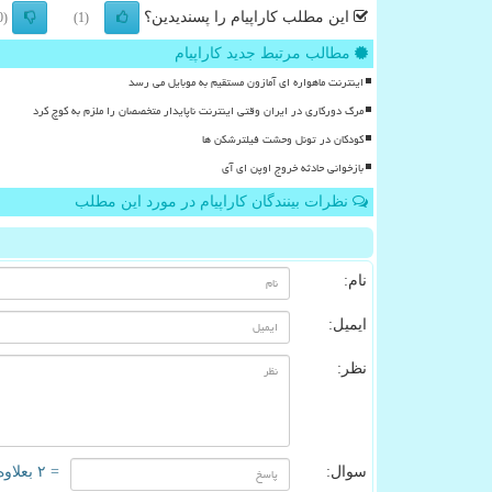
این مطلب کاراپیام را پسندیدین؟
(0)
(1)
مطالب مرتبط جدید کاراپیام
اینترنت ماهواره ای آمازون مستقیم به موبایل می رسد
مرگ دورکاری در ایران وقتی اینترنت ناپایدار متخصصان را ملزم به کوچ کرد
کودکان در تونل وحشت فیلترشکن ها
بازخوانی حادثه خروج اوپن ای آی
نظرات بینندگان کاراپیام در مورد این مطلب
نام:
ایمیل:
نظر:
سوال:
= ۲ بعلاوه ۳