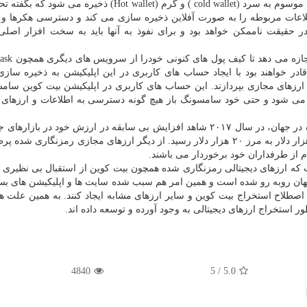
ارزهای دیجیتال رمز پایه به صورت كلی در دو نوع كیف پول موسوم به سرد (cold wallet ) و گرم (Hot wallet) ذخ
لاعات مربوطه را به صورت آفلاین ذخیره سازی می كند و دسترسی هكرها و
ر حقیقت ناممكن خواهد بود و برای نفوذ به آنها باید به سخت افزار اصلی
ربران قادر خواهند بود با ایجاد حساب های كاربری در این اپلیكیشن به ذخیره ساز
ارزهای مجازی بپردازند. این حساب های كاربری در اپلیكیشن بیت كوین سام
 می شود و حتی خود سامسونگ باز هیچ گونه دسترسی به اطلاعات و ارزهای د
بیت كوین بعنوان محبوب ترین ارز دیجیتالی رمزنگاری شده در جهان، در سال ۲۰۱۷ شاهد افزایش بی سابقه در ارزش خود در ب
به شكلی كه ارزش آن از شروع سال جاری میلادی از یك هزار دلار به مرز ۲۰ هزار دلار رسید. از دیگر ارزهای مجازی رمزنگار
م از طرفداران خود برخوردار می باشند.
رفت كه ارزهای دیجیتالی رمزنگاری شده همچون بیت كوین از استقبال بی نظیری
جهان روبه رو شده است و همین امر هم سبب شده سایت ها و اپلیكیشن های بس
اصطلاح استخراج بیت كوین و سایر ارزهای مشابه ایجاد كنند. به همین علت هم
 استخراج ارزهای دیجیتالی به وجود آورده و توسعه داده اند.
4840
/ 5
5.0