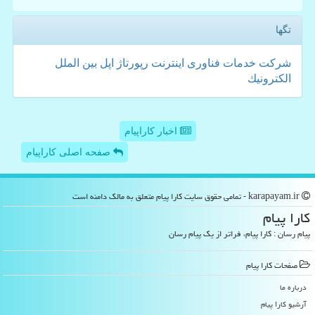
تگها
شركت
خدمات
فناوری
اینترنت
رپورتاژ
اپل
بین الملل
الكترونیك
اخبار کاراپیام
صفحه اصلی کاراپیام
karapayam.ir - تمامی حقوق سایت كارا پیام متعلق به مالک دامنه است
كارا پیام
پیام رسان : کارا پیام، فراتر از یک پیام رسان
صفحات كارا پیام
درباره ما
آرشیو كارا پیام