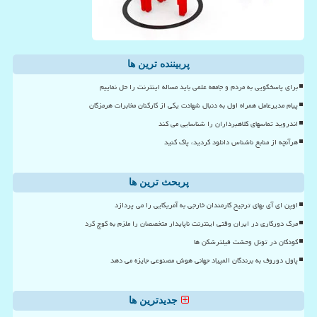
پربیننده ترین ها
برای پاسخگویی به مردم و جامعه علمی باید مساله اینترنت را حل نماییم
پیام مدیرعامل همراه اول به دنبال شهادت یکی از کارکنان مخابرات هرمزگان
اندروید تماسهای کلاهبرداران را شناسایی می کند
هرآنچه از منابع ناشناس دانلود کردید، پاک کنید
پربحث ترین ها
اوپن ای آی بهای ترجیح کارمندان خارجی به آمریکایی را می پردازد
مرگ دورکاری در ایران وقتی اینترنت ناپایدار متخصصان را ملزم به کوچ کرد
کودکان در تونل وحشت فیلترشکن ها
پاول دوروف به برندگان المپیاد جهانی هوش مصنوعی جایزه می دهد
جدیدترین ها