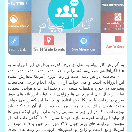
به گزارش كارا پیام به نقل از ورج، قدرت پردازش این ابررایانه به
۱.۵ اگزافلاپس می رسد كه برابر با ۱، ۰۰۰، ۰۰۰، ۰۰۰، ۰۰۰، ۰۰۰،
۰۰۰ محاسبه در هر ثانیه است.وزارت انرژی آمریكا سفارش دهنده
این ابررایانه است و می خواهد از آن برای انجام برخی محاسبات
پیشرفته در حوزه تحقیقات هسته ای و تغییرات آب و هوایی استفاده
نماید.در سال های اخیر چینی ها و ژاپنی ها با تولید ابررایانه های فوق
سریع در رقابت با آمریكا پیش افتاده بودند. اما این كشور می خواهد
مجدداً عنوان مالك سریع ترین ابررایانه دنیا را از آن خود كند. باید
توجه داشت كه در این زمینه تضمینی وجود ندارد. برای اینكه چینی ها
از تولید ابررایانه قدرتمند تازه خود تا سال ۲۰۲۰ آگاهی داده اند. از
مجموع ابررایانه های برتر جهان ۲۲۷ مورد در چین و ۱۰۹ مورد در
آمریكا واقع است و ژاپن و كشورهای اروپایی در رتبه های بعدی