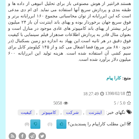
هستند.فرانتیر از هوش مصنوعی باز برای تحلیل انبوهی از داده ها و
طبقه بندی و پردازش سریع آنها استفاده می نماید. ای ام دی مدعی
است كه این ابررایانه از توان محاسباتی مجموع ۱۶۰ ابررایانه برتر و
فوق سریع جهان برخوردار بوده و پهنای باند اینترنت آن باز ۲۴ میلیون
برابر بیشتر از پهنای باند كامپیوتر های عادی موجود در منازل است و
بعنوان مثال قادر به پردازش اطلاعات صدهزار فیلم سینمایی با كیفیت
فوق دقیق در هر ثانیه است.این پهپاد به اندازه دو زمین بسكتبال (در
حدود ۶۸۰ متر مربع) فضا اشغال می كند و از ۱۴۵ كیلومتر كابل برای
سیم كشی آن استفاده شده است. هزینه تولید این ابررایانه ۶۰۰
میلیون دلار برآورد شده است.
منبع:
كارا پیام
1398/02/18
18:27:49
5058
/ 5
5.0
تگهای خبر:
اینترنت
,
شركت
,
كامپیوتر
,
كیفیت
این مطلب کاراپیام را پسندیدین؟
(0)
(1)