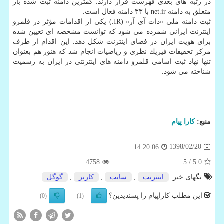
در رتبه های بعدی فهرست قرار دارند. كمترین دامنه ثبت شده باز
متعلق به دامنه net.ir با ۳۳ دامنه فعال است.
ثبت دامنه ملی «دات آی آر» (IR.) یكی از اقدامات مؤثر در قلمرو
اینترنت ایرانی شمرده می شود كه توانست مشخصه ای تعیین شده
برای هویت ایران در فضای اینترنت شكل دهد. این اقدام از طرف
مركز تحقیقات فیزیك نظری و ریاضیات انجام شد كه هنوز هم بعنوان
تنها نهاد ثبت اسامی قلمرو دامنه های اینترنتی در ایران به رسمیت
شناخته می شود.
منبع:
كارا پیام
1398/02/20
14:20:06
4758
/ 5
5.0
تگهای خبر:
اینترنت
,
سایت
,
كاربر
,
گوگل
این مطلب کاراپیام را پسندیدین؟
(0)
(1)