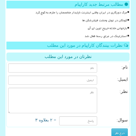
مطالب مرتبط جدید کاراپیام
مرگ دورکاری در ایران وقتی اینترنت ناپایدار متخصصان را ملزم به کوچ کرد
کودکان در تونل وحشت فیلترشکن ها
بازخوانی حادثه خروج اوپن ای آی
استارلینک در عراق رسما فعال شد
نظرات بینندگان کاراپیام در مورد این مطلب
نظرتان در مورد این مطلب
نام:
ایمیل:
نظر:
سوال:
= ۲ بعلاوه ۳