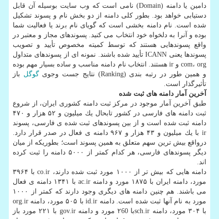
دامین یا دامنه (Domain) نامی است كه وب سایت بوسیله آن قابل
دستیابی خواهد بود. بطور كلی دامنه از دو بخش نام و پسوند تشكیل
شده است. نام دامنه بخشی است كه گویای نام برند یا فعالیت شما
بوده و آنرا به دلخواه خود انتخاب می كنید. پسوندهای مجاز و معتبر در
واقع پسوندهایی هستند كه توسط كمیته مخصوص تأیید و تصویب
پسوندها یعنی ICANN تأیید شده باشند. نمونه ای از پسوندهای متداول
com، org و ir هستند. انتخاب نام دامنه مناسب و ساده بسیار مهم بوده
و همین طور در رتبه بندی (Ranking) نتایج جست وجوی
گوگل
باز
تأثیرگذار است.
آخرین آمار دامنه های ثبت شده
طبق آخرین آمار موجود در مركز ثبت دامنه كشوری ایران، از شروع
ثبت دامنه های فارسی در كشور تابحال یك میلیون و ۵۲ هزار و ۴۷۰
دامنه ثبت شده است و از بین پسوندهای ثبت شده ی فارسی، پسوند
ir با یك میلیون و ۴۳ هزار و ۹۶۷ دامنه ی فعال در صدر قرار دارد.
درواقع بیش ترین سهم متعلق به همین پسوند است؛ بطوریكه از میان
دیگر پسوندهای فارسی، هر كدام كمتر از ۵۰۰۰ دامنه را ثبت كرده
اند.
دامنه هایی كه بیش تر از ۱۰۰۰ مورد ثبت شده دارند، co.ir با ۳۹۶۴
مورد، دامنه ایران با ۱۸۷۵ مورد و دامنه ac.ir با ۱۳۴۱ دامنه ی فعال
می باشند. هم چنین دامنه های دیگری وجود دارند كه كمتر از ۱۰۰۰
مورد به نام آنها ثبت شده است. دامنه id.ir با ۵۰۵ مورد، دامنه org.ir
با ۳۰۴ مورد، دامنه sch.irبا ۲60 مورد و دامنه gov.ir با ۲۲۱ مورد باز