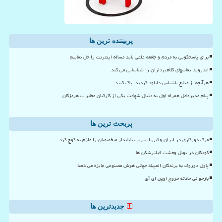
پربیننده ترین ها
برای پاسخگویی به مردم و جامعه علمی باید مساله اینترنت را حل نماییم
اندروید تماسهای کلاهبرداران را شناسایی می کند
هرآنچه از منابع ناشناس دانلود کردید، پاک کنید
پیام مدیرعامل همراه اول به دنبال شهادت یکی از کارکنان مخابرات هرمزگان
پربحث ترین ها
مرگ دورکاری در ایران وقتی اینترنت ناپایدار متخصصان را ملزم به کوچ کرد
کودکان در تونل وحشت فیلترشکن ها
پاول دوروف به برندگان المپیاد جهانی هوش مصنوعی جایزه می دهد
بازخوانی حادثه خروج اوپن ای آی
جدیدترین ها