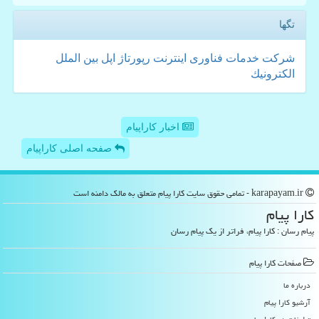
تگها
شركت
خدمات
فناوری
اینترنت
رپورتاژ
اپل
بین الملل
الكترونیك
اخبار کاراپیام
صفحه اصلی کاراپیام
karapayam.ir - تمامی حقوق سایت كارا پیام متعلق به مالک دامنه است
كارا پیام
پیام رسان : کارا پیام، فراتر از یک پیام رسان
صفحات كارا پیام
درباره ما
آرشیو كارا پیام