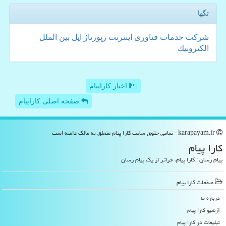
تگها
شركت
خدمات
فناوری
اینترنت
رپورتاژ
اپل
بین الملل
الكترونیك
اخبار کاراپیام
صفحه اصلی کاراپیام
karapayam.ir - تمامی حقوق سایت كارا پیام متعلق به مالک دامنه است
كارا پیام
پیام رسان : کارا پیام، فراتر از یک پیام رسان
صفحات كارا پیام
درباره ما
آرشیو كارا پیام
تبلیغات در كارا پیام