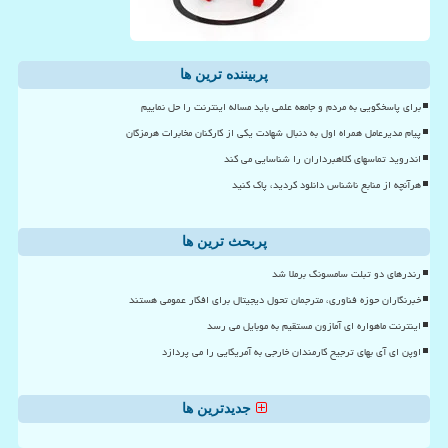
پربیننده ترین ها
برای پاسخگویی به مردم و جامعه علمی باید مساله اینترنت را حل نماییم
پیام مدیرعامل همراه اول به دنبال شهادت یکی از کارکنان مخابرات هرمزگان
اندروید تماسهای کلاهبرداران را شناسایی می کند
هرآنچه از منابع ناشناس دانلود کردید، پاک کنید
پربحث ترین ها
رندرهای دو تبلت سامسونگ برملا شد
خبرنگاران حوزه فناوری، مترجمان تحول دیجیتال برای افکار عمومی هستند
اینترنت ماهواره ای آمازون مستقیم به موبایل می رسد
اوپن ای آی بهای ترجیح کارمندان خارجی به آمریکایی را می پردازد
جدیدترین ها