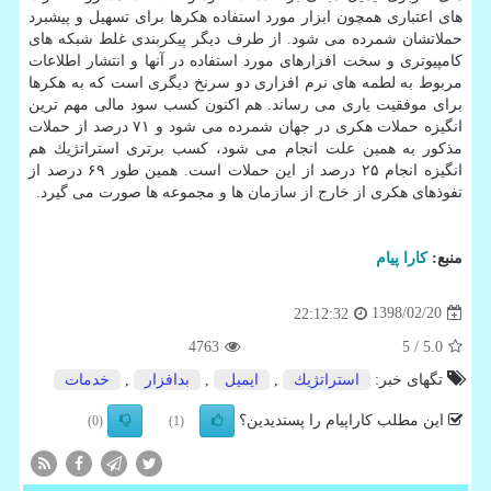
های اعتباری همچون ابزار مورد استفاده هكرها برای تسهیل و پیشبرد
حملاتشان شمرده می شود. از طرف دیگر پیكربندی غلط شبكه های
كامپیوتری و سخت افزارهای مورد استفاده در آنها و انتشار اطلاعات
مربوط به لطمه های نرم افزاری دو سرنخ دیگری است كه به هكرها
برای موفقیت یاری می رساند. هم اكنون كسب سود مالی مهم ترین
انگیزه حملات هكری در جهان شمرده می شود و ۷۱ درصد از حملات
مذكور به همین علت انجام می شود، كسب برتری استراتژیك هم
انگیزه انجام ۲۵ درصد از این حملات است. همین طور ۶۹ درصد از
نفوذهای هكری از خارج از سازمان ها و مجموعه ها صورت می گیرد.
منبع:
كارا پیام
1398/02/20
22:12:32
4763
/ 5
5.0
تگهای خبر:
استراتژیك
,
ایمیل
,
بدافزار
,
خدمات
این مطلب کاراپیام را پسندیدین؟
(0)
(1)