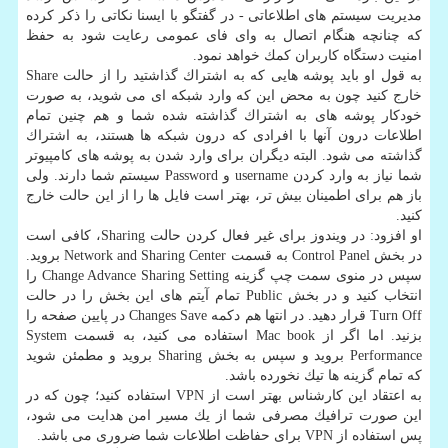
مدیریت سیستم های اطلاعاتی - در گفتگو با ایسنا نكاتی را ذكر كرده
كه چنانچه هنگام اتصال به وای فای عمومی رعایت شود به حفظ
امنیت دستگاه كاربران كمك خواهد نمود.
به قول او باید پوشه هایی كه به اشتراك گذاشتید را از حالت Share
خارج كنید چون به محض این كه وارد شبكه ای می شوید، به صورت
خودكار پوشه های به اشتراك گذاشته شده شما و هم چنین تمام
اطلاعات درون آنها با افرادی كه درون شبكه ها هستند، به اشتراك
گذاشته می شود. البته دیگران برای وارد شدن به پوشه های كامپیوتر
شما نیاز به وارد كردن username و Password سیستم شما دارند. ولی
باز هم برای اطمینان بیش تر، بهتر است فایل ها را از این حالت خارج
كنید.
او افزود: در ویندوز برای غیر فعال كردن حالت Sharing، كافی است
در بخش Control Panel به قسمت Network and Sharing Center بروید.
سپس در منوی سمت چپ گزینه Change Advance Sharing Setting را
انتخاب كنید و در بخش Public تمام آیتم های این بخش را در حالت
Turn Off قرار دهید. در انتها هم دكمه Changes Save در پایین صفحه را
بزنید. اما اگر از Mac book استفاده می كنید، به قسمت System
Performance بروید و سپس به بخش Sharing بروید و مطمئن شوید
كه تمام گزینه ها تیك نخورده باشد.
به اعتقاد این كارشناس بهتر است از VPN استفاده كنید؛ چون كه در
این صورت ترافیك مصرفی شما از یك مسیر امن هدایت می شود،
پس استفاده از VPN برای حفاظت اطلاعات شما ضروری می باشد.