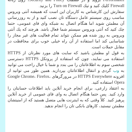
Firewall كلیك كنید و تیك Turn on Firewall را بزنید.
سفارش این كارشناس به كاربران این است كه همیشه آنتی ویروس
مناسب روی سیستم عامل دستگاه تان نصب كنید و از به روزرسانی
آن مطمئن شوید اما هنگام اتصال به شبكه وای فای عمومی، حتما
چك كنید كه آنتی ویروس سیستم شما فعال باشد. هرچند كه یك آنتی
ویروس به روز شده هم ممكن نتواند تمام فعالیت های غیر مجاز را
شناسایی كند اما استفاده از آن راه خیلی خوب برای محافظت در
مقابل حملات است.
به قول او مطمئن باشید كه سایت های مورد نظرتان از HTTPS
استفاده می نمایند، چون كه استفاده از پروتكل HTTPS دسترسی
شخصی سوم به اطلاعاتتان را می بندد و شما با خیال راحت می توانید
به
وب
گردی و انتقال اطلاعاتتان بپردازید. همین طور می توانید از
افزونه HTTPS Everywhere در مرورگرهای Google Chrome، Firefox،
Opera استفاده كنید.
به اعتقاد زارعی، برای انجام خرید آنلاین باید اطلاعات حسابتان را
وارد كنید. پس حتما هنگام اتصال به وای فای عمومی از خرید آنلاین
پرهیز كنید. كلاً وقتی كه به اینترنت هایی متصل هستید كه از امنیتشان
مطمئن نیستید، كارهای بانكی تان را انجام ندهید.