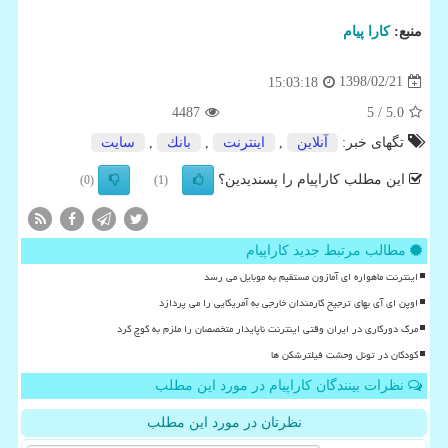
منبع:
كارا پیام
1398/02/21
15:03:18
4487
/ 5
5.0
تگهای خبر:
آنلاین
,
اینترنت
,
بانك
,
سایت
این مطلب کاراپیام را پسندیدین؟
(0)
(1)
مطالب مرتبط جدید کاراپیام
اینترنت ماهواره ای آمازون مستقیم به موبایل می رسد
اوپن ای آی بهای ترجیح کارمندان خارجی به آمریکایی را می پردازد
مرگ دورکاری در ایران وقتی اینترنت ناپایدار متخصصان را ملزم به کوچ کرد
کودکان در تونل وحشت فیلترشکن ها
نظرات بینندگان کاراپیام در مورد این مطلب
نظرتان در مورد این مطلب