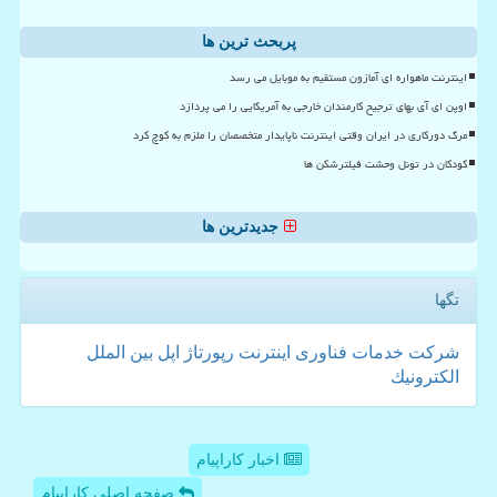
پربحث ترین ها
اینترنت ماهواره ای آمازون مستقیم به موبایل می رسد
اوپن ای آی بهای ترجیح کارمندان خارجی به آمریکایی را می پردازد
مرگ دورکاری در ایران وقتی اینترنت ناپایدار متخصصان را ملزم به کوچ کرد
کودکان در تونل وحشت فیلترشکن ها
جدیدترین ها
تگها
شركت
خدمات
فناوری
اینترنت
رپورتاژ
اپل
بین الملل
الكترونیك
اخبار کاراپیام
صفحه اصلی کاراپیام