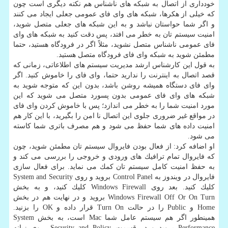
خودداری از اتصال به شبكه های ناشناس هم نكته دیگری است چون
كه خیلی از هكرها، شبكه های وای فای عمومی جعلی ایجاد می كنند
و اگر شما حواستان نباشد و به این شبكه های جعلی متصل شوید،
امنیت سیستم تان به خطر می افتد، پس دقت كنید به شبكه های وای
فای عمومی ناشناس متصل نشوید، مثلاً اگر در فرودگاه هستید، حتما
مطمئن شوید به شبكه وای فای فرودگاه متصل هستید.
به قول این كارشناس ارشد مدیریت سیستم های اطلاعاتی، زمانی كه
قصد اتصال به اینترنت را ندارید حتما، وای فای را خاموش كنید. اگر
وای فای دستگاه همیشه روشن باشد، بدون این كه متوجه شوید به
شبكه های وای فای عمومی بدون پسورد متصل می شوید كه این
مورد امنیت شما را به خطر می اندازد؛ پس با خاموش كردن وای فای
در مواقع غیر ضروری جلوی این اتصال نا امن را بگیرید، با این كار هم
امنیت داده های شما حفظ می شود و هم مصرف باتری شما كاسته
می شود.
او اضافه كرد: از فعال بودن فایروال سیستم تان مطمئن شوید، چون
كه فایروال تمام ترافیك های ورودی و خروجی را بررسی می كند و
به حفظ امنیت كامل سیستم تان كمك می نماید. برای فعال سازی
فایروال در ویندوز به Control Panel بروید و روی System and Security
كلیك كنید. بعد روی Windows Firewall كلیك كنید، و به بخش
Windows Firewall Off Or On Turn بروید و در نهایت هم در بخش
Home و Public را در حالت Turn On قرار داده و OK را بزنید.
همینطور اگر هم سیستم عامل شما Mac است، به بخش System
Performance بروید و در قسمت Security and Policy، روی زبانه