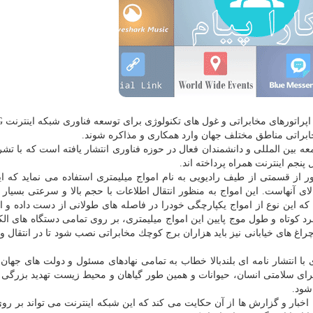
براتی مناطق مختلف جهان وارد همكاری و مذاكره شوند.
 بین المللی و دانشمندان فعال در حوزه فناوری انتشار یافته است كه با تشر
جم اینترنت همراه پرداخته اند.
ر از قسمتی از طیف رادیویی به نام امواج میلیمتری استفاده می نماید كه ای
 آنهاست. این امواج به منظور انتقال اطلاعات با حجم بالا و سرعتی بسیار زیا
كه این نوع از امواج یكپارچگی خودرا در فاصله های طولانی از دست داده و ا
د كوتاه و طول موج پایین این امواج میلیمتری، بر روی تمامی دستگاه های الك
راغ های خیابانی نیز باید هزاران برج كوچك مخابراتی نصب شود تا در انتقال و
با انتشار نامه ای بلندبالا خطاب به تمامی نهادهای مسئول و دولت های جهان 
ام نموده بودند كه توسعه شبكه نسل پنجم اینترنت 5G برای سلامتی انسان، حیوانات و همین طور گیاهان و محیط زیست تهدید ب
شود.
اخبار و گزارش ها از آن حكایت می كند كه این شبكه اینترنت می تواند بر رو