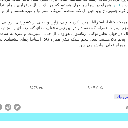
نت و
تلفن
همراه در سراسر جهان هستیم كه هر یك بدنبال برقراری و راه اند
ی مختلفی همچون كره جنوبی، ژاپن، چین، ایالات متحده آمریكا، استرالیا و غیره هستند و از توا
ا، كانادا، استرالیا، چین، كره جنوبی، ژاپن و خیلی از كشورهای اروپایی و 
های گسترده ای را انجام داده اند.
ال در جهان نظیر نوكیا، اریكسون، هواوی، ال جی، اسپرینت و غیره به شدت
رقابت جهت راه اندازی اولین شبكه اتصال به اینترنت نسل پنجم ۵G هستند. نسل پنجم شبكه تلفن همراه ۵G،
ن همراه فعلی نمایش می شود.
5278
/ 5
5.0
ترونیك