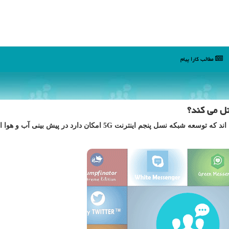
مطالب كارا پیام
كارا پیام: محققان و پژوهشگران اخیرا دریافته و اعلام نموده اند كه توسعه شبكه نسل پنجم اینترنت 5G امكان دارد در پیش