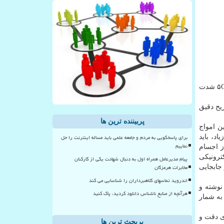
به گزارش كارا پیام به نقل از ایسنا، در یك سال اخیر تلاش اپراتورهای مخابراتی و غول های تكنولوژی برای توسعه فناوری شبكه اینترنت ۵G شدت
یح دقیق
پربیننده ترین ها
ن امواج
برای پاسخگویی به مردم و جامعه علمی باید مساله اینترنت را حل
د، باید
نماییم
ز اجسام
ترونیكی
پیام مدیرعامل همراه اول به دنبال شهادت یکی از کارکنان
مخابرات هرمزگان
 جابجایی
اندروید تماسهای کلاهبرداران را شناسایی می کند
نوشته و
هرآنچه از منابع ناشناس دانلود کردید، پاک کنید
زرگی به شمار
ی دقت و
پربحث ترین ها