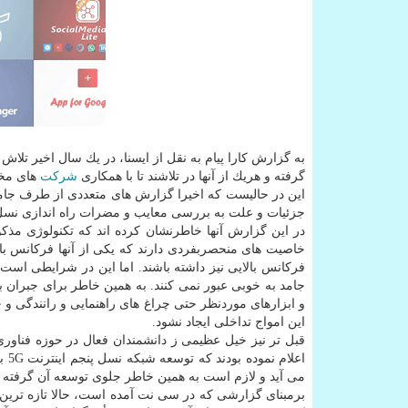
گرفته و هریك از آنها در تلاشند تا با همكاری
شركت
های مخا
این در حالیست كه اخیرا گزارش های متعددی از طرف جامعه
جزئیات و علت به بررسی معایب و مضرات راه اندازی نسل پن
در این گزارش آنها خاطرنشان كرده اند كه تكنولوژی مذكو
خاصیت های منحصربفردی دارند كه یكی از آنها فركانس بالای
فركانس بالایی نیز داشته باشند. اما این در شرایطی است 
جامد به خوبی عبور نمی كنند. به همین خاطر برای جبران بر
و ابزارهای موردنظر حتی چراغ های راهنمایی و رانندگی و چ
این امواج تداخلی ایجاد نشود.
قبل تر نیز خیل عظیمی ز دانشمندان فعال در حوزه فناوری 
اعل
می آید و لازم است به همین خاطر جلوی توسعه آن گرفته 
برمبنای گزارشی كه در سی نت آمده است، حالا تازه ترین 