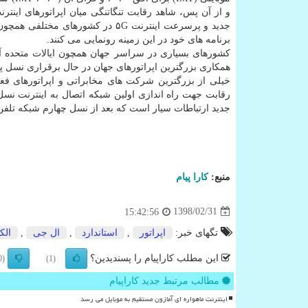
و از آن پس، شاهد رقابت تنگاتنگی میان اپراتورهای اینتر
جدید و پرسرعت اینترنت ۵G در كشورها
برنامه های خود در این زمینه رونمایی می كنند.
كشورهای بسیاری در سراسر جهان همچون ایالات متحده آمریك
همكاری بزرگترین اپراتورهای جهان در حال برقراری نسل پنجم اینترنت همراه ۵G هستند و در این زمینه فعالیت 
خیلی از بزرگترین شركت های مخابراتی و اپراتورهای فع
جدید ارتباطات سیار است كه بعد از نسل چهارم شبكه تلف
منبع:
كارا پیام
1398/02/31
15:42:56
تگهای خبر:
اپراتور
,
استاندارد
,
ال جی
,
الك
این مطلب کاراپیام را پسندیدین؟
(0)
(1)
مطالب مرتبط جدید کاراپیام
اینترنت ماهواره ای آمازون مستقیم به موبایل می رسد