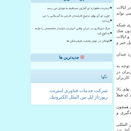
 ایالات
اینترنت ماهواره ای آمازون مستقیم به موبایل می رسد
ی تواند
اوپن ای آی بهای ترجیح کارمندان خارجی به آمریکایی را می
پردازد
ه و برقراری شبكه
مرگ دورکاری در ایران وقتی اینترنت ناپایدار متخصصان را ملزم
این امر بدون شك
به کوچ کرد
 ایالات
کودکان در تونل وحشت فیلترشکن ها
ل خیز و
د چندان
جدیدترین ها
توجه به
بران در
تگها
5 را راه اندازی كنند و به كاربران
فدرال (FCC) طیف باند ۲۴ گیگاهرتز را برای حامل های بی سیم به مزایده گذاشته تا اپراتورهای مخابراتی برای شبكه های 5G
شركت
خدمات
فناوری
اینترنت
كه فعلاً
رپورتاژ
اپل
بین الملل
الكترونیك
ی همچون
دگیری و
طات بین المللی
بایل آغاز شد