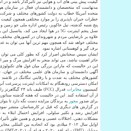
كیفیت پیش بینی های آب و هوایی نیز تأثیرگذار باشد و در آنه
مدتهاست كه متخصصان و دانشمندان فعال در سازمان هوا 
متحده آمریكا خطاب به دولت كشورهای مختلف و شركت های
خطرات جبران ناپذیری را بر موارد مختلفی همچون كیفیت و
علاوه بر نارضایتی مردم و شهروندان در كشورهای مختلف
مختلف خواهد شد كه همچون مهم ترین آنها می توان به عدم
برف گیر و كوهستانی اشاره نمود.
ایشان سپس سخنانش اصرار كرد كه بطور كلی می توان گ
حائز اهمیت نباشد، می تواند منجر به افزایش مرگ و میر 
این در حالیست كه ماراتن بزرگی میان غول های تكنولوژی 
آگهی دانشمندان و سازمان های علمی مختلف در جهان، تن
امكان دسترسی زودهنگام به امكانات اینترنت پرسرعت آنرا 
كمیسیون
مخابرات
از آن استفاده كنند. این در حالیست كه هفته گذشته سناتور
برای صدور
مجوز
به برندگان مزایده دست نگه دارد تا بتوا
در گزارش های دیگری كه قبل تر كارشناسان منتشر نموده
افزایش رشد و تكثیر سلولی، افزایش احتمال ابتلاء به 
مشكلات ذهنی، اختلالات عصبی و مغزی و همین طور تأثیرات
موبایل