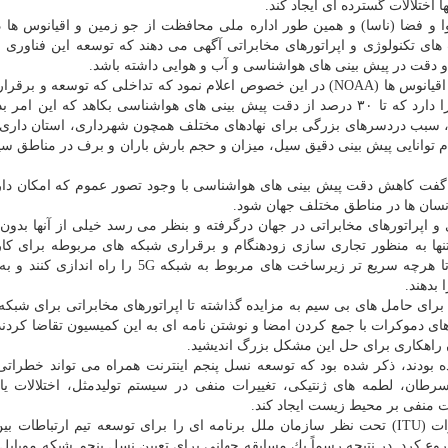
ا اختلالات گسترده ای ایجاد كند.
و فضا (ناسا) و همین طور اداره ملی محافظت از جو زمین و اقیانوس ها در
 تكنولوژی و اپراتورهای مخابراتی آگهی می دهند كه توسعه این فناوری م
 دقت در پیش بینی های هواشناسی و آب و هوایی داشته باشد.
پنج شنبه گذشته، نیل جاكوبز، رئیس اداره ملی جو زمین و اقیانوس ها (NOAA) در این خصوص اعلام نمود كه تداخلی كه توسع
نسل پنجم اینترنت 5G در هوا ایجاد می كند، پتانسیل این را دارد كه تا ۳۰ درصد از دقت پیش بینی های هواشناسی بكاهد كه 
، سبب دردسرهای بزرگی برای نهادهای مختلف همچون شهرداری، استان داری و
 توانایی پیش بینی دقیق سیل، میزان و حجم بارش باران و برف در مناطق سی
فت كاهش دقت پیش بینی های هواشناسی با وجود تصور عموم كه امكان دار
انسان ها در مناطق مختلف جهان شود.
و اپراتورهای مخابراتی در جهان درگرفته و بنظر می رسد خیلی از آنها بدون 
ها به منظور تجاری سازی زودهنگام و برقراری شبكه های مربوطه برای كار
كشورهای مختلف به شدت و با رقابتی تنگاتنگ در تلاشند تا هرچه سریع تر زیرساخت های مربوط به شبكه G
بدهند.
های دموكرات با جمع كردن امضا و نوشتن نامه ای به این كمیسیون تقاضا كردند 
ن راهكاری برای حل این مشكل بزرگ اندیشید.
 بودند، ذكر شده بود كه توسعه نسل پنجم اینترنت همراه می تواند خطرات
سرطان، لطمه های ژنتیكی، تغییرات منفی در سیستم تولیدمثل، اختلالات یا
 منفی بر محیط زیست ایجاد كند.
اوایل سال ۲۰۱۲ میلادی بود كه اتحادیه بین المللی مخابرات (ITU) تحت نظر سازمان ملل برنامه ای را برای توسعه تیم ارتبا
ی (IMT) برای افق ۲۰۲۰ و فرای آن (IMT-۲۰۲۰) شروع كرد. در نتیجه رسماً یك مسابقه جهانی برای تعیین نسل پنجم شبكه مو