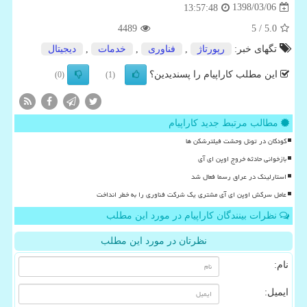
1398/03/06
13:57:48
4489
/ 5
5.0
تگهای خبر:
رپورتاژ
,
فناوری
,
خدمات
,
دیجیتال
این مطلب کاراپیام را پسندیدین؟
(0)
(1)
مطالب مرتبط جدید کاراپیام
کودکان در تونل وحشت فیلترشکن ها
بازخوانی حادثه خروج اوپن ای آی
استارلینک در عراق رسما فعال شد
عامل سرکش اوپن ای آی مشتری یک شرکت فناوری را به خطر انداخت
نظرات بینندگان کاراپیام در مورد این مطلب
نظرتان در مورد این مطلب
نام:
ایمیل: