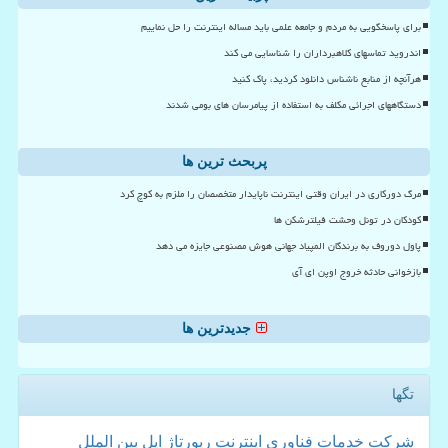
برای پاسخگویی به مردم و جامعه علمی باید مساله اینترنت را حل نماییم
اندروید تماسهای کلاهبرداران را شناسایی می کند
هرآنچه از منابع ناشناس دانلود کردید، پاک کنید
دستگاههای اجرائی مکلف به استفاده از پیامرسان های بومی شدند
پربحث ترین ها
مرگ دورکاری در ایران وقتی اینترنت ناپایدار متخصصان را ملزم به کوچ کرد
کودکان در تونل وحشت فیلترشکن ها
پاول دوروف به برندگان المپیاد جهانی هوش مصنوعی جایزه می دهد
بازخوانی حادثه خروج اوپن ای آی
جدیدترین ها
تگها
شركت
خدمات
فناوری
اینترنت
رپورتاژ
اپل
بین الملل