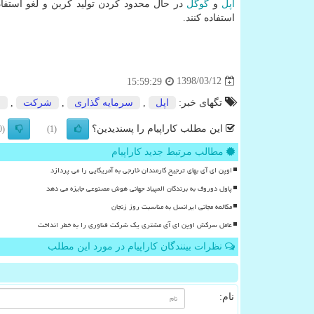
اپل
و
گوگل
در حال محدود كردن تولید كربن و لغو استفا
استفاده كنند.
1398/03/12
15:59:29
تگهای خبر:
اپل
,
سرمایه گذاری
,
شركت
,
ف
این مطلب کاراپیام را پسندیدین؟
(0)
(1)
مطالب مرتبط جدید کاراپیام
اوپن ای آی بهای ترجیح کارمندان خارجی به آمریکایی را می پردازد
پاول دوروف به برندگان المپیاد جهانی هوش مصنوعی جایزه می دهد
مکالمه مجانی ایرانسل به مناسبت روز زنجان
عامل سرکش اوپن ای آی مشتری یک شرکت فناوری را به خطر انداخت
نظرات بینندگان کاراپیام در مورد این مطلب
نام: