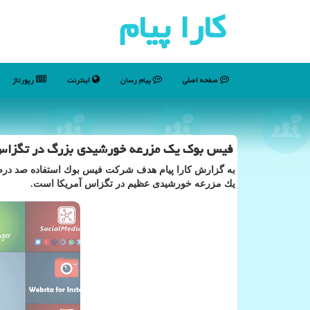
كارا پیام
صفحه اصلی
پیام رسان
اینترنت
رپورتاژ
فیس بوك یك مزرعه خورشیدی بزرگ در تگزاس
یك مزرعه خورشیدی عظیم در تگزاس آمریكا است.