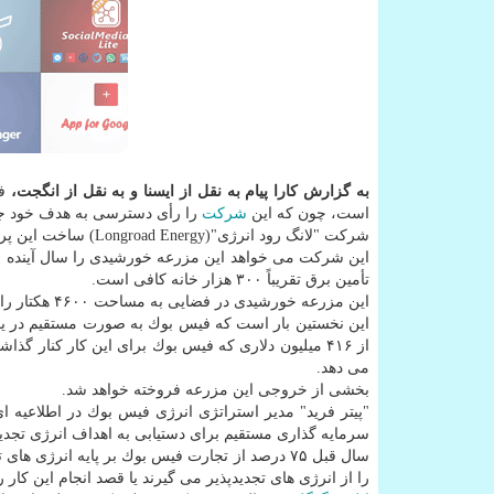
به گزارش كارا پیام به نقل از ایسنا و به نقل از انگجت،
ف
است، چون كه این
شركت
را رأی دسترسی به هدف خود جهت 
شركت "لانگ رود انرژی"(Longroad Energy) ساخت این پروژه را برای فیس بوك در شهر اندروز تگزاس شروع كرده است.
تأمین برق تقریباً ۳۰۰ هزار خانه كافی است.
این مزرعه خورشیدی در فضایی به مساحت ۴۶۰۰ هكتار راه اندازی خواهد شد كه آنرا تبدیل به یكی از بزرگترین مزارع خورشیدی خواهد نمود.
این نخستین بار است كه فیس بوك به صورت مستقیم در یك 
از ۴۱۶ میلیون دلاری كه فیس بوك برای این كار كنا
می دهد.
بخشی از خروجی این مزرعه فروخته خواهد شد.
"پیتر فرید" مدیر استراتژی انرژی فیس بوك در اطلاعیه
سرمایه گذاری مستقیم برای دستیابی به اهداف انرژی تجدیدپ
سال قبل ۷۵ درصد از تجارت فیس بوك بر پایه انر
را از انرژی های تجدیدپذیر می گیرند یا قصد انجام این كار را