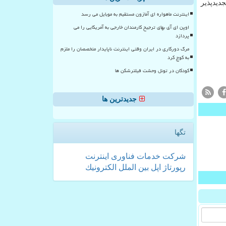
دیدپذیر
اینترنت ماهواره ای آمازون مستقیم به موبایل می رسد
اوپن ای آی بهای ترجیح کارمندان خارجی به آمریکایی را می
پردازد
مرگ دورکاری در ایران وقتی اینترنت ناپایدار متخصصان را ملزم
به کوچ کرد
کودکان در تونل وحشت فیلترشکن ها
جدیدترین ها
تگها
شركت
خدمات
فناوری
اینترنت
رپورتاژ
اپل
بین الملل
الكترونیك