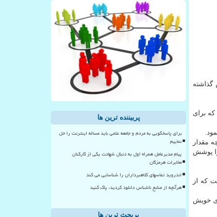
گذاشته
۳۷ مگاوات برق داشته باشد كه برای
پربیننده ترین ها
برای پاسخگویی به مردم و جامعه علمی باید مساله اینترنت را حل
نماییم
ه مقدار
را پوشش
پیام مدیرعامل همراه اول به دنبال شهادت یکی از کارکنان
مخابرات هرمزگان
اندروید تماسهای کلاهبرداران را شناسایی می کند
ت كه از
هرآنچه از منابع ناشناس دانلود کردید، پاک کنید
رژی خویش
پربحث ترین ها