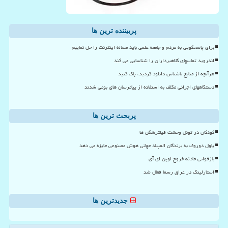
پربیننده ترین ها
برای پاسخگویی به مردم و جامعه علمی باید مساله اینترنت را حل نماییم
اندروید تماسهای کلاهبرداران را شناسایی می کند
هرآنچه از منابع ناشناس دانلود کردید، پاک کنید
دستگاههای اجرائی مکلف به استفاده از پیامرسان های بومی شدند
پربحث ترین ها
کودکان در تونل وحشت فیلترشکن ها
پاول دوروف به برندگان المپیاد جهانی هوش مصنوعی جایزه می دهد
بازخوانی حادثه خروج اوپن ای آی
استارلینک در عراق رسما فعال شد
جدیدترین ها