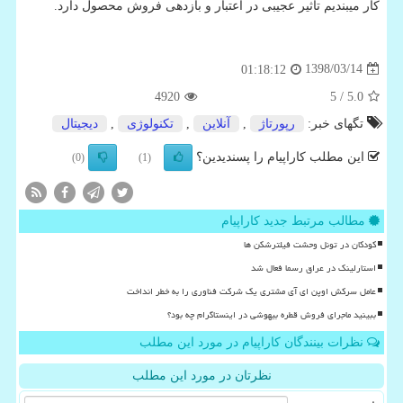
کار میبندیم تاثیر عجیبی در اعتبار و بازدهی فروش محصول دارد.
1398/03/14
01:18:12
4920
/ 5
5.0
تگهای خبر:
رپورتاژ
,
آنلاین
,
تكنولوژی
,
دیجیتال
این مطلب کاراپیام را پسندیدین؟
(0)
(1)
مطالب مرتبط جدید کاراپیام
کودکان در تونل وحشت فیلترشکن ها
استارلینک در عراق رسما فعال شد
عامل سرکش اوپن ای آی مشتری یک شرکت فناوری را به خطر انداخت
ببینید ماجرای فروش قطره بیهوشی در اینستاگرام چه بود؟
نظرات بینندگان کاراپیام در مورد این مطلب
نظرتان در مورد این مطلب