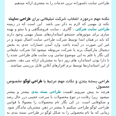
طراحی سایت دلسوزانه ترین حدمات را به مشتری ارائه میدهیم
نکته مهم درمورد انتخاب شرکت تبلیغاتی برای
طراحی سایت
نکته ی مهمی که لازم به ذکر می باشد این است که در زمینه
طراحی سایت شرکتی
، گالری ، سایت فروشگاهی و یا سئو و بهینه
سازی برای موتورهای جستجو استانداردهای بسیار مهمی وجود دارند
که باید در همان ابتدا توسط شرکت طراحی سایت اعمال شوند و در
غیر این صورت در آینده باعث وارد آمدن خسارات جدی به بخش
دیجیتال مارکتینگ برند یا شرکت مربوطه میشود لذا شرکت تبلیغاتی
کِی نگار با علم به این موضوع تمامی وب سایت های طراحی شده را
با دارا بودن استاندارد های روز دنیا به مشتریان ارائه می دهد، بخشی
از این استانداردها توسط نرم افزارهای آنلاین قابل بررسی میباشند.
طراحی بسته بندی و نکات مهم مرتبط با
طراحی لوگو
مخصوص
محصول
هرچه به پیش میرویم اهمیت
طراحی بسته بندی
بیشتر و بیشتر
میشود. زیرا رقابت در تنوع محصولات با سرعت عجیبی درر حال رشد
و شکوفایی است. در کی نگار نام محصولات را معمولا با قوانین
طراحی لوگو طراحی میکنیم تا بیشتر در ذهن مشتریان ماندگار شود.
زمانی که ما نام محصولی را به شکل لوگو در طراحی بسته بندی به