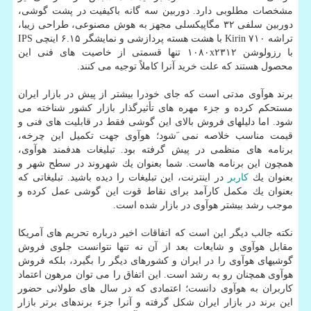
مشخصات مطلوبی دارد. دوربین سه گانه باكیفیت در پشت گوشی،
دوربین سلفی ۳۲ مگاپیكسلی مجهز به هوش مصنوعی، طراحی زیبا،
تراشه Kirin ۷۱۰ با هشت هسته پردازشی و نمایشگر ۶.۱۵ اینچی IPS
با رزولوشن ۱۰۸۰x۲۳۱۲ تنها قسمتی از خاصیت های فنی این
محصول هستند كه علت خرید آنرا كاملاً توجیه می كنند.
برند هوآوی مدتی است كه جای خودرا بیشتر از پیش در بازار ایران
مستحكم كرده و جزء مهره های تأثیرگذار بازار كشور شناخته می
شود. اما دلیلهای فروش بالای این گوشی فقط در قابلیت های فنی و
قیمت مناسب خلاصه نمی َشود؛ هوآوی جهت تكمیل این چرخه،
برنامه های منظمی در پیش گرفته بود. تبلیغات هدفمند هوآوی،
همچون این برنامه هاست. شما بعنوان یك شهروند در سطح شهر و
بعنوان یك
كاربر
در اینترنت، این تبلیغات را دیده باشید. تبلیغاتی كه
بعنوان یك مكمل كارآمد برای نقاط قوت این گوشی عمل كرده و
موجب رشد بیشتر هوآوی در بازار شده است.
نكته جالب دیگر این است كه اتفاقات اخیر درباره تحریم های آمریكا
مقابل هوآوی و شایعات بعد از آن نه تنها نتوانست جلوی فروش
گوشیهای هوآوی را در ایران و كشورهای دیگر را بگیرد، بلكه فروش
هوآوی همچنان رو به رشد است. این اتفاق را می توان مرهون اعتماد
كاربران به هوآوی دانست؛ اعتمادی كه در سال های طولانی حضور
این برند در بازار ایران شكل گرفته و آنرا جزء برندهای برتر بازار