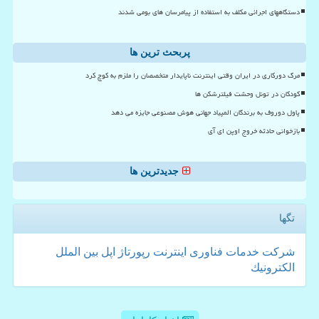
دستگاههای اجرائی مکلف به استفاده از پیامرسان های بومی شدند
پربحث ترین ها
مرگ دورکاری در ایران وقتی اینترنت ناپایدار متخصصان را ملزم به کوچ کرد
کودکان در تونل وحشت فیلترشکن ها
پاول دوروف به برندگان المپیاد جهانی هوش مصنوعی جایزه می دهد
بازخوانی حادثه خروج اوپن ای آی
جدیدترین ها
تگها
شركت
خدمات
فناوری
اینترنت
رپورتاژ
اپل
بین الملل
الكترونیك