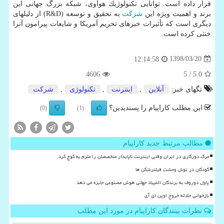
قرار داده است. توانایی تكنولوژیك هوآوی، شبكه بزرگ جهانی این
برند و اهمیت ویژه این
شركت
به تحقیق و توسعه (R&D) از دلیلهای
دیگری است كه تأثیرات خبرهای تحریم آمریكا و شایعات پیرامون آنرا
خنثی كرده است.
1398/03/20
12:14:58
4606
/ 5
5.0
تگهای خبر:
آنلاین
,
اینترنت
,
تكنولوژی
,
شركت
این مطلب کاراپیام را پسندیدین؟
(0)
(1)
مطالب مرتبط جدید کاراپیام
مرگ دورکاری در ایران وقتی اینترنت ناپایدار متخصصان را ملزم به کوچ کرد
کودکان در تونل وحشت فیلترشکن ها
پاول دوروف به برندگان المپیاد جهانی هوش مصنوعی جایزه می دهد
بازخوانی حادثه خروج اوپن ای آی
نظرات بینندگان کاراپیام در مورد این مطلب