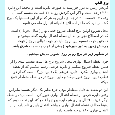
برج فلکی
گردش زمین به دور خورشید به صورت دایره است و محیط این دایره
۳۶۰ درجه است و اگر این گردش رو به ۱۲ قسمت تقسیم کنیم آن
وقت ۱۲ قسمت ۳۰ درجه ای داریم به هر کدام از این قسمتها یک برج
گفته میشود که ما در اصطلاح عامیانه آنها رل ماه می نامیم
محل شروع اولین برج لحظه شروع فصل بهار ( سال تحویل ) است
که در اصطلاح نجومی به ان نقطه اعتدال بهاریه گفته میشود و
همچنین جهت تقسیم این بروج باید در جهت توالی بروج
( جهت
چرخش زمین به دور خورشید )
یعنی از غرب به سمت
شرق
باشد .
در تصاویر زیر هر برج رو بر روی تصویر نمایش میدهیم .
چون نقطه اعتدال بهاری محل شروع برج ها است تقسیم بندی را از
همین نقطه شروع میکنیم و دایره عرضی رسم میکنیم که از نقطه
اعتدال بهاری بگذرد . دایره عرضی یک دایره بزرگ است که از دو
قطب دایره بروج عبور میکند و دایره بروج در دو نقطه متقاطر قطع
میکند .
این دو نقطه به دلیل متقاطر بودن جزء نظیر یک دیگر هستند بنابراین
وقتی دایره عرض از نقطه اعتدال بهاری عبور کرده است باید در نقطه
دیگر قرینه اعتدال بهاری هم دایره بروج را قطع کند این نقطه دوم که
دقیقا مخالف نقطه اعتدال بهاری میباشد اعتدال پاییزی نام دارد از از
اعتدال بهاری ۱۸۰ درجه فاصله دارد .