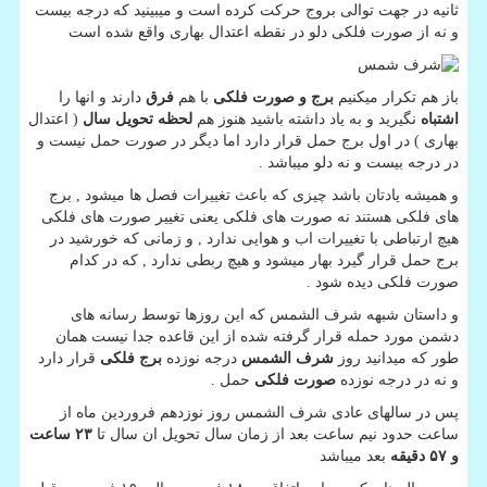
ثانیه در جهت توالی بروج حرکت کرده است و میبینید که درجه بیست
و نه از صورت فلکی دلو در نقطه اعتدال بهاری واقع شده است
باز هم تکرار میکنیم
برج و صورت فلکی
با هم
فرق
دارند و انها را
اشتباه
نگیرید و به یاد داشته باشید هنوز هم
لحظه تحویل سال
( اعتدال
بهاری ) در اول برج حمل قرار دارد اما دیگر در صورت حمل نیست و
در درجه بیست و نه دلو میباشد .
و همیشه یادتان باشد چیزی که باعث تغییرات فصل ها میشود , برج
های فلکی هستند نه صورت های فلکی یعنی تغییر صورت های فلکی
هیچ ارتباطی با تغییرات اب و هوایی ندارد , و زمانی که خورشید در
برج حمل قرار گیرد بهار میشود و هیچ ربطی ندارد , که در کدام
صورت فلکی دیده شود .
و داستان شبهه شرف الشمس که این روزها توسط رسانه های
دشمن مورد حمله قرار گرفته شده از این قاعده جدا نیست همان
طور که میدانید روز
شرف الشمس
درجه نوزده
برج فلکی
قرار دارد
و نه در درجه نوزده
صورت فلکی
حمل .
پس در سالهای عادی شرف الشمس روز نوزدهم فروردین ماه از
ساعت حدود نیم ساعت بعد از زمان سال تحویل ان سال تا
۲۳ ساعت
و ۵۷ دقیقه
بعد میباشد