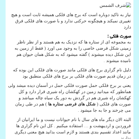
نیاز به تاکید دوباره است که برج های فلکی همیشه ثابت است و هیچ
تغییری نمیکند و هیچگونه حرکتی ندارد و با صورت های فلکی فرق
دارد
صورت فلکی :
به مجموعه ای از ستاره ها که نزدیک به هم هستند و از نظر ناظر
زمینی شکل فرضی خاصی را به وجود می اورد ( فقط از زمین به
این شکل دیده میشوند ) گفته میشود که به شکل همان حیوان هم
نامیده میشوند .
دلیل نام گزاری برج های فلکی مانند صورت های فلکی این بوده که
در زمان قدیم صورت های فلکی بر برج های فلکی منطبق بود
یعنی بر برج فلکی حمل صورت فلکی حمل در آسمان دیده میشد ولی
همانطور که میدانید زمین در کهکشان راه شیری قرار دارد و کل
کهکشان راه شیری هم در گردش به دور یک سیاه چاله میباشد و
صورت های فلکی (
شکل های فرضی ستاره ها
) هم در طی زمان
می چرخند و جا به جا میشود .
البته الان دیگر ماه های سال با نام حیوانات نیست و ما ایرانیان از
فروردین و اردیبهشت و … استفاده میکنیم . کل این نام گزاری ها
مانند اعداد تقسیم بندی هستند و لازم است بدانید هیچ معنی دیگری
ندارند .