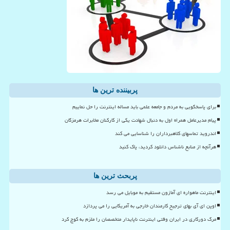
پربیننده ترین ها
برای پاسخگویی به مردم و جامعه علمی باید مساله اینترنت را حل نماییم
پیام مدیرعامل همراه اول به دنبال شهادت یکی از کارکنان مخابرات هرمزگان
اندروید تماسهای کلاهبرداران را شناسایی می کند
هرآنچه از منابع ناشناس دانلود کردید، پاک کنید
پربحث ترین ها
اینترنت ماهواره ای آمازون مستقیم به موبایل می رسد
اوپن ای آی بهای ترجیح کارمندان خارجی به آمریکایی را می پردازد
مرگ دورکاری در ایران وقتی اینترنت ناپایدار متخصصان را ملزم به کوچ کرد