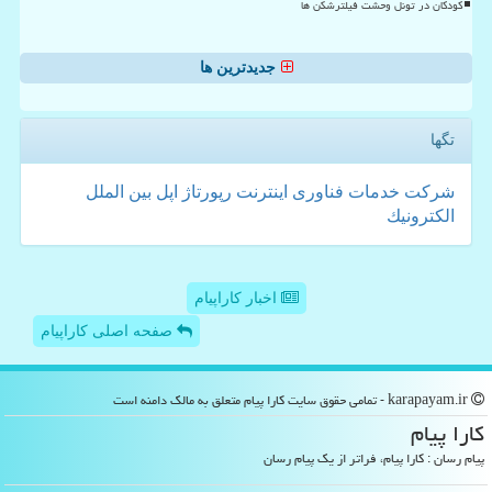
کودکان در تونل وحشت فیلترشکن ها
جدیدترین ها
تگها
شركت
خدمات
فناوری
اینترنت
رپورتاژ
اپل
بین الملل
الكترونیك
اخبار کاراپیام
صفحه اصلی کاراپیام
karapayam.ir - تمامی حقوق سایت كارا پیام متعلق به مالک دامنه است
كارا پیام
پیام رسان : کارا پیام، فراتر از یک پیام رسان