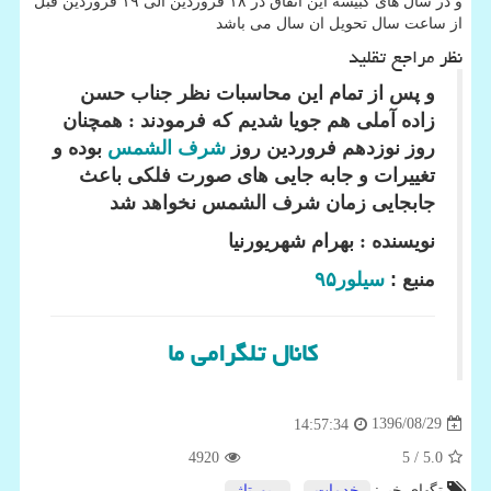
و در سال های کبیسه این اتفاق در ۱۸ فروردین الی ۱۹ فروردین قبل
از ساعت سال تحویل ان سال می باشد
نظر مراجع تقلید
و پس از تمام این محاسبات نظر جناب حسن
زاده آملی هم جویا شدیم که فرمودند : همچنان
روز نوزدهم فروردین روز
شرف الشمس
بوده و
تغییرات و جابه جایی های صورت فلکی باعث
جابجایی زمان شرف الشمس نخواهد شد
نویسنده : بهرام شهریورنیا
منبع :
سیلور۹۵
کانال تلگرامی ما
1396/08/29
14:57:34
4920
/ 5
5.0
تگهای خبر:
خدمات
,
رپورتاژ