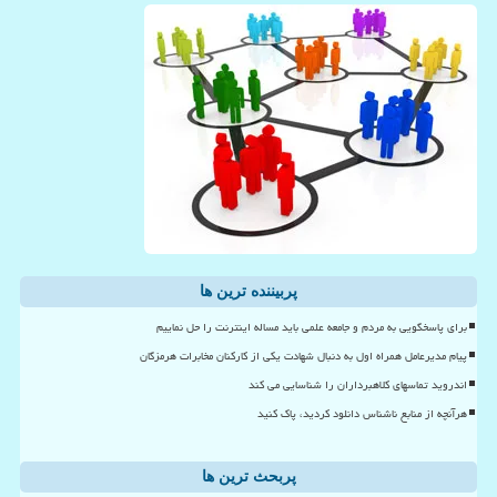
پربیننده ترین ها
برای پاسخگویی به مردم و جامعه علمی باید مساله اینترنت را حل نماییم
پیام مدیرعامل همراه اول به دنبال شهادت یکی از کارکنان مخابرات هرمزگان
اندروید تماسهای کلاهبرداران را شناسایی می کند
هرآنچه از منابع ناشناس دانلود کردید، پاک کنید
پربحث ترین ها