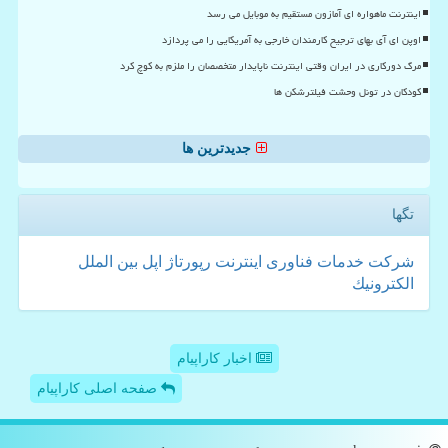
اینترنت ماهواره ای آمازون مستقیم به موبایل می رسد
اوپن ای آی بهای ترجیح کارمندان خارجی به آمریکایی را می پردازد
مرگ دورکاری در ایران وقتی اینترنت ناپایدار متخصصان را ملزم به کوچ کرد
کودکان در تونل وحشت فیلترشکن ها
جدیدترین ها
تگها
شركت
خدمات
فناوری
اینترنت
رپورتاژ
اپل
بین الملل
الكترونیك
اخبار کاراپیام
صفحه اصلی کاراپیام