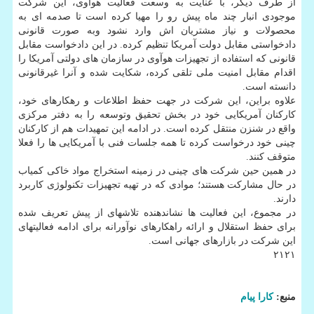
از طرف دیگر، با عنایت به وسعت فعالیت هوآوی، این شركت
موجودی انبار چند ماه پیش رو را مهیا كرده است تا صدمه ای به
محصولات و نیاز مشتریان اش وارد نشود وبه صورت قانونی
دادخواستی مقابل دولت آمریكا تنظیم كرده. در این دادخواست مقابل
قانونی كه استفاده از تجهیزات هوآوی در سازمان های دولتی آمریكا را
اقدام مقابل امنیت ملی تلقی كرده، شكایت شده و آنرا غیرقانونی
دانسته است.
علاوه براین، این شركت در جهت حفظ اطلاعات و رهكارهای خود،
كاركنان آمریكایی خود در بخش تحقیق وتوسعه را به دفتر مركزی
واقع در شنزن منتقل كرده است. در ادامه این تمهیدات هم از كاركنان
چینی خود درخواست كرده تا همه جلسات فنی با آمریكایی ها را فعلا
متوقف كنند.
در همین حین شركت های چینی در زمینه استخراج مواد خاكی كمیاب
در حال مشاركت هستند؛ موادی كه در تهیه تجهیزات تكنولوژی كاربرد
دارند.
در مجموع، این فعالیت ها نشاندهنده تلاشهای از پیش تعریف شده
برای حفظ استقلال و ارائه راهكارهای نوآورانه برای ادامه فعالیتهای
این شركت در بازارهای جهانی است.
۲۱۲۱
منبع:
كارا پیام