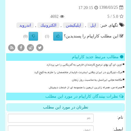
1398/03/25
17:20:15
4692
/ 5
5.0
تگهای خبر:
اپل
,
اپلیكیشن
,
الكترونیك
,
اندروید
این مطلب کاراپیام را پسندیدین؟
(0)
(1)
مطالب مرتبط جدید کاراپیام
اوپن ای آی بهای ترجیح کارمندان خارجی به آمریکایی را می پردازد
مرگ دورکاری در ایران وقتی اینترنت ناپایدار متخصصان را ملزم به کوچ کرد
مکالمه مجانی ایرانسل به مناسبت روز زنجان
همراه من، همراه زائرین اربعین با مجموعه ای از خدمات دیجیتال
نظرات بینندگان کاراپیام در مورد این مطلب
نظرتان در مورد این مطلب
نام:
ایمیل: