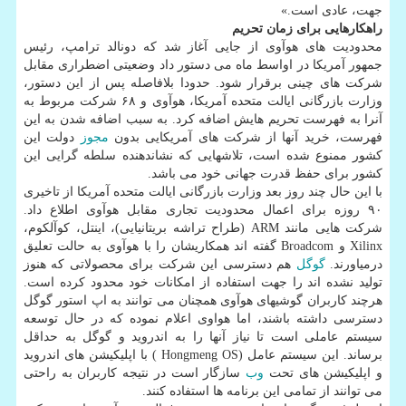
جهت، عادی است.»
راهكارهایی برای زمان تحریم
محدودیت های هوآوی از جایی آغاز شد كه دونالد ترامپ، رئیس
جمهور آمریكا در اواسط ماه می دستور داد وضعیتی اضطراری مقابل
شركت های چینی برقرار شود. حدودا بلافاصله پس از این دستور،
وزارت بازرگانی ایالت متحده آمریكا، هوآوی و ۶۸ شركت مربوط به
آنرا به فهرست تحریم هایش اضافه كرد. به سبب اضافه شدن به این
فهرست، خرید آنها از شركت های آمریكایی بدون
مجوز
دولت این
كشور ممنوع شده است، تلاشهایی كه نشاندهنده سلطه گرایی این
كشور برای حفظ قدرت جهانی خود می باشد.
با این حال چند روز بعد وزارت بازرگانی ایالت متحده آمریكا از تاخیری
۹۰ روزه برای اعمال محدودیت تجاری مقابل هوآوی اطلاع داد.
شركت هایی مانند ARM (طراح تراشه بریتانیایی)، اینتل، كوآلكوم،
Xilinx و Broadcom گفته اند همكاریشان را با هوآوی به حالت تعلیق
درمیاورند.
گوگل
هم دسترسی این شركت برای محصولاتی كه هنوز
تولید نشده اند را جهت استفاده از امكانات خود محدود كرده است.
هرچند كاربران گوشیهای هوآوی همچنان می توانند به اپ استور گوگل
دسترسی داشته باشند، اما هواوی اعلام نموده كه در حال توسعه
سیستم عاملی است تا نیاز آنها را به اندروید و گوگل به حداقل
برساند. این سیستم عامل (Hongmeng OS ) با اپلیكیشن های اندروید
و اپلیكیشن های تحت
وب
سازگار است در نتیجه كاربران به راحتی
می توانند از تمامی این برنامه ها استفاده كنند.